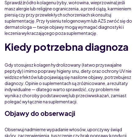
Sprawdź źródło kolagenu (ryby, wołowina, wieprzowina) jeśli
masz alergie lub religijne ograniczenia, a przed ciążą, karmieniem
piersią czy przy przewlekłych schorzeniach skonsultuj
suplementację. Przy łysieniu telogenowym lub AZS zwróć się do
dermatologa — twoje objawy mogą wymagać diagnostyki i
leczenia wykraczającego poza suplementację.
Kiedy potrzebna diagnoza
Gdy stosujesz kolagen hydrolizowany (łatwo przyswajalne
peptydy) i mimo poprawy higieny snu, diety oraz ochrony UV nie
widzisz efektów lub pojawiają się nasilone objawy, potrzebujesz
diagnozy. Opinie o suplementach są zróżnicowane, a rezultaty
indywidualne — dlatego warto sprawdzić, czy problem nie
wynika z choroby podstawowej lub przeciwwskazań, zamiast
polegać wyłącznie na suplementacji.
Objawy do obserwacji
Obserwuj nadmierne wypadanie włosów, uporczywy świąd
skóry, zaczerwienienia, łuszczenie czy brak poprawy kondycji