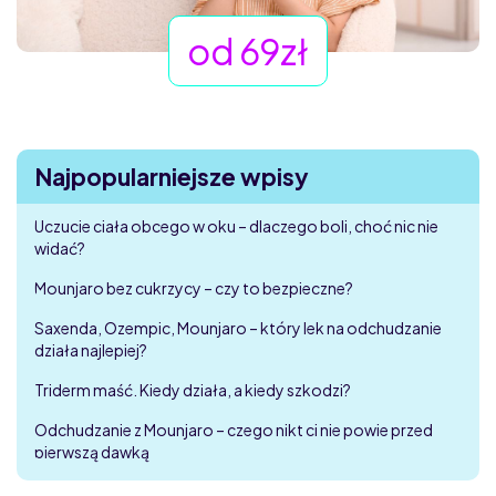
od 69zł
Najpopularniejsze wpisy
Uczucie ciała obcego w oku – dlaczego boli, choć nic nie
widać?
Mounjaro bez cukrzycy – czy to bezpieczne?
Saxenda, Ozempic, Mounjaro – który lek na odchudzanie
działa najlepiej?
Triderm maść. Kiedy działa, a kiedy szkodzi?
Odchudzanie z Mounjaro – czego nikt ci nie powie przed
pierwszą dawką