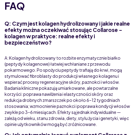
FAQ
Q: Czym jest kolagen hydrolizowany i jakie realne
efekty można oczekiwać stosując Collarose –
kolagen w praktyce: realne efekty i
bezpieczeństwo?
A: Kolagen hydrolizowany to rozbite enzymatycznie białko
(peptydy kolagenowe) łatwiej wchłaniane z przewodu
pokarmowego. Po spożyciu peptydy trafiają do krwi, mogą
stymulować fibroblasty do produkcji własnego kolagenu i
wspierać procesy regeneracyjne skóry, paznokci i włosów.
Badania kliniczne pokazują umiarkowane, ale powtarzalne
korzyści: poprawa nawilżenia i elastyczności skóry oraz
redukcja drobnych zmarszczek po około 6–12 tygodniach
stosowania; wzmocnienie paznokci i poprawa kondycji włosów
zwykle po 3–6 miesiącach. Efekty są jednak indywidualne —
zależą od wieku, stanu zdrowia, diety, stylu życia i genetyki, więc
opinie użytkowników mogą być zróżnicowane.
Q: Jak optymalnie łączyć suplement Collarose z