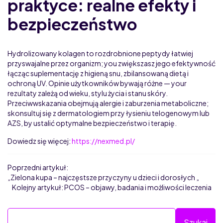
praktyce: realne efekty i
bezpieczeństwo
Hydrolizowany kolagen to rozdrobnione peptydy łatwiej
przyswajalne przez organizm; you zwiększasz jego efektywność
łącząc suplementację z higieną snu, zbilansowaną dietą i
ochroną UV. Opinie użytkowników bywają różne — your
rezultaty zależą od wieku, stylu życia i stanu skóry.
Przeciwwskazania obejmują alergie i zaburzenia metaboliczne;
skonsultuj się z dermatologiem przy łysieniu telogenowym lub
AZS, by ustalić optymalne bezpieczeństwo i terapię.
Dowiedz się więcej:
https://nexmed.pl/
Poprzedni artykuł:
„Zielona kupa – najczęstsze przyczyny u dzieci i dorosłych „
Kolejny artykuł:
PCOS – objawy, badania i możliwości leczenia