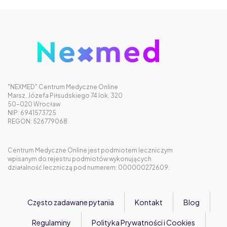
"NEXMED" Centrum Medyczne Online
Marsz. Józefa Piłsudskiego 74 lok. 320
50-020 Wrocław
NIP: 6941573725
REGON: 526779068
Centrum Medyczne Online jest podmiotem leczniczym
wpisanym do rejestru podmiotów wykonujących
działalność leczniczą pod numerem: 000000272609.
Często zadawane pytania
Kontakt
Blog
Regulaminy
Polityka Prywatności i Cookies