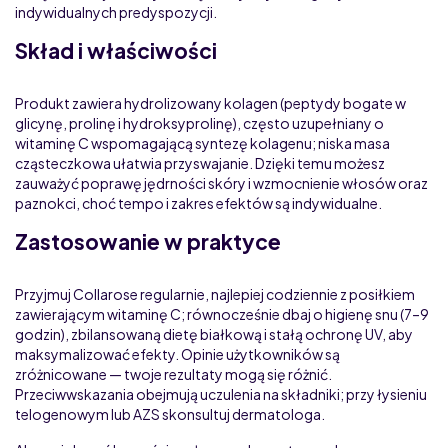
indywidualnych predyspozycji.
Skład i właściwości
Produkt zawiera hydrolizowany kolagen (peptydy bogate w
glicynę, prolinę i hydroksyprolinę), często uzupełniany o
witaminę C wspomagającą syntezę kolagenu; niska masa
cząsteczkowa ułatwia przyswajanie. Dzięki temu możesz
zauważyć poprawę jędrności skóry i wzmocnienie włosów oraz
paznokci, choć tempo i zakres efektów są indywidualne.
Zastosowanie w praktyce
Przyjmuj Collarose regularnie, najlepiej codziennie z posiłkiem
zawierającym witaminę C; równocześnie dbaj o higienę snu (7–9
godzin), zbilansowaną dietę białkową i stałą ochronę UV, aby
maksymalizować efekty. Opinie użytkowników są
zróżnicowane — twoje rezultaty mogą się różnić.
Przeciwwskazania obejmują uczulenia na składniki; przy łysieniu
telogenowym lub AZS skonsultuj dermatologa.