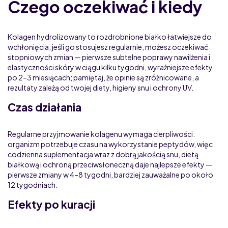
Czego oczekiwać i kiedy
Kolagen hydrolizowany to rozdrobnione białko łatwiejsze do
wchłonięcia; jeśli go stosujesz regularnie, możesz oczekiwać
stopniowych zmian — pierwsze subtelne poprawy nawilżenia i
elastyczności skóry w ciągu kilku tygodni, wyraźniejsze efekty
po 2–3 miesiącach; pamiętaj, że opinie są zróżnicowane, a
rezultaty zależą od twojej diety, higieny snu i ochrony UV.
Czas działania
Regularne przyjmowanie kolagenu wymaga cierpliwości:
organizm potrzebuje czasu na wykorzystanie peptydów, więc
codzienna suplementacja wraz z dobrą jakością snu, dietą
białkową i ochroną przeciwsłoneczną daje najlepsze efekty —
pierwsze zmiany w 4–8 tygodni, bardziej zauważalne po około
12 tygodniach.
Efekty po kuracji