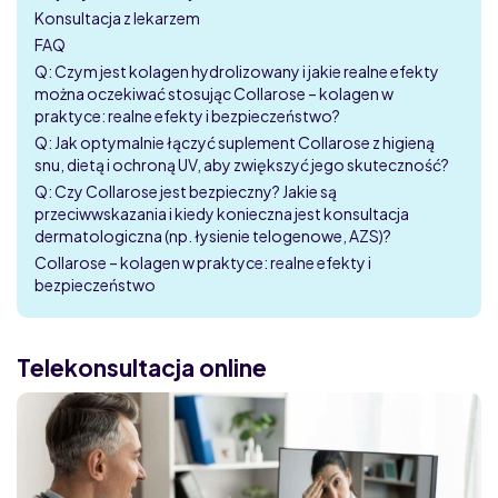
Konsultacja z lekarzem
FAQ
Q: Czym jest kolagen hydrolizowany i jakie realne efekty
można oczekiwać stosując Collarose – kolagen w
praktyce: realne efekty i bezpieczeństwo?
Q: Jak optymalnie łączyć suplement Collarose z higieną
snu, dietą i ochroną UV, aby zwiększyć jego skuteczność?
Q: Czy Collarose jest bezpieczny? Jakie są
przeciwwskazania i kiedy konieczna jest konsultacja
dermatologiczna (np. łysienie telogenowe, AZS)?
Collarose – kolagen w praktyce: realne efekty i
bezpieczeństwo
Telekonsultacja online