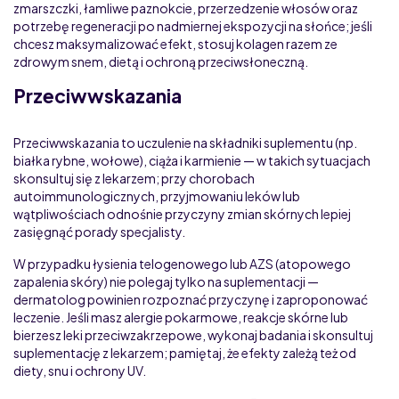
zmarszczki, łamliwe paznokcie, przerzedzenie włosów oraz
potrzebę regeneracji po nadmiernej ekspozycji na słońce; jeśli
chcesz maksymalizować efekt, stosuj kolagen razem ze
zdrowym snem, dietą i ochroną przeciwsłoneczną.
Przeciwwskazania
Przeciwwskazania to uczulenie na składniki suplementu (np.
białka rybne, wołowe), ciąża i karmienie — w takich sytuacjach
skonsultuj się z lekarzem; przy chorobach
autoimmunologicznych, przyjmowaniu leków lub
wątpliwościach odnośnie przyczyny zmian skórnych lepiej
zasięgnąć porady specjalisty.
W przypadku łysienia telogenowego lub AZS (atopowego
zapalenia skóry) nie polegaj tylko na suplementacji —
dermatolog powinien rozpoznać przyczynę i zaproponować
leczenie. Jeśli masz alergie pokarmowe, reakcje skórne lub
bierzesz leki przeciwzakrzepowe, wykonaj badania i skonsultuj
suplementację z lekarzem; pamiętaj, że efekty zależą też od
diety, snu i ochrony UV.