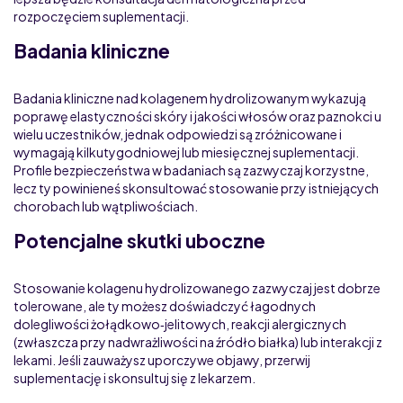
rozpoczęciem suplementacji.
Badania kliniczne
Badania kliniczne nad kolagenem hydrolizowanym wykazują
poprawę elastyczności skóry i jakości włosów oraz paznokci u
wielu uczestników, jednak odpowiedzi są zróżnicowane i
wymagają kilkutygodniowej lub miesięcznej suplementacji.
Profile bezpieczeństwa w badaniach są zazwyczaj korzystne,
lecz ty powinieneś skonsultować stosowanie przy istniejących
chorobach lub wątpliwościach.
Potencjalne skutki uboczne
Stosowanie kolagenu hydrolizowanego zazwyczaj jest dobrze
tolerowane, ale ty możesz doświadczyć łagodnych
dolegliwości żołądkowo‑jelitowych, reakcji alergicznych
(zwłaszcza przy nadwrażliwości na źródło białka) lub interakcji z
lekami. Jeśli zauważysz uporczywe objawy, przerwij
suplementację i skonsultuj się z lekarzem.