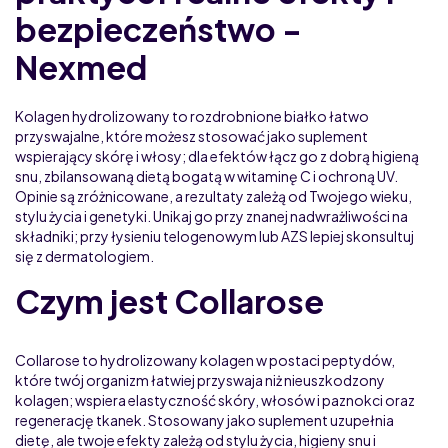
bezpieczeństwo -
Nexmed
Kolagen hydrolizowany to rozdrobnione białko łatwo
przyswajalne, które możesz stosować jako suplement
wspierający skórę i włosy; dla efektów łącz go z dobrą higieną
snu, zbilansowaną dietą bogatą w witaminę C i ochroną UV.
Opinie są zróżnicowane, a rezultaty zależą od Twojego wieku,
stylu życia i genetyki. Unikaj go przy znanej nadwrażliwości na
składniki; przy łysieniu telogenowym lub AZS lepiej skonsultuj
się z dermatologiem.
Czym jest Collarose
Collarose to hydrolizowany kolagen w postaci peptydów,
które twój organizm łatwiej przyswaja niż nieuszkodzony
kolagen; wspiera elastyczność skóry, włosów i paznokci oraz
regenerację tkanek. Stosowany jako suplement uzupełnia
dietę, ale twoje efekty zależą od stylu życia, higieny snu i