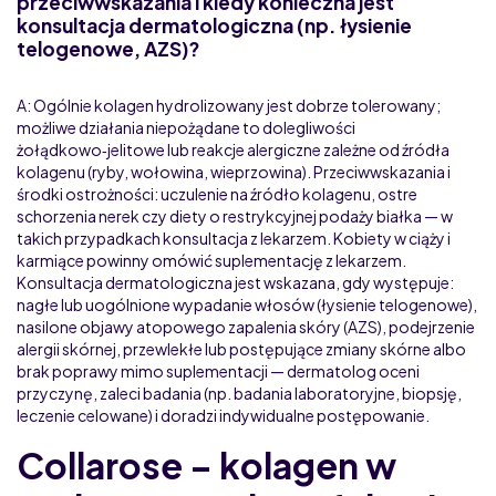
przeciwwskazania i kiedy konieczna jest
konsultacja dermatologiczna (np. łysienie
telogenowe, AZS)?
A: Ogólnie kolagen hydrolizowany jest dobrze tolerowany;
możliwe działania niepożądane to dolegliwości
żołądkowo‑jelitowe lub reakcje alergiczne zależne od źródła
kolagenu (ryby, wołowina, wieprzowina). Przeciwwskazania i
środki ostrożności: uczulenie na źródło kolagenu, ostre
schorzenia nerek czy diety o restrykcyjnej podaży białka — w
takich przypadkach konsultacja z lekarzem. Kobiety w ciąży i
karmiące powinny omówić suplementację z lekarzem.
Konsultacja dermatologiczna jest wskazana, gdy występuje:
nagłe lub uogólnione wypadanie włosów (łysienie telogenowe),
nasilone objawy atopowego zapalenia skóry (AZS), podejrzenie
alergii skórnej, przewlekłe lub postępujące zmiany skórne albo
brak poprawy mimo suplementacji — dermatolog oceni
przyczynę, zaleci badania (np. badania laboratoryjne, biopsję,
leczenie celowane) i doradzi indywidualne postępowanie.
Collarose – kolagen w