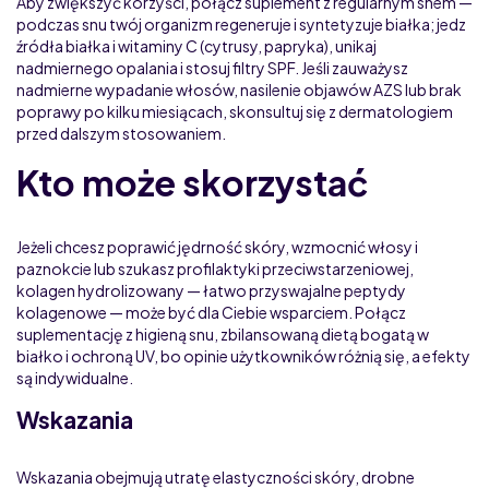
Aby zwiększyć korzyści, połącz suplement z regularnym snem —
podczas snu twój organizm regeneruje i syntetyzuje białka; jedz
źródła białka i witaminy C (cytrusy, papryka), unikaj
nadmiernego opalania i stosuj filtry SPF. Jeśli zauważysz
nadmierne wypadanie włosów, nasilenie objawów AZS lub brak
poprawy po kilku miesiącach, skonsultuj się z dermatologiem
przed dalszym stosowaniem.
Kto może skorzystać
Jeżeli chcesz poprawić jędrność skóry, wzmocnić włosy i
paznokcie lub szukasz profilaktyki przeciwstarzeniowej,
kolagen hydrolizowany — łatwo przyswajalne peptydy
kolagenowe — może być dla Ciebie wsparciem. Połącz
suplementację z higieną snu, zbilansowaną dietą bogatą w
białko i ochroną UV, bo opinie użytkowników różnią się, a efekty
są indywidualne.
Wskazania
Wskazania obejmują utratę elastyczności skóry, drobne