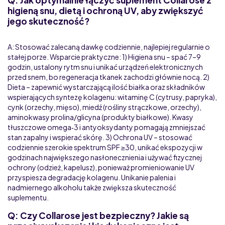
higieną snu, dietą i ochroną UV, aby zwiększyć
jego skuteczność?
A: Stosować zalecaną dawkę codziennie, najlepiej regularnie o
stałej porze. Wsparcie praktyczne: 1) Higiena snu – spać 7–9
godzin, ustalony rytm snu i unikać urządzeń elektronicznych
przed snem, bo regeneracja tkanek zachodzi głównie nocą. 2)
Dieta – zapewnić wystarczającą ilość białka oraz składników
wspierających syntezę kolagenu: witaminę C (cytrusy, papryka),
cynk (orzechy, mięso), miedź (rośliny strączkowe, orzechy),
aminokwasy prolina/glicyna (produkty białkowe). Kwasy
tłuszczowe omega‑3 i antyoksydanty pomagają zmniejszać
stan zapalny i wspierać skórę. 3) Ochrona UV – stosować
codziennie szerokie spektrum SPF ≥30, unikać ekspozycji w
godzinach największego nasłonecznienia i używać fizycznej
ochrony (odzież, kapelusz), ponieważ promieniowanie UV
przyspiesza degradację kolagenu. Unikanie palenia i
nadmiernego alkoholu także zwiększa skuteczność
suplementu.
Q: Czy Collarose jest bezpieczny? Jakie są