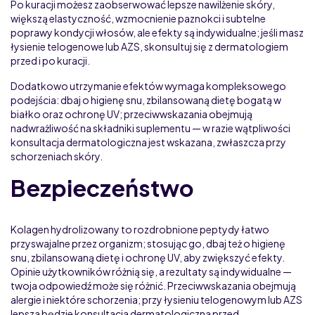
Po kuracji możesz zaobserwować lepsze nawilżenie skóry,
większą elastyczność, wzmocnienie paznokci i subtelne
poprawy kondycji włosów, ale efekty są indywidualne; jeśli masz
łysienie telogenowe lub AZS, skonsultuj się z dermatologiem
przed i po kuracji.
Dodatkowo utrzymanie efektów wymaga kompleksowego
podejścia: dbaj o higienę snu, zbilansowaną dietę bogatą w
białko oraz ochronę UV; przeciwwskazania obejmują
nadwrażliwość na składniki suplementu — w razie wątpliwości
konsultacja dermatologiczna jest wskazana, zwłaszcza przy
schorzeniach skóry.
Bezpieczeństwo
Kolagen hydrolizowany to rozdrobnione peptydy łatwo
przyswajalne przez organizm; stosując go, dbaj też o higienę
snu, zbilansowaną dietę i ochronę UV, aby zwiększyć efekty.
Opinie użytkowników różnią się, a rezultaty są indywidualne —
twoja odpowiedź może się różnić. Przeciwwskazania obejmują
alergie i niektóre schorzenia; przy łysieniu telogenowym lub AZS
lepsza będzie konsultacja dermatologiczna przed