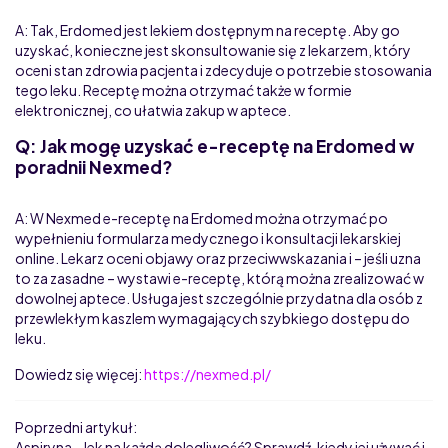
A: Tak, Erdomed jest lekiem dostępnym na receptę. Aby go
uzyskać, konieczne jest skonsultowanie się z lekarzem, który
oceni stan zdrowia pacjenta i zdecyduje o potrzebie stosowania
tego leku. Receptę można otrzymać także w formie
elektronicznej, co ułatwia zakup w aptece.
Q: Jak mogę uzyskać e-receptę na Erdomed w
poradnii Nexmed?
A: W Nexmed e-receptę na Erdomed można otrzymać po
wypełnieniu formularza medycznego i konsultacji lekarskiej
online. Lekarz oceni objawy oraz przeciwwskazania i – jeśli uzna
to za zasadne – wystawi e-receptę, którą można zrealizować w
dowolnej aptece. Usługa jest szczególnie przydatna dla osób z
przewlekłym kaszlem wymagających szybkiego dostępu do
leku.
Dowiedz się więcej:
https://nexmed.pl/
Poprzedni artykuł:
Aspiryna – lek na każdą dolegliwość? Sprawdź, kiedy jej używać i