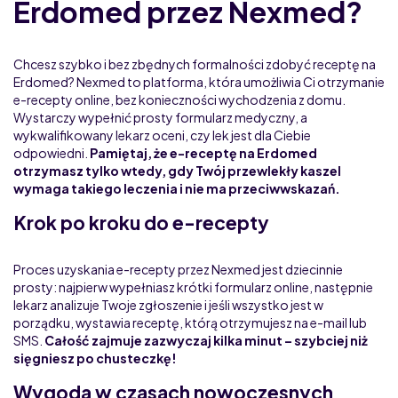
Erdomed przez Nexmed?
Chcesz szybko i bez zbędnych formalności zdobyć receptę na
Erdomed? Nexmed to platforma, która umożliwia Ci otrzymanie
e-recepty online, bez konieczności wychodzenia z domu.
Wystarczy wypełnić prosty formularz medyczny, a
wykwalifikowany lekarz oceni, czy lek jest dla Ciebie
odpowiedni.
Pamiętaj, że e-receptę na Erdomed
otrzymasz tylko wtedy, gdy Twój przewlekły kaszel
wymaga takiego leczenia i nie ma przeciwwskazań.
Krok po kroku do e-recepty
Proces uzyskania e-recepty przez Nexmed jest dziecinnie
prosty: najpierw wypełniasz krótki formularz online, następnie
lekarz analizuje Twoje zgłoszenie i jeśli wszystko jest w
porządku, wystawia receptę, którą otrzymujesz na e-mail lub
SMS.
Całość zajmuje zazwyczaj kilka minut – szybciej niż
sięgniesz po chusteczkę!
Wygoda w czasach nowoczesnych