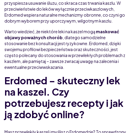
przyspiesza usuwanie śluzu, co skraca czas trwania kaszlu. W
przeciwieństwie do leków wyłącznie przeciwkaszlowych,
Erdomed wspiera naturalne mechanizmy obronne, co czyni go
dobrym wyborem przy uporczywym, wilgotnym kaszlu.
Warto wiedzieć, że niektóre leki na kaszel mogą
maskować
objawy poważnych chorób
, dlatego samodzielne
stosowanie bez konsultacji jest ryzykowne. Erdomed, dzięki
swojemu profilowi bezpieczeństwa oraz skuteczności, jest
często polecany do stosowania w przewlekłych problemach z
kaszlem, ale pamiętaj – zawsze zwracaj uwagę na zalecenia i
ewentualne przeciwwskazania.
Erdomed – skuteczny lek
na kaszel. Czy
potrzebujesz recepty i jak
ją zdobyć online?
Masz przewlekły kaszel i myślisz o Erdomedzie? To sprawdzony