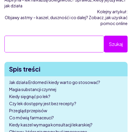
jak działa
Kolejny artykuł:
Objawy astmy – kaszel, duszność i co dalej? Zobacz, jak uzyskać
pomoc online
Spis treści
Jak działa Erdomed i kiedy warto go stosować?
Magia substancji czynnej
Kiedy sięgnąć po lek?
Czy lek dostępny jest bez recepty?
Przegląd przepisów
Co mówią farmaceuci?
Kiedy kaszel wymaga konsultacji lekarskiej?
Objawy, które nie mogą być ignorowane