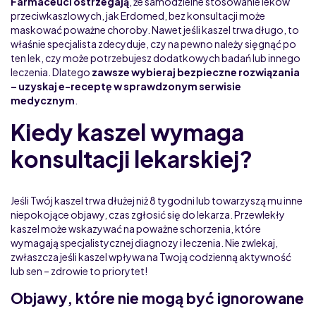
Farmaceuci ostrzegają
, że samodzielne stosowanie leków
przeciwkaszlowych, jak Erdomed, bez konsultacji może
maskować poważne choroby. Nawet jeśli kaszel trwa długo, to
właśnie specjalista zdecyduje, czy na pewno należy sięgnąć po
ten lek, czy może potrzebujesz dodatkowych badań lub innego
leczenia. Dlatego
zawsze wybieraj bezpieczne rozwiązania
– uzyskaj e-receptę w sprawdzonym serwisie
medycznym
.
Kiedy kaszel wymaga
konsultacji lekarskiej?
Jeśli Twój kaszel trwa dłużej niż 8 tygodni lub towarzyszą mu inne
niepokojące objawy, czas zgłosić się do lekarza. Przewlekły
kaszel może wskazywać na poważne schorzenia, które
wymagają specjalistycznej diagnozy i leczenia. Nie zwlekaj,
zwłaszcza jeśli kaszel wpływa na Twoją codzienną aktywność
lub sen – zdrowie to priorytet!
Objawy, które nie mogą być ignorowane