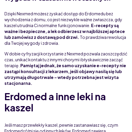
Dzięki Nexmed możesz zyskać dostęp do Erdomedu bez
wychodzenia z domu, co jest niezwykle ważne zwłaszcza, gdy
kaszel utrudnia Ci normalne funkcjonowanie.
E-recepty są
ważne i bezpieczne, a lek odbierzesz w najbliższej aptece
lub zamówisz z dostawą pod drzwi.
To prawdziwa rewolucja
dla Twojej wygody i zdrowia.
W dobie cyfryzacji korzystanie z Nexmed pozwala zaoszczędzić
czas, unikać kontaktu z innymi chorymi i błyskawicznie zacząć
terapię.
Pamiętaj jednak, że samo uzyskanie e-recepty nie
zastąpi konsultacji z lekarzem, jeśli objawy nasilą się lub
utrzymają długotrwale – wtedy potrzebna jest wizyta
stacjonarna.
Erdomed a inne leki na
kaszel
Jeśli masz przewlekły kaszel, pewnie zastanawiasz się, czym
Erdomed różni się od innych leków. Erdomed zawiera