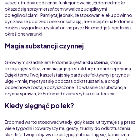
kaszel utrudnia codzienne funkcjonowanie, Erdomed może
okazać się sprzymierzeńcem w walce z uciążliwymi
dolegliwościami. Pamiętaj jednak, że stosowanie leku powinno
być zawsze poprzedzone konsultacją, a e-receptę na Erdomed
możesz wygodnie uzyskać online przez Nexmed, jeśli spełniasz
określone warunki.
Magia substancji czynnej
Głównym składnikiem Erdomedu jest
erdosteina
, która
rozbija gęsty śluz, zmieniając jego strukturę na bardziej płynną.
Dzięki temu Twój kaszel staje się bardziej efektywny i przynosi
ulgę – mniej męczysz się podczas odkrztuszania, a drogi
oddechowe zostają oczyszczone. To właśnie ta substancja
czynna sprawia, że Erdomed działa szybko i skutecznie.
Kiedy sięgnąć po lek?
Erdomed warto stosować wtedy, gdy kaszel utrzymuje się przez
wiele tygodni i towarzyszy mu gęsty, trudny do odkrztuszenia
śluz. Jeśli Twoje objawy nie ustępują lub nasilają się, konieczna