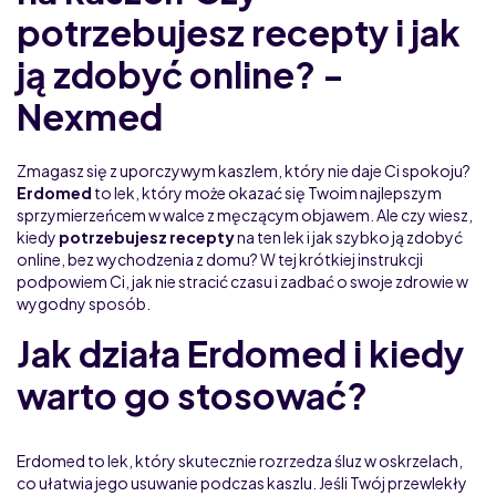
potrzebujesz recepty i jak
ją zdobyć online? -
Nexmed
Zmagasz się z uporczywym kaszlem, który nie daje Ci spokoju?
Erdomed
to lek, który może okazać się Twoim najlepszym
sprzymierzeńcem w walce z męczącym objawem. Ale czy wiesz,
kiedy
potrzebujesz recepty
na ten lek i jak szybko ją zdobyć
online, bez wychodzenia z domu? W tej krótkiej instrukcji
podpowiem Ci, jak nie stracić czasu i zadbać o swoje zdrowie w
wygodny sposób.
Jak działa Erdomed i kiedy
warto go stosować?
Erdomed to lek, który skutecznie rozrzedza śluz w oskrzelach,
co ułatwia jego usuwanie podczas kaszlu. Jeśli Twój przewlekły