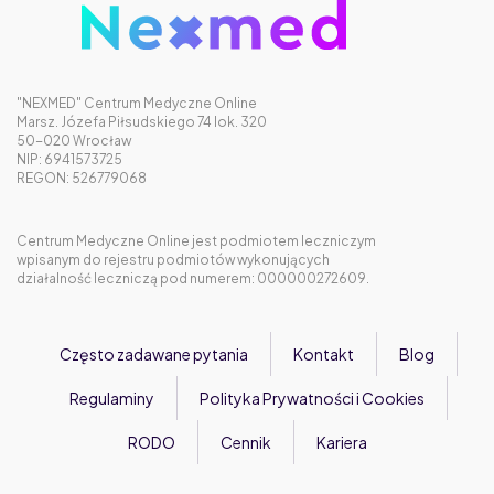
działa najlepiej?
Triderm maść. Kiedy działa, a kiedy szkodzi?
Odchudzanie z Mounjaro – czego nikt ci nie powie przed
pierwszą dawką
"NEXMED" Centrum Medyczne Online
Marsz. Józefa Piłsudskiego 74 lok. 320
50-020 Wrocław
NIP: 6941573725
REGON: 526779068
Centrum Medyczne Online jest podmiotem leczniczym