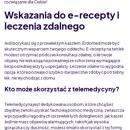
rozwiązanie dla Ciebie!
Wskazania do e-recepty i
leczenia zdalnego
Jeśli borykasz się z przewlekłym kaszlem, Erdomed może być
skutecznym wsparciem twojego oddechu. E-receptę na ten lek
możesz otrzymać podczas konsultacji zdalnej, o ile twoje
objawy nie wskazują na poważniejsze schorzenia wymagające
bezpośredniej wizyty u specjalisty. Leczenie zdalne to wygodna
opcja, która pozwala ci szybko i bezpiecznie zdobyć potrzebny
lek, nie wychodząc z domu.
Kto może skorzystać z telemedycyny?
Telemedycyna jest dedykowana osobom, które chcą bez
zbędnej zwłoki uzyskać fachową pomoc medyczną, zwłaszcza
w przypadku łagodnych i przewlekłych dolegliwości, jak kaszel.
Jeśli nie masz objawów alarmujących, takich jak wysoka
gorączka czy duszność, możesz śmiało skorzystać z tej formy