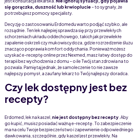
jest konsultacja lekarska.
Nie ignoruj sytuacji, gdy pojawia
się gorączka, duszność lub krwioplucie
– to sygnały, że
potrzebujesz pomocy specjalisty.
Decyzję o zastosowaniu Erdomedu warto podjąć szybko, ale
rozsądnie. Ten lek najlepiej sprawdza się przy przewlekłych
schorzeniach układu oddechowego, takich jak przewlekłe
zapalenie oskrzeli czy mukowiscydoza, gdzie rozrzedzenie śluzu
znacząco poprawia komfort oddychania. Ponieważ możesz
uzyskać e-receptę online przez Nexmed, masz łatwy dostęp do
terapii bez wychodzenia z domu – o ile Twój stan zdrowia na to
pozwala. Pamiętaj jednak, że samoleczenie to nie zawsze
najlepszy pomysł, a zaufany lekarz to Twój najlepszy doradca.
Czy lek dostępny jest bez
recepty?
Erdomed, lek na kaszel,
nie jest dostępny bez recepty
. Aby
go kupić, musisz posiadać ważną e-receptę. To zabezpieczenie
ma na celu Twoje bezpieczeństwo i zapewnienie odpowiedniego
dawkowania, szczególnie, gdy kaszel jest przewlekły. Na