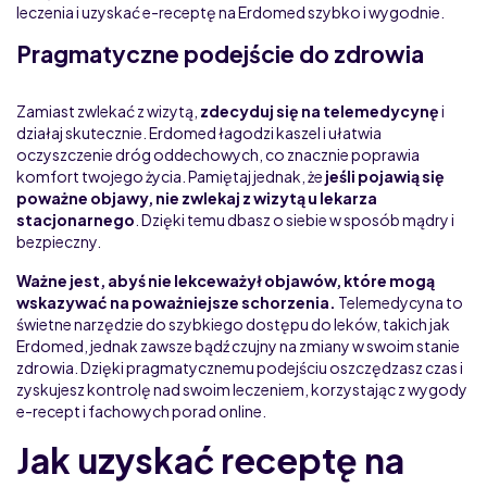
leczenia i uzyskać e-receptę na Erdomed szybko i wygodnie.
Pragmatyczne podejście do zdrowia
Zamiast zwlekać z wizytą,
zdecyduj się na telemedycynę
i
działaj skutecznie. Erdomed łagodzi kaszel i ułatwia
oczyszczenie dróg oddechowych, co znacznie poprawia
komfort twojego życia. Pamiętaj jednak, że
jeśli pojawią się
poważne objawy, nie zwlekaj z wizytą u lekarza
stacjonarnego
. Dzięki temu dbasz o siebie w sposób mądry i
bezpieczny.
Ważne jest, abyś nie lekceważył objawów, które mogą
wskazywać na poważniejsze schorzenia.
Telemedycyna to
świetne narzędzie do szybkiego dostępu do leków, takich jak
Erdomed, jednak zawsze bądź czujny na zmiany w swoim stanie
zdrowia. Dzięki pragmatycznemu podejściu oszczędzasz czas i
zyskujesz kontrolę nad swoim leczeniem, korzystając z wygody
e-recept i fachowych porad online.
Jak uzyskać receptę na