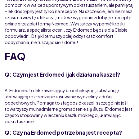
pomocnik w walce z uporczywym odkrztuszaniem, ale pamiętaj
– lek dostępny jest tylko na receptę. Na szczęście, jeśli nie masz
czasu na wizytę u lekarza, możesz wygodnie zdobyć e-receptę
online przez platformę Nexmed. Wystarczy wypełnić krótki
formularz, a specjalista oceni, czy Erdomed będzie dla Ciebie
odpowiedni. Dzięki temu szybciej odzyskasz komfort
oddychania, nie ruszając się z domu!
FAQ
Q: Czym jest Erdomed i jak działa na kaszel?
A: Erdomed to lek zawierający bromheksynę, substancję
ułatwiającą rozrzedzanie i usuwanie wydzieliny z dróg
oddechowych. Pomaga to złagodzić kaszel, szczególnie jeśli
towarzyszy mu nadmierne gromadzenie się śluzu. Erdomed jest
często stosowany w leczeniu kaszlu mokrego, ułatwiając
odkrztuszanie.
Q: Czy na Erdomed potrzebna jest recepta?