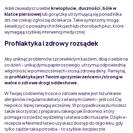
Jeżeli zauważysz u siebie
krwioplucie, duszności, bóle w
klatce piersiowej
lub gorączkę utrzymującą się ponad kilka
dni, nie czekaj i zgłoś się do lekarza. Takie symptomy mogą
świadczyć o poważnych infekcjach lub chorobach płuc, które
wymagają szybkiej interwencji medycznej.
Profilaktyka i zdrowy rozsądek
Aby uniknąć problemów z przewlekłym kaszlem, dbaj o siebie na
co dzień – unikaj dymu papierosowego, utrzymuj odpowiednią
wilgotność w pomieszczeniach i stosuj zdrową dietę. Pamiętaj,
że
profilaktyka jest Twoim sprzymierzeńcem</strong w
walce o zdrowe drogi oddechowe.
W Twojej codziennej trosce o zdrowie ważne jest też unikanie
alergenów i regularna debaty z własnym ciałem – jeśli coś Cię
niepokoi, lepiej zareaguj wcześniej. W przypadku kaszlu możesz
także skorzystać z preparatu takiego jak Erdomed, który
pomaga rozrzedzić wydzielinę i ułatwia odkrztuszanie. Dzięki e-
recepcie w Nexmed łatwo uzyskasz dostęp do tego leku, gdy
tylko zajdzie taka potrzeba – to szybkie i bezpieczne