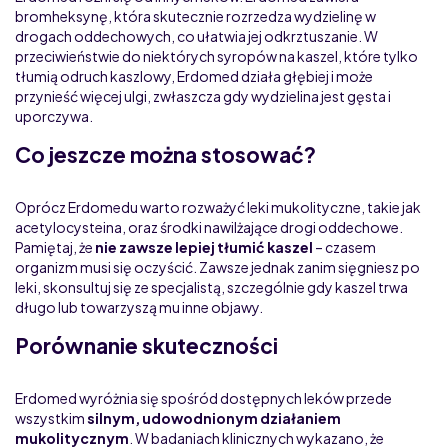
bromheksynę, która skutecznie rozrzedza wydzielinę w
drogach oddechowych, co ułatwia jej odkrztuszanie. W
przeciwieństwie do niektórych syropów na kaszel, które tylko
tłumią odruch kaszlowy, Erdomed działa głębiej i może
przynieść więcej ulgi, zwłaszcza gdy wydzielina jest gęsta i
uporczywa.
Co jeszcze można stosować?
Oprócz Erdomedu warto rozważyć leki mukolityczne, takie jak
acetylocysteina, oraz środki nawilżające drogi oddechowe.
Pamiętaj, że
nie zawsze lepiej tłumić kaszel
– czasem
organizm musi się oczyścić. Zawsze jednak zanim sięgniesz po
leki, skonsultuj się ze specjalistą, szczególnie gdy kaszel trwa
długo lub towarzyszą mu inne objawy.
Porównanie skuteczności
Erdomed wyróżnia się spośród dostępnych leków przede
wszystkim
silnym, udowodnionym działaniem
mukolitycznym
. W badaniach klinicznych wykazano, że