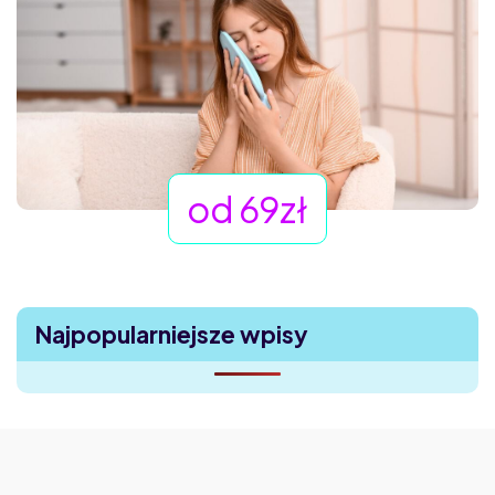
od 69zł
Najpopularniejsze wpisy
Uczucie ciała obcego w oku – dlaczego boli, choć nic nie
widać?
Mounjaro bez cukrzycy – czy to bezpieczne?
Saxenda, Ozempic, Mounjaro – który lek na odchudzanie