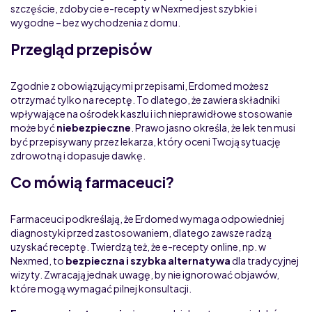
szczęście, zdobycie e-recepty w Nexmed jest szybkie i
wygodne – bez wychodzenia z domu.
Przegląd przepisów
Zgodnie z obowiązującymi przepisami, Erdomed możesz
otrzymać tylko na receptę. To dlatego, że zawiera składniki
wpływające na ośrodek kaszlu i ich nieprawidłowe stosowanie
może być
niebezpieczne
. Prawo jasno określa, że lek ten musi
być przepisywany przez lekarza, który oceni Twoją sytuację
zdrowotną i dopasuje dawkę.
Co mówią farmaceuci?
Farmaceuci podkreślają, że Erdomed wymaga odpowiedniej
diagnostyki przed zastosowaniem, dlatego zawsze radzą
uzyskać receptę. Twierdzą też, że e-recepty online, np. w
Nexmed, to
bezpieczna i szybka alternatywa
dla tradycyjnej
wizyty. Zwracają jednak uwagę, by nie ignorować objawów,
które mogą wymagać pilnej konsultacji.