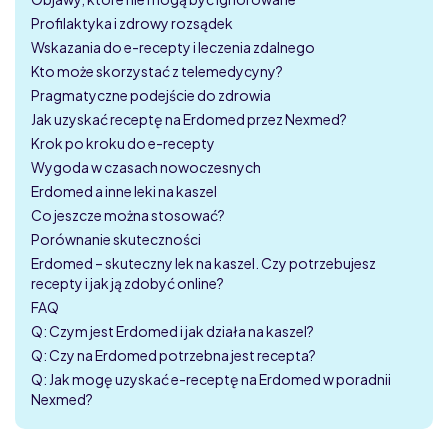
Profilaktyka i zdrowy rozsądek
Wskazania do e-recepty i leczenia zdalnego
Kto może skorzystać z telemedycyny?
Pragmatyczne podejście do zdrowia
Jak uzyskać receptę na Erdomed przez Nexmed?
Krok po kroku do e-recepty
Wygoda w czasach nowoczesnych
Erdomed a inne leki na kaszel
Co jeszcze można stosować?
Porównanie skuteczności
Erdomed – skuteczny lek na kaszel. Czy potrzebujesz
recepty i jak ją zdobyć online?
FAQ
Q: Czym jest Erdomed i jak działa na kaszel?
Q: Czy na Erdomed potrzebna jest recepta?
Q: Jak mogę uzyskać e-receptę na Erdomed w poradnii
Nexmed?