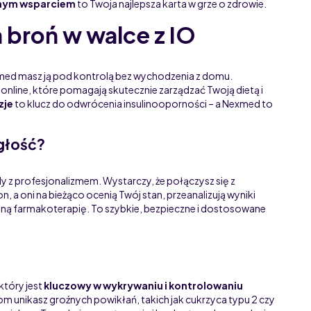
lnym wsparciem
to Twoja najlepsza karta w grze o zdrowie.
 broń w walce z IO
med masz ją pod kontrolą bez wychodzenia z domu.
online, które pomagają skutecznie zarządzać Twoją dietą i
zje
to klucz do odwrócenia insulinooporności – a Nexmed to
egłość?
 z profesjonalizmem. Wystarczy, że połączysz się z
, a oni na bieżąco ocenią Twój stan, przeanalizują wyniki
lną farmakoterapię. To szybkie, bezpieczne i dostosowane
który jest
kluczowy w wykrywaniu i kontrolowaniu
om unikasz groźnych powikłań, takich jak cukrzyca typu 2 czy