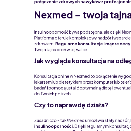
połączenie zdrowych nawyków z profesjona
Nexmed – twoja tajna
Insulinooporność bywa podstępna, ale dzięki Nex
Platforma oferuje kompleksowy nadzór i wsparcie 
zdrowiem.
Regularne konsultacje i mądre decy
Twoja tajna broń w tej walce.
Jak wygląda konsultacja na odl
Konsultacja online w Nexmed to połączenie wygody
lekarzem lub dietetykiem przez komputer lub telefon
badań i pomogą ustalić optymalną dietę i ewentua
do Twoich potrzeb.
Czy to naprawdę działa?
Zasadniczo – tak! Nexmed umożliwia stały nadzór, 
insulinooporności
. Dzięki regularnym konsultacj