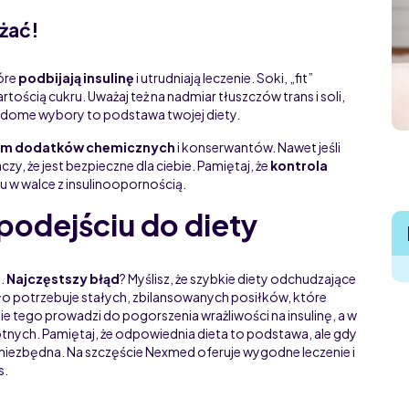
żać!
óre
podbijają insulinę
i utrudniają leczenie. Soki, „fit”
ością cukru. Uważaj też na nadmiar tłuszczów trans i soli,
adome wybory to podstawa twojej diety.
em dodatków chemicznych
i konserwantów. Nawet jeśli
czy, że jest bezpieczne dla ciebie. Pamiętaj, że
kontrola
u w walce z insulinoopornością.
podejściu do diety
n.
Najczęstszy błąd
? Myślisz, że szybkie diety odchudzające
ało potrzebuje stałych, zbilansowanych posiłków, które
ie tego prowadzi do pogorszenia wrażliwości na insulinę, a w
ych. Pamiętaj, że odpowiednia dieta to podstawa, ale gdy
iezbędna. Na szczęście Nexmed oferuje wygodne leczenie i
s.