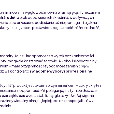
lub eliminowania węglowodanów na własną rękę. Tymczasem
ch źródeł
, a brak odpowiednich składników odżywczych
zenie albo przesadne podjadanie też nie pomaga – to jak na
lukozy. Lepiej zatem postawić na regularność i różnorodność,
ne mity, że insulinooporność to wyrok bez konieczności
enty, mogą cię kosztować zdrowie. Alkohol i słodycze niby
eniem – mała przyjemność szybko może zamienić się w
dziwa kontrola to
świadome wybory i profesjonalne
y „fit” produkt jest twoim sprzymierzeńcem – cukry ukryte i
eść insulinooporność. Mit polegający na tym, że tłuszcze
zcze są kluczowe
dla stabilizacji glukozy. Uważaj więc na
raz indywidualny plan, najlepiej pod okiem specjalistów z
dalnie.