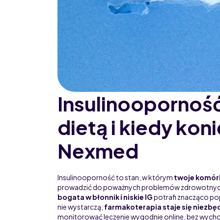
Insulinooporność
dietą i kiedy koni
Nexmed
Insulinooporność to stan, w którym
twoje komórk
prowadzić do poważnych problemów zdrowotnych, 
bogata w błonnik i niskie IG
potrafi znacząco pop
nie wystarczą,
farmakoterapia staje się niezbę
monitorować leczenie wygodnie online, bez wych