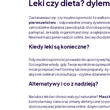
Leki czy dieta? dyle
Zastanawiasz się, czy insulinooporność to walka n
pierwszeństwo
– odpowiednie zmiany żywieniowe
samodzielne działania zawodzą lub choroba postę
pamiętać, że każdy organizm jest inny, a najlepsze 
Nexmed masz pełen nadzór online, bez wychodzen
Kiedy leki są konieczne?
Gdy insulinooporność prowadzi do uporczywej hiperg
Szczególnie wtedy, gdy Twoje wyniki krwi są niepok
może przepisać metforminę lub inne preparaty, by 
abyś nie zwlekał z konsultacją – szybkie działani
Alternatywy i co z nadzieją?
Nie lubisz leków i chcesz walczyć naturalnie?
Masz 
kontrola masy ciała oraz zmiany dietetyczne to
dostosowywać plan leczenia online, dzięki czemu n