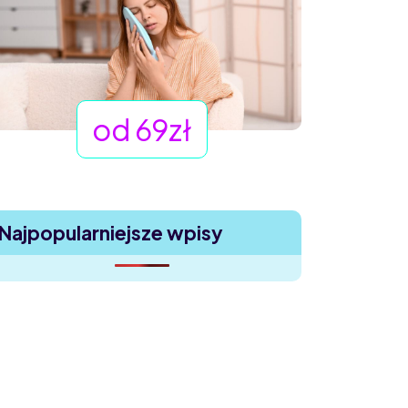
od 69zł
Najpopularniejsze wpisy
Uczucie ciała obcego w oku – dlaczego boli,
choć nic nie widać?
Mounjaro bez cukrzycy – czy to bezpieczne?
Saxenda, Ozempic, Mounjaro – który lek na
odchudzanie działa najlepiej?
Odchudzanie z Mounjaro – czego nikt ci nie