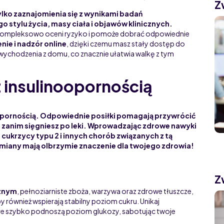
Z
lko zaznajomienia się z wynikami badań
o stylu życia, masy ciała i objawów klinicznych.
y kompleksowo oceni ryzyko i pomoże dobrać odpowiednie
nie i nadzór online
, dzięki czemu masz stały dostęp do
wychodzenia z domu, co znacznie ułatwia walkę z tym
z insulinoopornością
oopornością. Odpowiednie posiłki pomagają przywrócić
, zanim sięgniesz po leki. Wprowadzając zdrowe nawyki
ukrzycy typu 2 i innych chorób związanych z tą
zmiany
mają olbrzymie znaczenie dla twojego zdrowia!
Z
cznym
, pełnoziarniste zboża, warzywa oraz zdrowe tłuszcze,
by również wspierają stabilny poziom cukru. Unikaj
re szybko podnoszą poziom glukozy, sabotując twoje