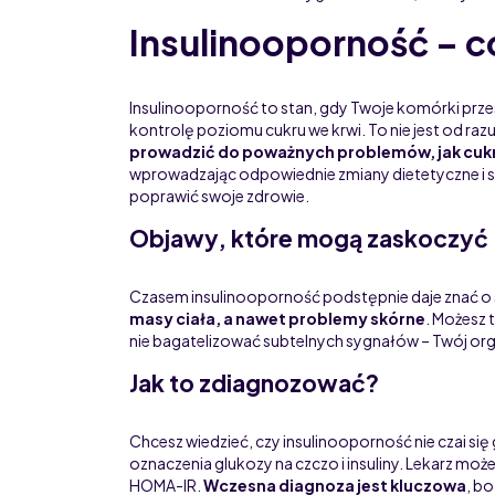
Insulinooporność – c
Insulinooporność to stan, gdy Twoje komórki przest
kontrolę poziomu cukru we krwi. To nie jest od raz
prowadzić do poważnych problemów, jak cukr
wprowadzając odpowiednie zmiany dietetyczne i sty
poprawić swoje zdrowie.
Objawy, które mogą zaskoczyć
Czasem insulinooporność podstępnie daje znać o 
masy ciała, a nawet problemy skórne
. Możesz 
nie bagatelizować subtelnych sygnałów – Twój orga
Jak to zdiagnozować?
Chcesz wiedzieć, czy insulinooporność nie czai się
oznaczenia glukozy na czczo i insuliny. Lekarz może
HOMA-IR.
Wczesna diagnoza jest kluczowa
, b