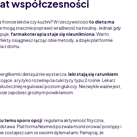
mat współczesności
a froncie leków czy kuchni? W rzeczywistości
to dieta ma
 mogą znacznie poprawić wrażliwość na insulinę. Jednak gdy
puje,
farmakoterapia staje się nieunikniona
. Warto
efekty osiągniesz łącząc obie metody, a dzięki platformie
ia z domu.
likemii i dieta już nie wystarcza,
leki stają się ratunkiem
.
ojące, a ryzyko rozwinięcia cukrzycy typu 2 rośnie. Lekarz
skuteczniej regulować poziom glukozy. Niezwykle ważne jest,
e może zapobiec groźnym powikłaniom.
ku temu sporo opcji
: regularna aktywność fizyczna,
 podstawa. Platforma Nexmed pozwala monitorować postępy i
ie zostajesz sam ze swoimi dylematami. Pamiętaj, że