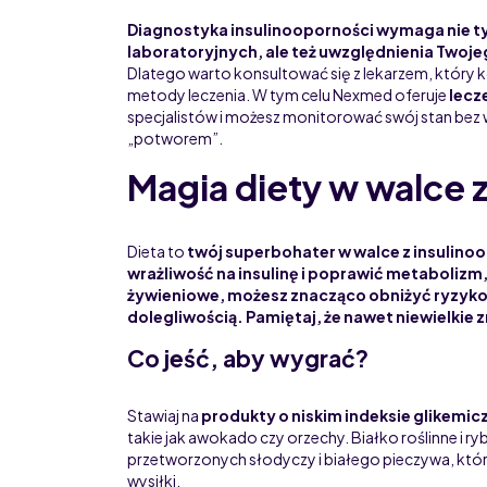
Diagnostyka insulinooporności wymaga nie ty
laboratoryjnych, ale też uwzględnienia Twojeg
Dlatego warto konsultować się z lekarzem, któr
metody leczenia. W tym celu Nexmed oferuje
lecze
specjalistów i możesz monitorować swój stan bez 
„potworem”.
Magia diety w walce 
Dieta to
twój superbohater w walce z insulin
wrażliwość na insulinę i poprawić metabolizm
żywieniowe, możesz znacząco obniżyć ryzyko c
dolegliwością. Pamiętaj, że
nawet niewielkie 
Co jeść, aby wygrać?
Stawiaj na
produkty o niskim indeksie glikemi
takie jak awokado czy orzechy. Białko roślinne i ry
przetworzonych słodyczy i białego pieczywa, któ
wysiłki.