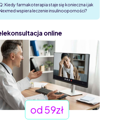
Q: Kiedy farmakoterapia staje się konieczna i jak
Nexmed wspiera leczenie insulinooporności?
elekonsultacja online
od 59zł