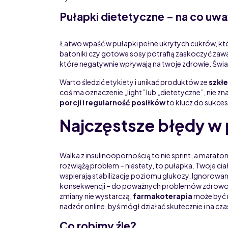
Pułapki dietetyczne – na co uwa
Łatwo wpaść w pułapki pełne ukrytych cukrów, kt
batoniki czy gotowe sosy potrafią zaskoczyć zawart
które negatywnie wpływają na twoje zdrowie. Świ
Warto śledzić etykiety i unikać produktów ze
szkł
coś ma oznaczenie „light” lub „dietetyczne”, nie zna
porcji i regularność posiłków
to klucz do sukces
Najczęstsze błędy w 
Walka z insulinoopornością to nie sprint, a marato
rozwiążą problem – niestety, to pułapka. Twoje ci
wspierają stabilizację poziomu glukozy. Ignorowan
konsekwencji – do poważnych problemów zdrowotn
zmiany nie wystarczą,
farmakoterapia
może być n
nadzór online, byś mógł działać skutecznie i na cza
Co robimy źle?