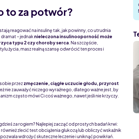
o to za potwór?
ają reagować na insulinę tak, jak powinny, co utrudnia
T
u dramat – jednak
nieleczona insulinooporność może
zyca typu 2 czy choroby serca
. Na szczęście,
lu życia, masz realną szansę odwrócić ten proces i
sobie przez
zmęczenie, ciągłe uczucie głodu, przyrost
też nie zauważyć niczego wyraźnego, dlatego ważne jest, by
nizm często mówi Ci coś ważnego, nawet jeśli nie krzyczy.
 gdzieś za rogiem? Najlepiej zacząć od prostych badań krwi:
 również zlecić test obciążenia glukozą lub obliczyć wskaźnik
o pozwala wdrożyć skuteczne leczenie i uniknąć powikłań.