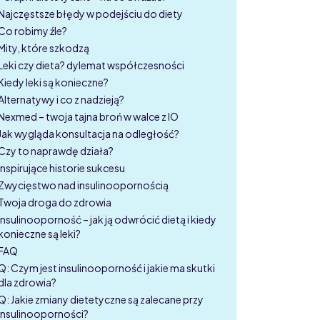
Najczęstsze błędy w podejściu do diety
Co robimy źle?
Mity, które szkodzą
Leki czy dieta? dylemat współczesności
Kiedy leki są konieczne?
Alternatywy i co z nadzieją?
Nexmed – twoja tajna broń w walce z IO
Jak wygląda konsultacja na odległość?
Czy to naprawdę działa?
Inspirujące historie sukcesu
Zwycięstwo nad insulinoopornością
Twoja droga do zdrowia
Insulinooporność – jak ją odwrócić dietą i kiedy
konieczne są leki?
FAQ
Q: Czym jest insulinooporność i jakie ma skutki
dla zdrowia?
Q: Jakie zmiany dietetyczne są zalecane przy
insulinooporności?