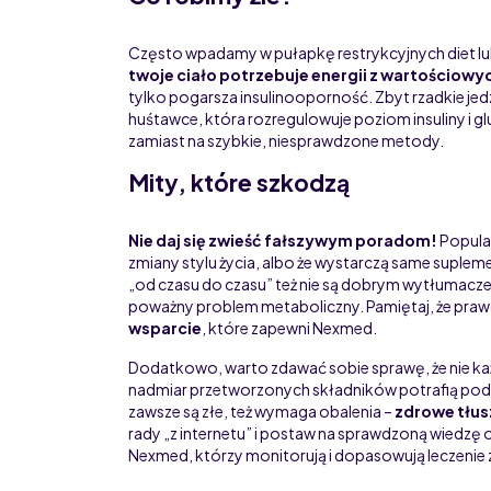
Często wpadamy w pułapkę restrykcyjnych diet 
twoje ciało potrzebuje energii z wartościowy
tylko pogarsza insulinooporność. Zbyt rzadkie jed
huśtawce, która rozregulowuje poziom insuliny i g
zamiast na szybkie, niesprawdzone metody.
Mity, które szkodzą
Nie daj się zwieść fałszywym poradom!
Popular
zmiany stylu życia, albo że wystarczą same suplem
„od czasu do czasu” też nie są dobrym wytłumacz
poważny problem metaboliczny. Pamiętaj, że praw
wsparcie
, które zapewni Nexmed.
Dodatkowo, warto zdawać sobie sprawę, że nie każd
nadmiar przetworzonych składników potrafią podni
zawsze są złe, też wymaga obalenia –
zdrowe tłus
rady „z internetu” i postaw na sprawdzoną wiedzę o
Nexmed, którzy monitorują i dopasowują leczenie z