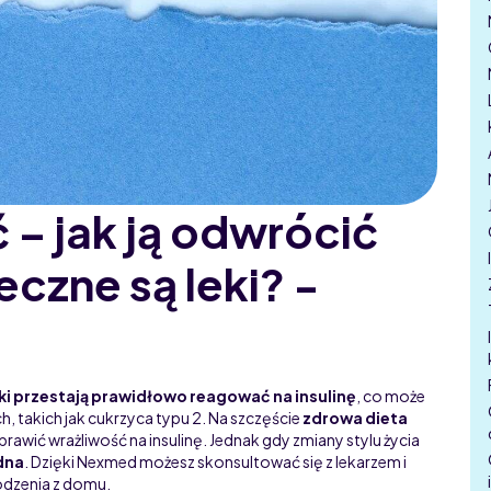
 – jak ją odwrócić
eczne są leki? -
i przestają prawidłowo reagować na insulinę
, co może
takich jak cukrzyca typu 2. Na szczęście
zdrowa dieta
rawić wrażliwość na insulinę. Jednak gdy zmiany stylu życia
dna
. Dzięki Nexmed możesz skonsultować się z lekarzem i
odzenia z domu.