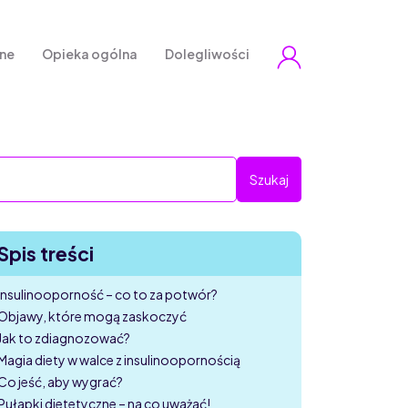
zne
Opieka ogólna
Dolegliwości
Spis treści
Insulinooporność – co to za potwór?
Objawy, które mogą zaskoczyć
Jak to zdiagnozować?
Magia diety w walce z insulinoopornością
Co jeść, aby wygrać?
Pułapki dietetyczne – na co uważać!