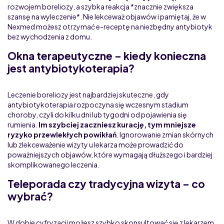
rozwojem boreliozy, a szybka reakcja *znacznie zwiększa
szansę na wyleczenie*. Nie lekceważ objawów i pamiętaj, że w
Nexmed możesz otrzymać e-receptę na niezbędny antybiotyk
bez wychodzenia z domu.
Okna terapeutyczne – kiedy konieczna
jest antybiotykoterapia?
Leczenie boreliozy jest najbardziej skuteczne, gdy
antybiotykoterapia rozpoczyna się wczesnym stadium
choroby, czyli do kilku dni lub tygodni od pojawienia się
rumienia.
Im szybciej zaczniesz kurację, tym mniejsze
ryzyko przewlekłych powikłań
. Ignorowanie zmian skórnych
lub zlekceważenie wizyty u lekarza może prowadzić do
poważniejszych objawów, które wymagają dłuższego i bardziej
skomplikowanego leczenia.
Teleporada czy tradycyjna wizyta – co
wybrać?
W dobie cyfryzacji możesz szybko skonsultować się z lekarzem