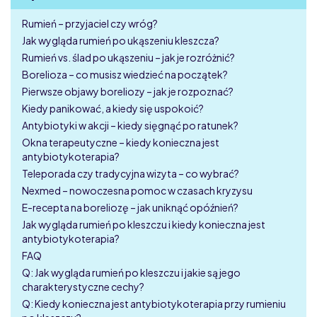
Rumień – przyjaciel czy wróg?
Jak wygląda rumień po ukąszeniu kleszcza?
Rumień vs. ślad po ukąszeniu – jak je rozróżnić?
Borelioza – co musisz wiedzieć na początek?
Pierwsze objawy boreliozy – jak je rozpoznać?
Kiedy panikować, a kiedy się uspokoić?
Antybiotyki w akcji – kiedy sięgnąć po ratunek?
Okna terapeutyczne – kiedy konieczna jest
antybiotykoterapia?
Teleporada czy tradycyjna wizyta – co wybrać?
Nexmed – nowoczesna pomoc w czasach kryzysu
E-recepta na boreliozę – jak uniknąć opóźnień?
Jak wygląda rumień po kleszczu i kiedy konieczna jest
antybiotykoterapia?
FAQ
Q: Jak wygląda rumień po kleszczu i jakie są jego
charakterystyczne cechy?
Q: Kiedy konieczna jest antybiotykoterapia przy rumieniu