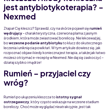
jest antybiotykoterapia? -
Nexmed
Złapał Cię kleszcz? Sprawdź, czy na skórze pojawił się
rumień
wędrujący
– charakterystyczna, czerwona plama z jasnym
środkiem, która może zwiastować boreliozę. Nie lekceważ jej,
bo
wczesne podanie antybiotyku
to klucz do skutecznego
leczenia i uniknięcia powikłań. W tym artykule dowiesz się, jak
rozpoznać objaw i kiedy konieczna jest terapia, a także jak łatwo
możesz otrzymać e-receptę w Nexmed. Nie daj się zaskoczyć –
działaj szybko i mądrze!
Rumień – przyjaciel czy
wróg?
Rumień po ukąszeniu kleszcza to
istotny sygnał
ostrzegawczy
, który często wskazuje na wczesne stadium
boreliozy. Choć może wyglądać nieatrakcyjnie, jest tak