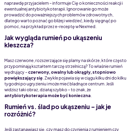
naprawdę przyjacielem – informuje Cię o konieczności reakcji i
ewentualnej antybiotykoterapii. Ignorowanie go może
prowadzić do poważniejszych problemów zdrowotnych,
dlatego warto poznać go bliżej i wiedzieć, kiedy sięgnąć po
pomoc, na przykład przez e-receptę w Nexmed.
Jak wygląda rumień po ukąszeniu
kleszcza?
Masz czerwone, rozszerzające się plamy na skórze, które często
przypominają kształtem tarczę strzelniczą? To właśnie rumień
wędrujący –
czerwony, owalny lub okrągły, stopniowo
powiększający się
. Zwykle pojawia się w ciągu kilku dni do kilku
tygodni po ugryzieniu i może mieć bladnące centrum. Jeśli
widzisz taki obraz, działaj szybko – to znak, że
antybiotykoterapia może być konieczna
.
Rumień vs. ślad po ukąszeniu – jak je
rozróżnić?
Jeśli zastanawiasz się, czy masz do czynienia z rumieniem czy