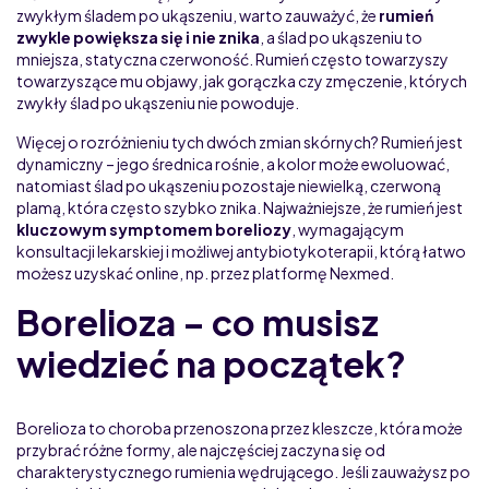
zwykłym śladem po ukąszeniu, warto zauważyć, że
rumień
zwykle powiększa się i nie znika
, a ślad po ukąszeniu to
mniejsza, statyczna czerwoność. Rumień często towarzyszy
towarzyszące mu objawy, jak gorączka czy zmęczenie, których
zwykły ślad po ukąszeniu nie powoduje.
Więcej o rozróżnieniu tych dwóch zmian skórnych? Rumień jest
dynamiczny – jego średnica rośnie, a kolor może ewoluować,
natomiast ślad po ukąszeniu pozostaje niewielką, czerwoną
plamą, która często szybko znika. Najważniejsze, że rumień jest
kluczowym symptomem boreliozy
, wymagającym
konsultacji lekarskiej i możliwej antybiotykoterapii, którą łatwo
możesz uzyskać online, np. przez platformę Nexmed.
Borelioza – co musisz
wiedzieć na początek?
Borelioza to choroba przenoszona przez kleszcze, która może
przybrać różne formy, ale najczęściej zaczyna się od
charakterystycznego rumienia wędrującego. Jeśli zauważysz po