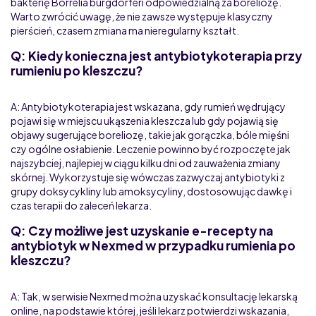
bakterię Borrelia burgdorferi odpowiedzialną za boreliozę.
Warto zwrócić uwagę, że nie zawsze występuje klasyczny
pierścień, czasem zmiana ma nieregularny kształt.
Q: Kiedy konieczna jest antybiotykoterapia przy
rumieniu po kleszczu?
A: Antybiotykoterapia jest wskazana, gdy rumień wędrujący
pojawi się w miejscu ukąszenia kleszcza lub gdy pojawią się
objawy sugerujące boreliozę, takie jak gorączka, bóle mięśni
czy ogólne osłabienie. Leczenie powinno być rozpoczęte jak
najszybciej, najlepiej w ciągu kilku dni od zauważenia zmiany
skórnej. Wykorzystuje się wówczas zazwyczaj antybiotyki z
grupy doksycykliny lub amoksycyliny, dostosowując dawkę i
czas terapii do zaleceń lekarza.
Q: Czy możliwe jest uzyskanie e-recepty na
antybiotyk w Nexmed w przypadku rumienia po
kleszczu?
A: Tak, w serwisie Nexmed można uzyskać konsultację lekarską
online, na podstawie której, jeśli lekarz potwierdzi wskazania,