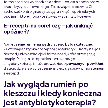
formalności bez wychodzenia z domu, co jest nieocenione w
czasie kryzysu zdrowotnego. To rozwiązanie pozwala Ci
zachować kontrolę nad sytuacją i uniknąć niepotrzebnych
opóźnień, które mogą kosztować więcej niż tylko nerwy.
E-recepta na boreliozę – jak uniknąć
opóźnień?
Aby
leczenie rumienia wędrującego było skuteczne
,
kluczowa jest szybka dostępność antybiotyku. Korzystając z
Nexmed, unikniesz kolejek i formalności, które przeciągają
terapię. Pamiętaj, że opóźnienie w rozpoczęciu
antybiotykoterapii może prowadzić do
poważnych powikłań
,
dlatego działaj z wyprzedzeniem i ciesz się sprawnym systemem
e-recept!
Jak wygląda rumień po
kleszczu i kiedy konieczna
jest antybiotykoterapia?