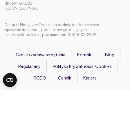
NIP: 6941573725
REGON: 526779068
Centrum Medyczne Online jest podmiotem leczniczym
wpisanym do rejestru podmiotów wykonujących
działalność leczniczą pod numerem: 000000272609.
Często zadawane pytania
Kontakt
Blog
Regulaminy
Polityka Prywatności i Cookies
RODO
Cennik
Kariera