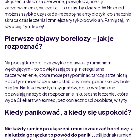
ukąszeniu kleszcza czerwone, powiększające się
zaczerwienienie, nie czekaj – to czas, by działać. W Nexmed
możesz szybko uzyskać e-receptę na antybiotyk, co znacznie
skraca czas leczenia i zmniejsza ryzyko powikłań. Pamiętaj, im
szybciej, tym lepiej!
Pierwsze objawy boreliozy – jak je
rozpoznać?
Na początku borelioza zwykle objawia się rumieniem
wędrującym – to powiększające się, nieregularne
zaczerwienienie, które może przypominać tarczę strzelniczą.
Poza tym możesz czuć się osłabiony, mieć gorączkę czy bóle
mięśni. Nie lekceważ tych sygnałów, bo to właśnie one
pozwalają na szybkie rozpoznanie i skuteczne leczenie, które
wyda Ci lekarz w Nexmed, bez konieczności osobistej wizyty.
Kiedy panikować, a kiedy się uspokoić?
Nie każdy rumień po ukąszeniu musi oznaczać boreliozę
, a
nie każda gorączka to powód do paniki.
Jeśli jednak rumień