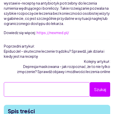
wystawi e-receptę na antybiotyk potrzebny do leczenia
rumienia wędrującego i boreliozy. Takie rozwiązanie pozwala na
szybkie rozpoczęcie leczenia bez konieczności osobistej wizyty
w gabinecie, co jest szczególnie przydatne w sytuacji nagłej lub
ograniczonego dostępu do lekarza.
Dowiedz się więcej:
https://nexmed.pl/
Poprzedni artykuł:
Epiduo żel – skuteczne leczenie trądziku? Sprawdź, jak działa i
kiedy jest na receptę
Kolejny artykuł:
Depresja maskowana – jak rozpoznać, że to nie tylko
zmęczenie? Sprawdź objawy i możliwości leczenia online
Spis treści