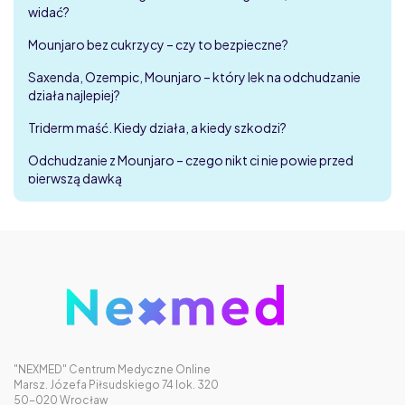
widać?
Mounjaro bez cukrzycy – czy to bezpieczne?
Saxenda, Ozempic, Mounjaro – który lek na odchudzanie
działa najlepiej?
Triderm maść. Kiedy działa, a kiedy szkodzi?
Odchudzanie z Mounjaro – czego nikt ci nie powie przed
pierwszą dawką
"NEXMED" Centrum Medyczne Online
Marsz. Józefa Piłsudskiego 74 lok. 320
50-020 Wrocław