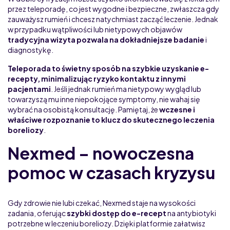
przez teleporadę, co jest wygodne i bezpieczne, zwłaszcza gdy
zauważysz rumień i chcesz natychmiast zacząć leczenie. Jednak
w przypadku wątpliwości lub nietypowych objawów
tradycyjna wizyta pozwala na dokładniejsze badanie
i
diagnostykę.
Teleporada to świetny sposób na szybkie uzyskanie e-
recepty, minimalizując ryzyko kontaktu z innymi
pacjentami
. Jeśli jednak rumień ma nietypowy wygląd lub
towarzyszą mu inne niepokojące symptomy, nie wahaj się
wybrać na osobistą konsultację. Pamiętaj, że
wczesne i
właściwe rozpoznanie to klucz do skutecznego leczenia
boreliozy
.
Nexmed – nowoczesna
pomoc w czasach kryzysu
Gdy zdrowie nie lubi czekać, Nexmed staje na wysokości
zadania, oferując
szybki dostęp do e-recept
na antybiotyki
potrzebne w leczeniu boreliozy. Dzięki platformie załatwisz