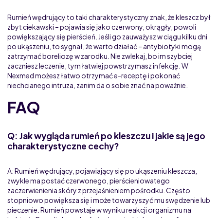
Rumień wędrujący to taki charakterystyczny znak, że kleszcz był
zbyt ciekawski – pojawia się jako czerwony, okrągły, powoli
powiększający się pierścień. Jeśli go zauważysz w ciągu kilku dni
po ukąszeniu, to sygnał, że warto działać – antybiotyki mogą
zatrzymać boreliozę w zarodku. Nie zwlekaj, bo im szybciej
zaczniesz leczenie, tym łatwiej powstrzymasz infekcję. W
Nexmed możesz łatwo otrzymać e-receptę i pokonać
niechcianego intruza, zanim da o sobie znać na poważnie.
FAQ
Q: Jak wygląda rumień po kleszczu i jakie są jego
charakterystyczne cechy?
A: Rumień wędrujący, pojawiający się po ukąszeniu kleszcza,
zwykle ma postać czerwonego, pierścieniowatego
zaczerwienienia skóry z przejaśnieniem pośrodku. Często
stopniowo powiększa się i może towarzyszyć mu swędzenie lub
pieczenie. Rumień powstaje w wyniku reakcji organizmu na