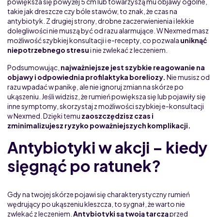
powiększa się powyżej 5 cm lub towarzyszą mu objawy ogólne,
takie jak dreszcze czy bóle stawów, to znak, że czas na
antybiotyk. Z drugiej strony, drobne zaczerwienienia i lekkie
dolegliwości nie muszą być od razu alarmujące. W Nexmed masz
możliwość szybkiej konsultacji i e-recepty, co pozwala
uniknąć
niepotrzebnego stresu
i nie zwlekać z leczeniem.
Podsumowując,
najważniejsze jest szybkie reagowanie na
objawy i odpowiednia profilaktyka boreliozy.
Nie musisz od
razu wpadać w panikę, ale nie ignoruj zmian na skórze po
ukąszeniu. Jeśli widzisz, że rumień powiększa się lub pojawiły się
inne symptomy, skorzystaj z możliwości szybkiej e-konsultacji
w Nexmed. Dzięki temu
zaoszczędzisz czas i
zminimalizujesz ryzyko poważniejszych komplikacji.
Antybiotyki w akcji – kiedy
sięgnąć po ratunek?
Gdy na twojej skórze pojawi się charakterystyczny rumień
wędrujący po ukąszeniu kleszcza, to sygnał, że warto nie
zwlekać z leczeniem.
Antybiotyki są twoją tarczą
przed