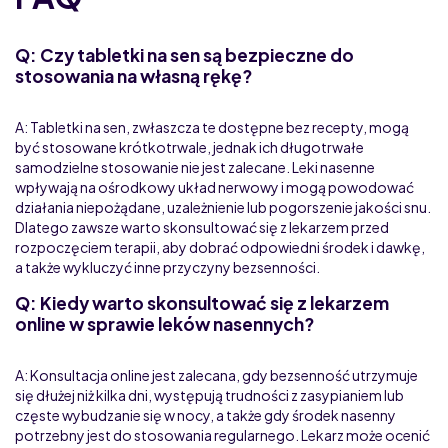
Q: Czy tabletki na sen są bezpieczne do
stosowania na własną rękę?
A: Tabletki na sen, zwłaszcza te dostępne bez recepty, mogą
być stosowane krótkotrwale, jednak ich długotrwałe
samodzielne stosowanie nie jest zalecane. Leki nasenne
wpływają na ośrodkowy układ nerwowy i mogą powodować
działania niepożądane, uzależnienie lub pogorszenie jakości snu.
Dlatego zawsze warto skonsultować się z lekarzem przed
rozpoczęciem terapii, aby dobrać odpowiedni środek i dawkę,
a także wykluczyć inne przyczyny bezsenności.
Q: Kiedy warto skonsultować się z lekarzem
online w sprawie leków nasennych?
A: Konsultacja online jest zalecana, gdy bezsenność utrzymuje
się dłużej niż kilka dni, występują trudności z zasypianiem lub
częste wybudzanie się w nocy, a także gdy środek nasenny
potrzebny jest do stosowania regularnego. Lekarz może ocenić