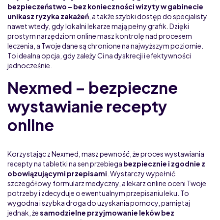
bezpieczeństwo – bez konieczności wizyty w gabinecie
unikasz ryzyka zakażeń
, a także szybki dostęp do specjalisty
nawet wtedy, gdy lokalni lekarze mają pełny grafik. Dzięki
prostym narzędziom online masz kontrolę nad procesem
leczenia, a Twoje dane są chronione na najwyższym poziomie.
To idealna opcja, gdy zależy Ci na dyskrecji i efektywności
jednocześnie.
Nexmed – bezpieczne
wystawianie recepty
online
Korzystając z Nexmed, masz pewność, że proces wystawiania
recepty na tabletki na sen przebiega
bezpiecznie i zgodnie z
obowiązującymi przepisami
. Wystarczy wypełnić
szczegółowy formularz medyczny, a lekarz online oceni Twoje
potrzeby i zdecyduje o ewentualnym przepisaniu leku. To
wygodna i szybka droga do uzyskania pomocy, pamiętaj
jednak, że
samodzielne przyjmowanie leków bez