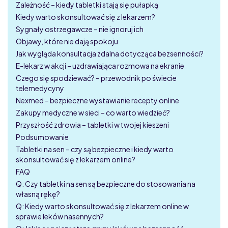
Zależność – kiedy tabletki stają się pułapką
Kiedy warto skonsultować się z lekarzem?
Sygnały ostrzegawcze – nie ignoruj ich
Objawy, które nie dają spokoju
Jak wygląda konsultacja zdalna dotycząca bezsenności?
E-lekarz w akcji – uzdrawiająca rozmowa na ekranie
Czego się spodziewać? – przewodnik po świecie
telemedycyny
Nexmed – bezpieczne wystawianie recepty online
Zakupy medyczne w sieci – co warto wiedzieć?
Przyszłość zdrowia – tabletki w twojej kieszeni
Podsumowanie
Tabletki na sen – czy są bezpieczne i kiedy warto
skonsultować się z lekarzem online?
FAQ
Q: Czy tabletki na sen są bezpieczne do stosowania na
własną rękę?
Q: Kiedy warto skonsultować się z lekarzem online w
sprawie leków nasennych?