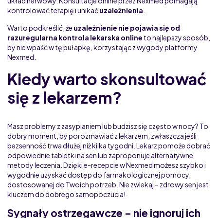
układ nerwowy. Konsultacje online przez Nexmed pomagają
kontrolować terapię i unikać
uzależnienia
.
Warto podkreślić, że
uzależnienie nie pojawia się od
razuregularna kontrola lekarska online
to najlepszy sposób,
by nie wpaść w tę pułapkę, korzystając z wygody platformy
Nexmed.
Kiedy warto skonsultować
się z lekarzem?
Masz problemy z zasypianiem lub budzisz się często w nocy? To
dobry moment, by porozmawiać z lekarzem, zwłaszcza jeśli
bezsenność trwa dłużej niż kilka tygodni. Lekarz pomoże dobrać
odpowiednie tabletki na sen lub zaproponuje alternatywne
metody leczenia. Dzięki e-recepcie w Nexmed możesz szybko i
wygodnie uzyskać dostęp do farmakologicznej pomocy,
dostosowanej do Twoich potrzeb. Nie zwlekaj – zdrowy sen jest
kluczem do dobrego samopoczucia!
Sygnały ostrzegawcze – nie ignoruj ich