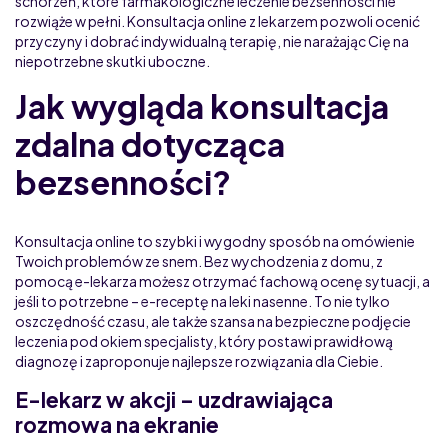
schorzeń, które farmakologiczne leczenie bezsenności nie
rozwiąże w pełni. Konsultacja online z lekarzem pozwoli ocenić
przyczyny i dobrać indywidualną terapię, nie narażając Cię na
niepotrzebne skutki uboczne.
Jak wygląda konsultacja
zdalna dotycząca
bezsenności?
Konsultacja online to szybki i wygodny sposób na omówienie
Twoich problemów ze snem. Bez wychodzenia z domu, z
pomocą e-lekarza możesz otrzymać fachową ocenę sytuacji, a
jeśli to potrzebne – e-receptę na leki nasenne. To nie tylko
oszczędność czasu, ale także szansa na bezpieczne podjęcie
leczenia pod okiem specjalisty, który postawi prawidłową
diagnozę i zaproponuje najlepsze rozwiązania dla Ciebie.
E-lekarz w akcji – uzdrawiająca
rozmowa na ekranie