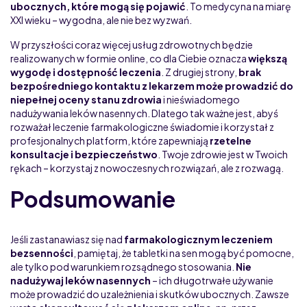
ubocznych, które mogą się pojawić
. To medycyna na miarę
XXI wieku – wygodna, ale nie bez wyzwań.
W przyszłości coraz więcej usług zdrowotnych będzie
realizowanych w formie online, co dla Ciebie oznacza
większą
wygodę i dostępność leczenia
. Z drugiej strony,
brak
bezpośredniego kontaktu z lekarzem może prowadzić do
niepełnej oceny stanu zdrowia
i nieświadomego
nadużywania leków nasennych. Dlatego tak ważne jest, abyś
rozważał leczenie farmakologiczne świadomie i korzystał z
profesjonalnych platform, które zapewniają
rzetelne
konsultacje i bezpieczeństwo
. Twoje zdrowie jest w Twoich
rękach – korzystaj z nowoczesnych rozwiązań, ale z rozwagą.
Podsumowanie
Jeśli zastanawiasz się nad
farmakologicznym leczeniem
bezsenności
, pamiętaj, że tabletki na sen mogą być pomocne,
ale tylko pod warunkiem rozsądnego stosowania.
Nie
nadużywaj leków nasennych
– ich długotrwałe używanie
może prowadzić do uzależnienia i skutków ubocznych. Zawsze