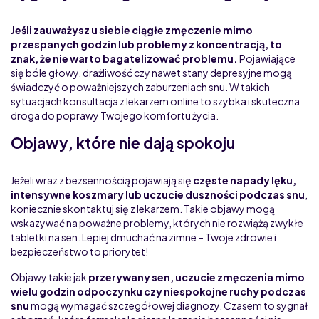
Jeśli zauważysz u siebie ciągłe zmęczenie mimo
przespanych godzin lub problemy z koncentracją, to
znak, że nie warto bagatelizować problemu.
Pojawiające
się bóle głowy, drażliwość czy nawet stany depresyjne mogą
świadczyć o poważniejszych zaburzeniach snu. W takich
sytuacjach konsultacja z lekarzem online to szybka i skuteczna
droga do poprawy Twojego komfortu życia.
Objawy, które nie dają spokoju
Jeżeli wraz z bezsennością pojawiają się
częste napady lęku,
intensywne koszmary lub uczucie duszności podczas snu
,
koniecznie skontaktuj się z lekarzem. Takie objawy mogą
wskazywać na poważne problemy, których nie rozwiążą zwykłe
tabletki na sen. Lepiej dmuchać na zimne – Twoje zdrowie i
bezpieczeństwo to priorytet!
Objawy takie jak
przerywany sen, uczucie zmęczenia mimo
wielu godzin odpoczynku czy niespokojne ruchy podczas
snu
mogą wymagać szczegółowej diagnozy. Czasem to sygnał