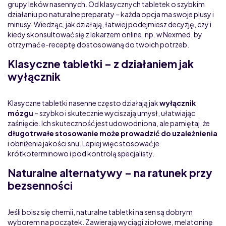
grupy leków nasennych. Od klasycznych tabletek o szybkim
działaniu po naturalne preparaty – każda opcja ma swoje plusy i
minusy. Wiedząc, jak działają, łatwiej podejmiesz decyzję, czy i
kiedy skonsultować się z lekarzem online, np. w Nexmed, by
otrzymać e-receptę dostosowaną do twoich potrzeb.
Klasyczne tabletki – z działaniem jak
wyłącznik
Klasyczne tabletki nasenne często działają jak
wyłącznik
mózgu
– szybko i skutecznie wyciszają umysł, ułatwiając
zaśnięcie. Ich skuteczność jest udowodniona, ale pamiętaj, że
długotrwałe stosowanie może prowadzić do uzależnienia
i obniżenia jakości snu. Lepiej więc stosować je
krótkoterminowo i pod kontrolą specjalisty.
Naturalne alternatywy – na ratunek przy
bezsenności
Jeśli boisz się chemii, naturalne tabletki na sen są dobrym
wyborem na początek. Zawierają wyciągi ziołowe, melatoninę