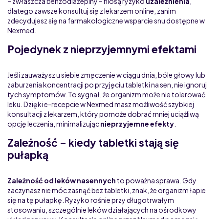
– zwłaszcza benzodiazepiny – niosą ryzyko
uzależnienia
,
dlatego zawsze konsultuj się z lekarzem online, zanim
zdecydujesz się na farmakologiczne wsparcie snu dostępne w
Nexmed.
Pojedynek z nieprzyjemnymi efektami
Jeśli zauważysz u siebie zmęczenie w ciągu dnia, bóle głowy lub
zaburzenia koncentracji po przyjęciu tabletki na sen, nie ignoruj
tych symptomów. To sygnał, że organizm może nie tolerować
leku. Dzięki e-recepcie w Nexmed masz możliwość szybkiej
konsultacji z lekarzem, który pomoże dobrać mniej uciążliwą
opcję leczenia, minimalizując
nieprzyjemne efekty
.
Zależność – kiedy tabletki stają się
pułapką
Zależność od leków nasennych
to poważna sprawa. Gdy
zaczynasz nie móc zasnąć bez tabletki, znak, że organizm łapie
się na tę pułapkę. Ryzyko rośnie przy długotrwałym
stosowaniu, szczególnie leków działających na ośrodkowy