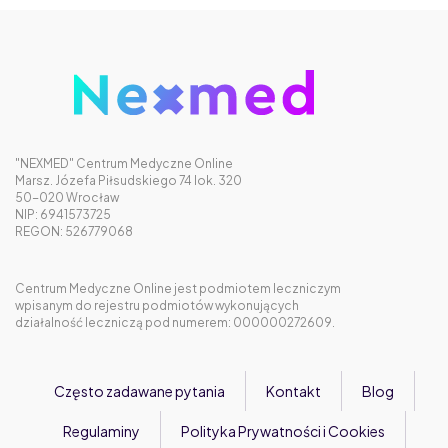
Mounjaro bez cukrzycy – czy to bezpieczne?
Saxenda, Ozempic, Mounjaro – który lek na odchudzanie
działa najlepiej?
Triderm maść. Kiedy działa, a kiedy szkodzi?
Odchudzanie z Mounjaro – czego nikt ci nie powie przed
pierwszą dawką
"NEXMED" Centrum Medyczne Online
Marsz. Józefa Piłsudskiego 74 lok. 320
50-020 Wrocław
NIP: 6941573725