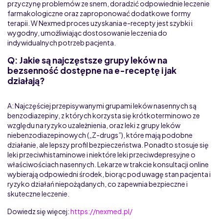
przyczynę problemów ze snem, doradzić odpowiednie leczenie
farmakologiczne oraz zaproponować dodatkowe formy
terapii. W Nexmed proces uzyskania e-recepty jest szybki i
wygodny, umożliwiając dostosowanie leczenia do
indywidualnych potrzeb pacjenta.
Q: Jakie są najczęstsze grupy leków na
bezsenność dostępne na e-receptę i jak
działają?
A: Najczęściej przepisywanymi grupami leków nasennych są
benzodiazepiny, z których korzysta się krótkoterminowo ze
względu na ryzyko uzależnienia, oraz leki z grupy leków
niebenzodiazepinowych („Z-drugs”), które mają podobne
działanie, ale lepszy profil bezpieczeństwa. Ponadto stosuje się
leki przeciwhistaminowe i niektóre leki przeciwdepresyjne o
właściwościach nasennych. Lekarze w trakcie konsultacji online
wybierają odpowiedni środek, biorąc pod uwagę stan pacjenta i
ryzyko działań niepożądanych, co zapewnia bezpieczne i
skuteczne leczenie.
Dowiedz się więcej:
https://nexmed.pl/