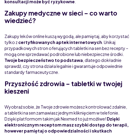
konsultacji może być ryzykowne
.
Zakupy medyczne w sieci – co warto
wiedzieć?
Zakupy leków online kuszą wygodą, ale pamiętaj, aby korzystać
tylko z
certyfikowanych aptek internetowych
. Unikaj
przypadkowych stron oferujących tabletki na sen bez recepty –
mogą one sprzedawać podrobione lub niebezpieczne środki.
Twoje bezpieczeństwo to podstawa
, dlatego dokładnie
sprawdź, czy strona działa legalnie i gwarantuje odpowiednie
standardy farmaceutyczne.
Przyszłość zdrowia – tabletki w twojej
kieszeni
Wyobraź sobie, że Twoje zdrowie możesz kontrolować zdalnie,
a tabletki na sen zamawiasz jednym kliknięciem w telefonie.
Dzięki platformom takim jak Nexmed to już możliwe!
Dzięki
elektronicznym receptom masz szybki dostęp do terapii,
however pamiętaj o odpowiedzialności i skutkach