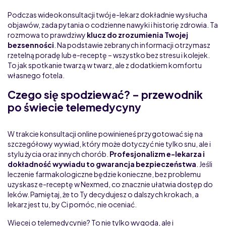
Podczas wideokonsultacji twój e-lekarz dokładnie wysłucha
objawów, zada pytania o codzienne nawyki i historię zdrowia. Ta
rozmowa to prawdziwy
klucz do zrozumienia Twojej
bezsenności
. Na podstawie zebranych informacji otrzymasz
rzetelną poradę lub e-receptę – wszystko bez stresu i kolejek.
To jak spotkanie twarzą w twarz, ale z dodatkiem komfortu
własnego fotela.
Czego się spodziewać? – przewodnik
po świecie telemedycyny
W trakcie konsultacji online powinieneś przygotować się na
szczegółowy wywiad, który może dotyczyć nie tylko snu, ale i
stylu życia oraz innych chorób.
Profesjonalizm e-lekarza i
dokładność wywiadu to gwarancja bezpieczeństwa
. Jeśli
leczenie farmakologiczne będzie konieczne, bez problemu
uzyskasz e-receptę w Nexmed, co znacznie ułatwia dostęp do
leków. Pamiętaj, że to Ty decydujesz o dalszych krokach, a
lekarz jest tu, by Ci pomóc, nie oceniać.
Więcej o telemedycynie? To nie tylko wygoda, ale i