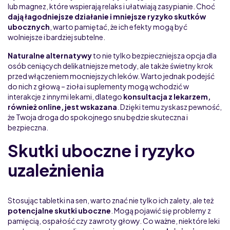
lub magnez, które wspierają relaks i ułatwiają zasypianie. Choć
dają łagodniejsze działanie i mniejsze ryzyko skutków
ubocznych
, warto pamiętać, że ich efekty mogą być
wolniejsze i bardziej subtelne.
Naturalne alternatywy
to nie tylko bezpieczniejsza opcja dla
osób ceniących delikatniejsze metody, ale także świetny krok
przed włączeniem mocniejszych leków. Warto jednak podejść
do nich z głową – zioła i suplementy mogą wchodzić w
interakcje z innymi lekami, dlatego
konsultacja z lekarzem,
również online, jest wskazana
. Dzięki temu zyskasz pewność,
że Twoja droga do spokojnego snu będzie skuteczna i
bezpieczna.
Skutki uboczne i ryzyko
uzależnienia
Stosując tabletki na sen, warto znać nie tylko ich zalety, ale też
potencjalne skutki uboczne
. Mogą pojawić się problemy z
pamięcią, ospałość czy zawroty głowy. Co ważne, niektóre leki