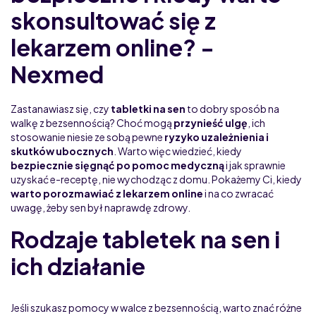
skonsultować się z
lekarzem online? -
Nexmed
Zastanawiasz się, czy
tabletki na sen
to dobry sposób na
walkę z bezsennością? Choć mogą
przynieść ulgę
, ich
stosowanie niesie ze sobą pewne
ryzyko uzależnienia i
skutków ubocznych
. Warto więc wiedzieć, kiedy
bezpiecznie sięgnąć po pomoc medyczną
i jak sprawnie
uzyskać e-receptę, nie wychodząc z domu. Pokażemy Ci, kiedy
warto porozmawiać z lekarzem online
i na co zwracać
uwagę, żeby sen był naprawdę zdrowy.
Rodzaje tabletek na sen i
ich działanie
Jeśli szukasz pomocy w walce z bezsennością, warto znać różne