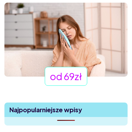
od 69zł
Najpopularniejsze wpisy
Uczucie ciała obcego w oku – dlaczego boli, choć nic nie
widać?