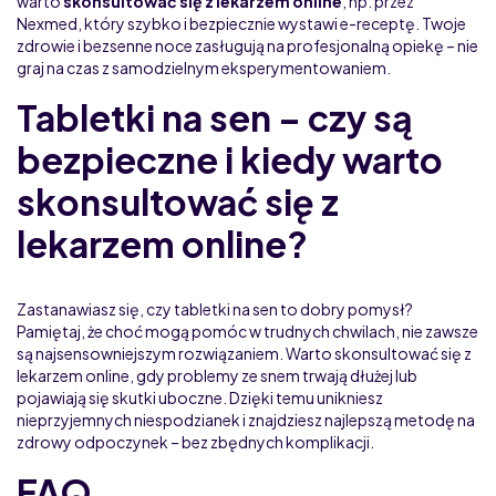
warto
skonsultować się z lekarzem online
, np. przez
Nexmed, który szybko i bezpiecznie wystawi e-receptę. Twoje
zdrowie i bezsenne noce zasługują na profesjonalną opiekę – nie
graj na czas z samodzielnym eksperymentowaniem.
Tabletki na sen – czy są
bezpieczne i kiedy warto
skonsultować się z
lekarzem online?
Zastanawiasz się, czy tabletki na sen to dobry pomysł?
Pamiętaj, że choć mogą pomóc w trudnych chwilach, nie zawsze
są najsensowniejszym rozwiązaniem. Warto skonsultować się z
lekarzem online, gdy problemy ze snem trwają dłużej lub
pojawiają się skutki uboczne. Dzięki temu unikniesz
nieprzyjemnych niespodzianek i znajdziesz najlepszą metodę na
zdrowy odpoczynek – bez zbędnych komplikacji.
FAQ