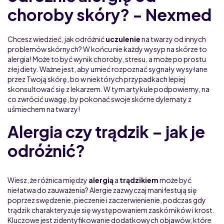
choroby skóry? - Nexmed
Chcesz wiedzieć, jak odróżnić
uczulenie
na twarzy od innych
problemów skórnych? W końcu nie każdy wysyp na skórze to
alergia! Może to być wynik choroby, stresu, a może po prostu
złej diety. Ważne jest, aby umieć rozpoznać sygnały wysyłane
przez Twoją skórę, bo w niektórych przypadkach lepiej
skonsultować się z lekarzem. W tym artykule podpowiemy, na
co zwrócić uwagę, by pokonać swoje skórne dylematy z
uśmiechem na twarzy!
Alergia czy trądzik – jak je
odróżnić?
Wiesz, że różnica między
alergią
a
trądzikiem
może być
niełatwa do zauważenia? Alergie zazwyczaj manifestują się
poprzez swędzenie, pieczenie i zaczerwienienie, podczas gdy
trądzik charakteryzuje się występowaniem zaskórników i krost.
Kluczowe jest zidentyfikowanie dodatkowych objawów, które