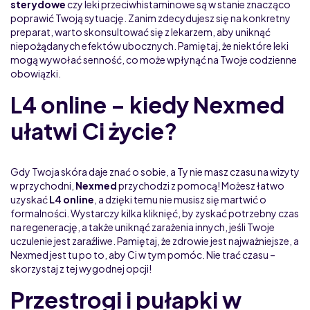
sterydowe
czy leki przeciwhistaminowe są w stanie znacząco
poprawić Twoją sytuację. Zanim zdecydujesz się na konkretny
preparat, warto skonsultować się z lekarzem, aby uniknąć
niepożądanych efektów ubocznych. Pamiętaj, że niektóre leki
mogą wywołać senność, co może wpłynąć na Twoje codzienne
obowiązki.
L4 online – kiedy Nexmed
ułatwi Ci życie?
Gdy Twoja skóra daje znać o sobie, a Ty nie masz czasu na wizyty
w przychodni,
Nexmed
przychodzi z pomocą! Możesz łatwo
uzyskać
L4 online
, a dzięki temu nie musisz się martwić o
formalności. Wystarczy kilka kliknięć, by zyskać potrzebny czas
na regenerację, a także uniknąć zarażenia innych, jeśli Twoje
uczulenie jest zaraźliwe. Pamiętaj, że zdrowie jest najważniejsze, a
Nexmed jest tu po to, aby Ci w tym pomóc. Nie trać czasu –
skorzystaj z tej wygodnej opcji!
Przestrogi i pułapki w