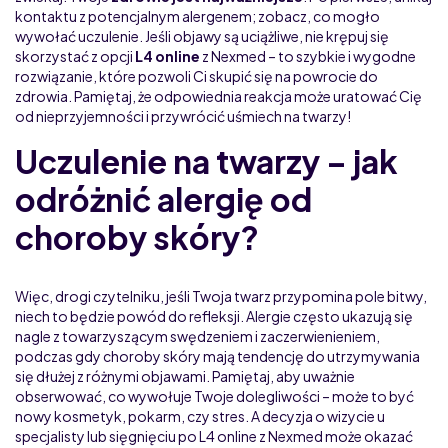
kontaktu z potencjalnym alergenem; zobacz, co mogło
wywołać uczulenie. Jeśli objawy są uciążliwe, nie krępuj się
skorzystać z opcji
L4 online
z Nexmed – to szybkie i wygodne
rozwiązanie, które pozwoli Ci skupić się na powrocie do
zdrowia. Pamiętaj, że odpowiednia reakcja może uratować Cię
od nieprzyjemności i przywrócić uśmiech na twarzy!
Uczulenie na twarzy – jak
odróżnić alergię od
choroby skóry?
Więc, drogi czytelniku, jeśli Twoja twarz przypomina pole bitwy,
niech to będzie powód do refleksji. Alergie często ukazują się
nagle z towarzyszącym swędzeniem i zaczerwienieniem,
podczas gdy choroby skóry mają tendencję do utrzymywania
się dłużej z różnymi objawami. Pamiętaj, aby uważnie
obserwować, co wywołuje Twoje dolegliwości – może to być
nowy kosmetyk, pokarm, czy stres. A decyzja o wizycie u
specjalisty lub sięgnięciu po L4 online z Nexmed może okazać