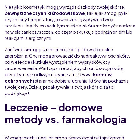
Nie tylko kosmetyki mogą wyrządzić szkody twojej skórze.
Zewnętrzne czynniki środowiskowe
, takie jak smog, pyłki
czy zmiany temperatury, również mają wpływ na twoje
uczulenia. Jeśli żyjesz w dużym mieście, skóra może być narażona
na wiele zanieczyszczeń, co często skutkuje podrażnieniem lub
reakcjami alergicznymi.
Zarówno
smog
, jak i zmienność pogodowa to realne
zagrożenia. One mogą prowadzić do nadreaktywności skóry,
co w efekcie skutkuje wystąpieniem wyprysków czy
zaczerwienienia. Warto pamietać, aby chronić swoją skórę
przed tymi szkodliwymi czynnikami. Używaj
kremów
ochronnych
i starannie dobieraj ubrania, które nie podrażnią
twojej cery. Działaj proaktywnie, a twoja skóra ci za to
podziękuje!
Leczenie – domowe
metody vs. farmakologia
W zmaganiach z uczuleniem na twarzy często stajesz przed