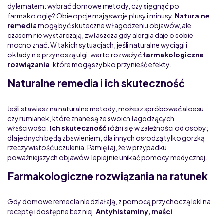
dylematem: wybrać domowe metody, czy sięgnąć po
farmakologię? Obie opcje mają swoje plusy i minusy.
Naturalne
remedia
mogą być skuteczne w łagodzeniu objawów, ale
czasem nie wystarczają, zwłaszcza gdy alergia daje o sobie
mocno znać. W takich sytuacjach, jeśli naturalne wyciągi i
okłady nie przynoszą ulgi, warto rozważyć
farmakologiczne
rozwiązania
, które mogą szybko przynieść efekty.
Naturalne remedia i ich skuteczność
Jeśli stawiasz na naturalne metody, możesz spróbować aloesu
czy rumianek, które znane są ze swoich łagodzących
właściwości.
Ich skuteczność
różni się w zależności od osoby;
dla jednych będą zbawieniem, dla innych osłodzą tylko gorzką
rzeczywistość uczulenia. Pamiętaj, że w przypadku
poważniejszych objawów, lepiej nie unikać pomocy medycznej.
Farmakologiczne rozwiązania na ratunek
Gdy domowe remedia nie działają, z pomocą przychodzą leki na
receptę i dostępne bez niej.
Antyhistaminy, maści