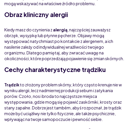
mogą wskazywać na właściwe źródło problemu.
Obraz kliniczny alergii
Kiedy masz do czynienia z
alergią
, najczęściej zauważysz
obrzęk, wysypkę lub płynne pęcherze. Objawy mogą
występować natychmiast po kontakcie z alergenem, a ich
nasilenie zależy od indywidualnej wrażliwości twojego
organizmu. Dlatego pamiętaj, aby zwracać uwagę na
okoliczności, które poprzedzają pojawienie się zmian skórnych.
Cechy charakterystyczne trądziku
Trądzik
to złożony problem skórny, który często krenuje nie w
wyniku alergii, lecz nadmiernej produkcji sebum i zatykania
porów. Czoło, nos i broda to najczęstsze miejsca
występowania, gdzie mogą się pojawić zaskórniki, krosty oraz
stany zapalne. Dobrze jest também, abyś rozpoznał, że trądzik
może być uciążliwy nie tylko fizycznie, ale także psychicznie,
wpływając na twoje samopoczucie i pewność siebie.