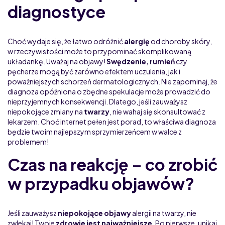
diagnostyce
Choć wydaje się, że łatwo odróżnić
alergię
od choroby skóry,
w rzeczywistości może to przypominać skomplikowaną
układankę. Uważaj na objawy!
Swędzenie, rumień
czy
pęcherze mogą być zarówno efektem uczulenia, jak i
poważniejszych schorzeń dermatologicznych. Nie zapominaj, że
diagnoza opóźniona o zbędne spekulacje może prowadzić do
nieprzyjemnych konsekwencji. Dlatego, jeśli zauważysz
niepokojące zmiany na
twarzy
, nie wahaj się skonsultować z
lekarzem. Choć internet pełen jest porad, to właściwa diagnoza
będzie twoim najlepszym sprzymierzeńcem w walce z
problemem!
Czas na reakcję – co zrobić
w przypadku objawów?
Jeśli zauważysz
niepokojące objawy
alergii na twarzy, nie
zwlekaj! Twoje
zdrowie jest najważniejsze
. Po pierwsze, unikaj