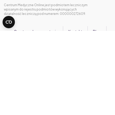
Centrum Medyczne Online jest podmiotem leczniczym
wpisanym do rejestru podmiotów wykonujących
działalność leczniczą pod numerem: 000000272609.
Często zadawane pytania
Kontakt
Blog
Regulaminy
Polityka Prywatności i Cookies
RODO
Cennik
Kariera