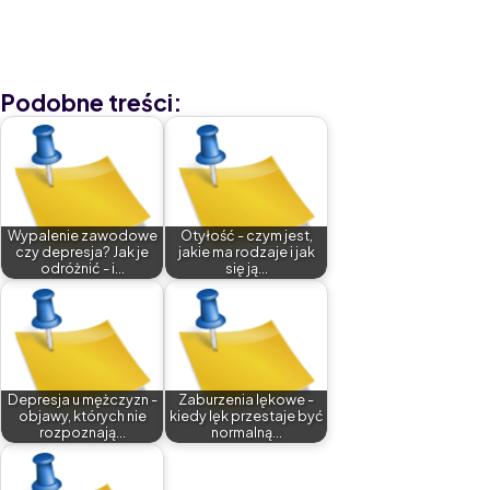
odpowiednio dobranej psychoterapii oraz - w razie
potrzeby - leczenia farmakologicznego. Wielu pacjentów
doświadcza znaczącej poprawy jakości życia dzięki
właściwej terapii.
Podobne treści:
Wypalenie zawodowe
Otyłość - czym jest,
czy depresja? Jak je
jakie ma rodzaje i jak
odróżnić - i…
się ją…
Depresja u mężczyzn -
Zaburzenia lękowe -
objawy, których nie
kiedy lęk przestaje być
rozpoznają…
normalną…