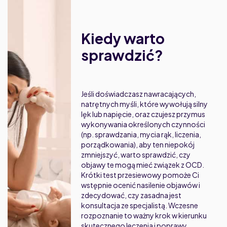
Kiedy warto
sprawdzić?
Jeśli doświadczasz nawracających,
natrętnych myśli, które wywołują silny
lęk lub napięcie, oraz czujesz przymus
wykonywania określonych czynności
(np. sprawdzania, mycia rąk, liczenia,
porządkowania), aby ten niepokój
zmniejszyć, warto sprawdzić, czy
objawy te mogą mieć związek z OCD.
Krótki test przesiewowy pomoże Ci
wstępnie ocenić nasilenie objawów i
zdecydować, czy zasadna jest
konsultacja ze specjalistą. Wczesne
rozpoznanie to ważny krok w kierunku
skutecznego leczenia i poprawy