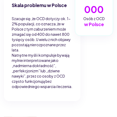
Skala problemu w Polsce
000
Szacuje się, że OCD dotyczy ok. 1-
Osób z OCD
2% populacji, co oznacza, że w
w Polsce
Polsce z tym zaburzeniem może
zmagać się od 400 do nawet 800
tysięcy osób. U wielu z nich objawy
pozostają nierozpoznane przez
lata.
Natrętne myśli i kompulsje bywają
mylnie interpretowane jako
„nadmierna dokładność”,
„perfekcjonizm” lub „dziwne
nawyki”, przez co osoby z OCD
często funkcjonują bez
odpowiedniego wsparcia i leczenia.