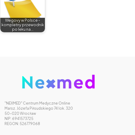
Wegovy w Polsce -
kompletny przewodnik
po leku na…
"NEXMED" Centrum Medyczne Online
Marsz. Józefa Piłsudskiego 74 lok. 320
50-020 Wrocław
NIP: 6941573725
REGON: 526779068