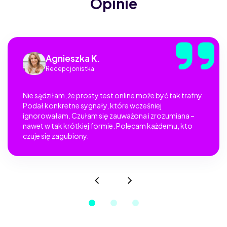
Opinie
Agnieszka K.
Recepcjonistka
Nie sądziłam, że prosty test online może być tak trafny.
Podał konkretne sygnały, które wcześniej
ignorowałam. Czułam się zauważona i zrozumiana –
nawet w tak krótkiej formie. Polecam każdemu, kto
czuje się zagubiony.