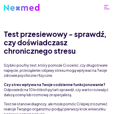
Test przesiewowy - sprawdź,
czy doświadczasz
chronicznego stresu
Szybki i poufny test, który pomoże Ci ocenić, czy długotrwałe
napięcie, przeciążenie i objawy stresu mogą wpływać na Twoje
zdrowie psychiczne i fizyczne.
Czy stres wpływa na Twoje codzienne funkcjonowanie?
Odpowiedz na 10 krótkich pytań i sprawdź, czy warto rozważyć
dalszą ocenę lub rozmowę ze specjalistą.
Test nie stanowi diagnozy, ale może pomóc Ci lepiej zrozumieć
reakcje Twojego organizmu i podjąć pierwszy krok w kierunku
poprawy samopoczucia.