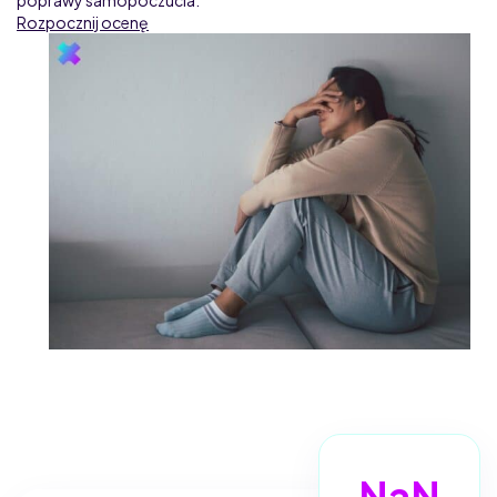
Rozpocznij ocenę
NaN