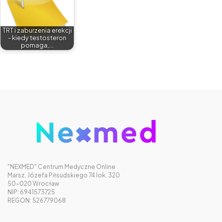
TRT i zaburzenia erekcji
- kiedy testosteron
pomaga,…
"NEXMED" Centrum Medyczne Online
Marsz. Józefa Piłsudskiego 74 lok. 320
50-020 Wrocław
NIP: 6941573725
REGON: 526779068