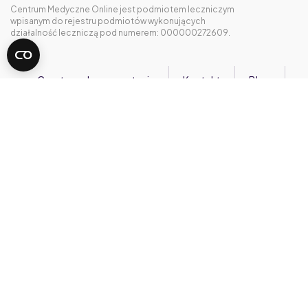
Centrum Medyczne Online jest podmiotem leczniczym
wpisanym do rejestru podmiotów wykonujących
działalność leczniczą pod numerem: 000000272609.
Często zadawane pytania
Kontakt
Blog
Regulaminy
Polityka Prywatności i Cookies
RODO
Cennik
Kariera
Designed by
RECT. Studio