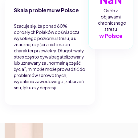
Skala problemu w Polsce
Osób z
objawami
chronicznego
Szacuje się, że ponad 60%
stresu
dorosłych Polaków doświadcza
w Polsce
wysokiego poziomu stresu, a u
znacznej części z nich ma on
charakter przewlekły. Długotrwały
stres często bywa bagatelizowany
lub uznawany za „normalną część
życia”, mimo że może prowadzić do
problemów zdrowotnych,
wypalenia zawodowego, zaburzeń
snu, lęku czy depresji.