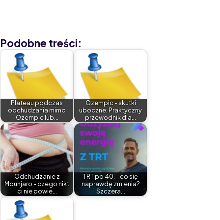
wsparcie specjalistyczne - możliwe jest znaczące obniżenie
poziomu stresu i poprawa samopoczucia.
Podobne treści:
Plateau podczas
Ozempic - skutki
odchudzania mimo
uboczne. Praktyczny
Ozempic lub…
przewodnik dla…
Odchudzanie z
TRT po 40. - co się
Mounjaro - czego nikt
naprawdę zmienia?
ci nie powie…
Szczera…