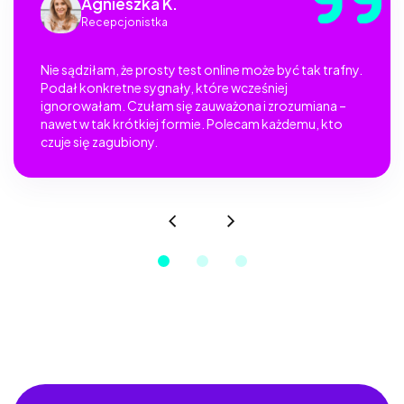
Agnieszka K.
Recepcjonistka
Nie sądziłam, że prosty test online może być tak trafny.
Podał konkretne sygnały, które wcześniej
ignorowałam. Czułam się zauważona i zrozumiana –
nawet w tak krótkiej formie. Polecam każdemu, kto
czuje się zagubiony.