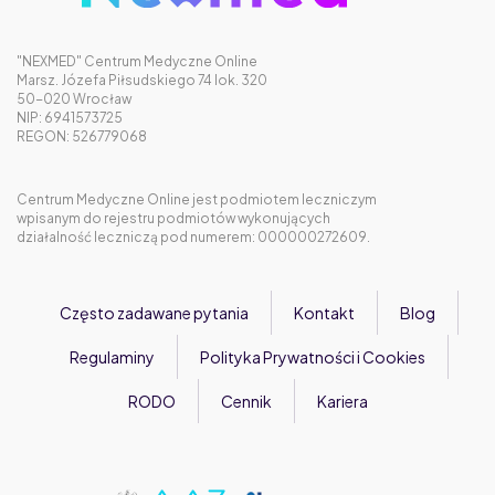
"NEXMED" Centrum Medyczne Online
Marsz. Józefa Piłsudskiego 74 lok. 320
50-020 Wrocław
NIP: 6941573725
REGON: 526779068
Centrum Medyczne Online jest podmiotem leczniczym
wpisanym do rejestru podmiotów wykonujących
działalność leczniczą pod numerem: 000000272609.
Często zadawane pytania
Kontakt
Blog
Regulaminy
Polityka Prywatności i Cookies
RODO
Cennik
Kariera