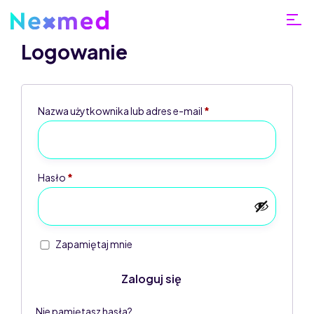
Logowanie
Nazwa użytkownika lub adres e-mail
*
Home
Moje
Hasło
*
konto
Zapamiętaj mnie
Zaloguj się
Nie pamiętasz hasła?