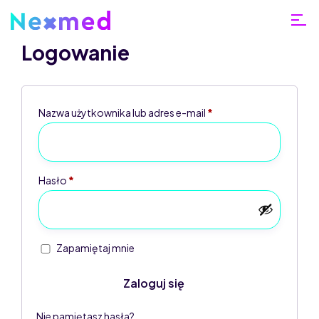
Logowanie
Nazwa użytkownika lub adres e-mail
*
Home
Moje
Hasło
*
konto
Zapamiętaj mnie
Zaloguj się
Nie pamiętasz hasła?