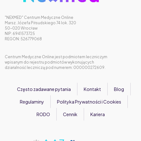
"NEXMED" Centrum Medyczne Online
Marsz. Józefa Piłsudskiego 74 lok. 320
50-020 Wrocław
NIP: 6941573725
REGON: 526779068
Centrum Medyczne Online jest podmiotem leczniczym
wpisanym do rejestru podmiotów wykonujących
działalność leczniczą pod numerem: 000000272609.
Często zadawane pytania
Kontakt
Blog
Regulaminy
Polityka Prywatności i Cookies
RODO
Cennik
Kariera