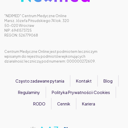
"NEXMED" Centrum Medyczne Online
Marsz. Józefa Piłsudskiego 74 lok. 320
50-020 Wrocław
NIP: 6941573725
REGON: 526779068
Centrum Medyczne Online jest podmiotem leczniczym
wpisanym do rejestru podmiotów wykonujących
działalność leczniczą pod numerem: 000000272609.
Często zadawane pytania
Kontakt
Blog
Regulaminy
Polityka Prywatności i Cookies
RODO
Cennik
Kariera