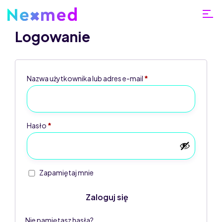
Logowanie
Nazwa użytkownika lub adres e-mail
*
Home
Moje
Hasło
*
konto
Zapamiętaj mnie
Zaloguj się
Nie pamiętasz hasła?