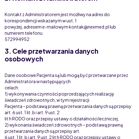
Kontakt z Administratorem jest możliwy na adres do
korespondencji wskazanym w ust. 1
powyżej, adresem e-mailowym kontak@nexmed.pl lub
numerem telefonu
572994952
3. Cele przetwarzania danych
osobowych
Dane osobowe Pacjenta są lub mogą być przetwarzane przez
Administratora w następujących
celach:
1) wykonywania czynności poprzedzających realizację
świadczeń zdrowotnych, w tym rejestracji
Pacjenta – podstawą prawną przetwarzania danych są przepisy
art. 6 ust. 1 lit. b i art. 9 ust. 2
lit h RODO oraz przepisy ustawy o działalności leczniczej,
2) wykonania świadczeń zdrowotnych – podstawą prawną
przetwarzania danych są przepisy art.
6 ust. 1 lit. b i art. 9 ust. 2 lit h RODO oraz przepisy ustawy o