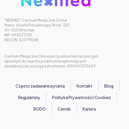
"NEXMED" Centrum Medyczne Online
Marsz. Józefa Piłsudskiego 74 lok. 320
50-020 Wrocław
NIP: 6941573725
REGON: 526779068
Centrum Medyczne Online jest podmiotem leczniczym
wpisanym do rejestru podmiotów wykonujących
działalność leczniczą pod numerem: 000000272609.
Często zadawane pytania
Kontakt
Blog
Regulaminy
Polityka Prywatności i Cookies
RODO
Cennik
Kariera