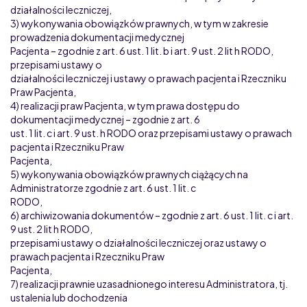
działalności leczniczej,
3) wykonywania obowiązków prawnych, w tym w zakresie
prowadzenia dokumentacji medycznej
Pacjenta – zgodnie z art. 6 ust. 1 lit. b i art. 9 ust. 2 lit h RODO,
przepisami ustawy o
działalności leczniczej i ustawy o prawach pacjenta i Rzeczniku
Praw Pacjenta,
4) realizacji praw Pacjenta, w tym prawa dostępu do
dokumentacji medycznej – zgodnie z art. 6
ust. 1 lit. c i art. 9 ust. h RODO oraz przepisami ustawy o prawach
pacjenta i Rzeczniku Praw
Pacjenta,
5) wykonywania obowiązków prawnych ciążących na
Administratorze zgodnie z art. 6 ust. 1 lit. c
RODO,
6) archiwizowania dokumentów – zgodnie z art. 6 ust. 1 lit. c i art.
9 ust. 2 lit h RODO,
przepisami ustawy o działalności leczniczej oraz ustawy o
prawach pacjenta i Rzeczniku Praw
Pacjenta,
7) realizacji prawnie uzasadnionego interesu Administratora, tj.
ustalenia lub dochodzenia