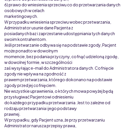
6) prawo do wniesienia sprzeciwu co do przetwarzania danych
osobowych w celach
marketingowych.
W przypadku wniesienia sprzeciwu wobec przetwarzania,
Administrator usunie dane Pacjenta z
posiadanych baz i zaprzestanie udostępniania tych danych
swoim kontrahentom.
Jeśli przetwarzanie odbywa się na podstawie zgody, Pacjent
może ponadto w dowolnym
momencie, bez podania przyczyny, cofnąć udzieloną zgodę,
w dowolnej formie, w szczególności
zaś wysyłając e-mail do Administratora danych. Cofnięcie
zgody nie wpływa na zgodność z
prawem przetwarzania, którego dokonano na podstawie
zgody przed jej cofnięciem.
Nie wszystkie uprawnienia, o których mowa powyżej będą
przysługiwać Pacjentowi odniesieniu
do każdego przypadku przetwarzania. Jest to zależne od
rodzaju przetwarzania i jego podstawy
prawnej.
W przypadku, gdy Pacjent uzna, że przy przetwarzaniu
Administrator narusza przepisy prawa,