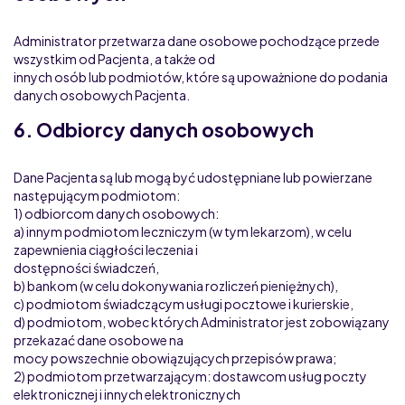
Administrator przetwarza dane osobowe pochodzące przede
wszystkim od Pacjenta, a także od
innych osób lub podmiotów, które są upoważnione do podania
danych osobowych Pacjenta.
6. Odbiorcy danych osobowych
Dane Pacjenta są lub mogą być udostępniane lub powierzane
następującym podmiotom:
1) odbiorcom danych osobowych:
a) innym podmiotom leczniczym (w tym lekarzom), w celu
zapewnienia ciągłości leczenia i
dostępności świadczeń,
b) bankom (w celu dokonywania rozliczeń pieniężnych),
c) podmiotom świadczącym usługi pocztowe i kurierskie,
d) podmiotom, wobec których Administrator jest zobowiązany
przekazać dane osobowe na
mocy powszechnie obowiązujących przepisów prawa;
2) podmiotom przetwarzającym: dostawcom usług poczty
elektronicznej i innych elektronicznych