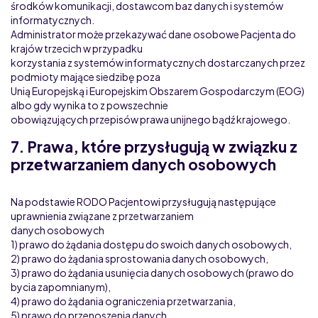
środków komunikacji, dostawcom baz danych i systemów
informatycznych.
Administrator może przekazywać dane osobowe Pacjenta do
krajów trzecich w przypadku
korzystania z systemów informatycznych dostarczanych przez
podmioty mające siedzibę poza
Unią Europejską i Europejskim Obszarem Gospodarczym (EOG)
albo gdy wynika to z powszechnie
obowiązujących przepisów prawa unijnego bądź krajowego.
7. Prawa, które przysługują w związku z
przetwarzaniem danych osobowych
Na podstawie RODO Pacjentowi przysługują następujące
uprawnienia związane z przetwarzaniem
danych osobowych
1) prawo do żądania dostępu do swoich danych osobowych,
2) prawo do żądania sprostowania danych osobowych,
3) prawo do żądania usunięcia danych osobowych (prawo do
bycia zapomnianym),
4) prawo do żądania ograniczenia przetwarzania,
5) prawo do przenoszenia danych,