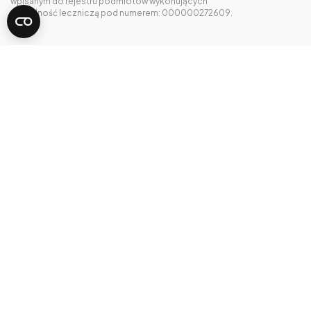
wpisanym do rejestru podmiotów wykonujących
działalność leczniczą pod numerem: 000000272609.
Często zadawane pytania
Kontakt
Blog
Regulaminy
Polityka Prywatności i Cookies
RODO
Cennik
Kariera
Designed by
RECT. Studio