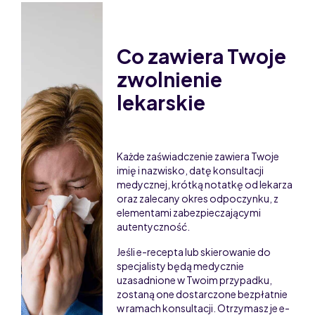
Co zawiera Twoje
zwolnienie
lekarskie
Każde zaświadczenie zawiera Twoje
imię i nazwisko, datę konsultacji
medycznej, krótką notatkę od lekarza
oraz zalecany okres odpoczynku, z
elementami zabezpieczającymi
autentyczność.
Jeśli e-recepta lub skierowanie do
specjalisty będą medycznie
uzasadnione w Twoim przypadku,
zostaną one dostarczone bezpłatnie
w ramach konsultacji. Otrzymasz je e-