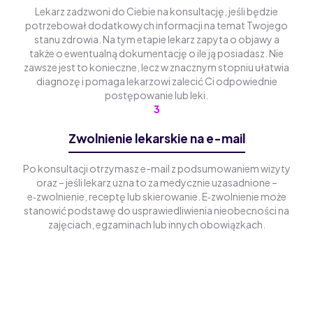
Lekarz zadzwoni do Ciebie na konsultację, jeśli będzie
potrzebował dodatkowych informacji na temat Twojego
stanu zdrowia. Na tym etapie lekarz zapyta o objawy a
także o ewentualną dokumentację o ile ją posiadasz. Nie
zawsze jest to konieczne, lecz w znacznym stopniu ułatwia
diagnozę i pomaga lekarzowi zalecić Ci odpowiednie
postępowanie lub leki.
3
Zwolnienie lekarskie na e-mail
Po konsultacji otrzymasz e-mail z podsumowaniem wizyty
oraz – jeśli lekarz uzna to za medycznie uzasadnione –
e‑zwolnienie, receptę lub skierowanie. E‑zwolnienie może
stanowić podstawę do usprawiedliwienia nieobecności na
zajęciach, egzaminach lub innych obowiązkach.