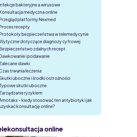
Infekcje bakteryjne a wirusowe
Konsultacja medyczna online
Przegląd platformy Nexmed
Proces recepty
Protokoły bezpieczeństwa w telemedycynie
Wytyczne dotyczące diagnozy cyfrowej
Bezpieczeństwo zdalnych recept
Dawkowanie i podawanie
Zalecane dawki
Czas trwania leczenia
Skutki uboczne i środki ostrożności
Typowe skutki uboczne
Zarządzanie ryzykiem
Amotaks – kiedy stosować ten antybiotyk i jak
uzyskać konsultację online?
elekonsultacja online