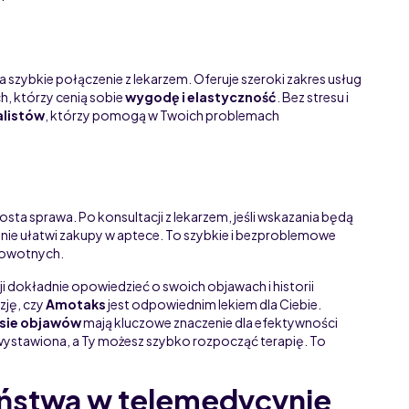
szybkie połączenie z lekarzem. Oferuje szeroki zakres usług
h, którzy cenią sobie
wygodę i elastyczność
. Bez stresu i
alistów
, którzy pomogą w Twoich problemach
ta sprawa. Po konsultacji z lekarzem, jeśli wskazania będą
znie ułatwi zakupy w aptece. To szybkie i bezproblemowe
rowotnych.
i dokładnie opowiedzieć o swoich objawach i historii
zję, czy
Amotaks
jest odpowiednim lekiem dla Ciebie.
isie objawów
mają kluczowe znaczenie dla efektywności
 wystawiona, a Ty możesz szybko rozpocząć terapię. To
ństwa w telemedycynie