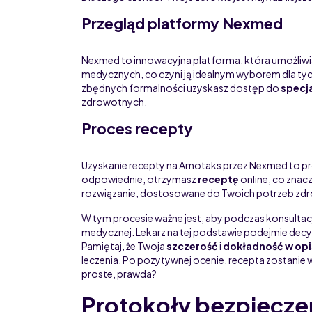
Przegląd platformy Nexmed
Nexmed to innowacyjna platforma, która umożliwia 
medycznych, co czyni ją idealnym wyborem dla tyc
zbędnych formalności uzyskasz dostęp do
specj
zdrowotnych.
Proces recepty
Uzyskanie recepty na Amotaks przez Nexmed to pros
odpowiednie, otrzymasz
receptę
online, co znac
rozwiązanie, dostosowane do Twoich potrzeb zd
W tym procesie ważne jest, aby podczas konsultacj
medycznej. Lekarz na tej podstawie podejmie decy
Pamiętaj, że Twoja
szczerość
i
dokładność w op
leczenia. Po pozytywnej ocenie, recepta zostanie
proste, prawda?
Protokoły bezpiecze