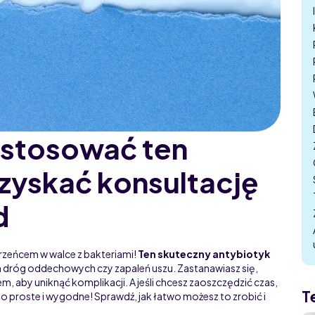
 stosować ten
uzyskać konsultację
d
zeńcem w walce z bakteriami!
Ten skuteczny antybiotyk
ch dróg oddechowych czy zapaleń uszu. Zastanawiasz się,
m, aby uniknąć komplikacji. A jeśli chcesz zaoszczędzić czas,
T
o proste i wygodne! Sprawdź, jak łatwo możesz to zrobić i