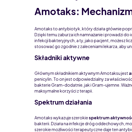
Amotaks: Mechanizm 
Amotaks to antybiotyk, który działa głównie pop
Dzięki temu zaburza ich namnażanie i prowadzi do ic
infekcji bakteryjnych, a ty, jako pacjent, możesz l
stosować go zgodnie z zaleceniami lekarza, aby u
Składniki aktywne
Głównym składnikiem aktywnym Amotaksu jest
a
penicylin. To on jest odpowiedzialny za właściwoś
bakterie Gram-dodatnie, jak i Gram-ujemne. Ważn
maksymalne korzyści z terapii.
Spektrum działania
Amotaks wykazuje szerokie
spektrum aktywnoś
bakterii. Działa na infekcje dróg oddechowych, mo
szerokie możliwości terapeutyczne daje ten antyb