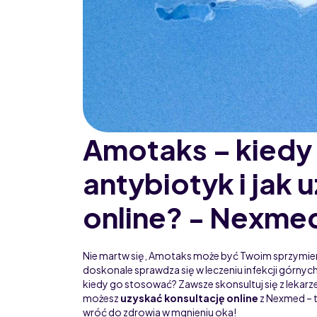
Amotaks – kiedy
antybiotyk i jak 
online? - Nexme
Nie martw się, Amotaks może być Twoim sprzymier
doskonale sprawdza się w leczeniu infekcji górny
kiedy go stosować? Zawsze skonsultuj się z lekarze
możesz
uzyskać konsultację online
z Nexmed – t
wróć do zdrowia w mgnieniu oka!