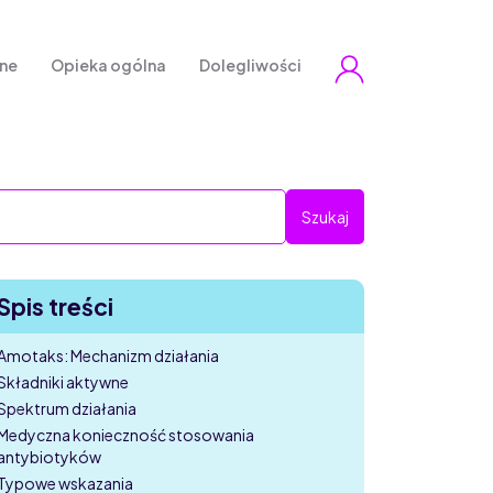
zne
Opieka ogólna
Dolegliwości
Spis treści
Amotaks: Mechanizm działania
Składniki aktywne
Spektrum działania
Medyczna konieczność stosowania
antybiotyków
Typowe wskazania