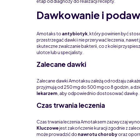
etap od diagnozy do realizacji recepty.
Dawkowanie i podaw
Amotaks to
antybiotyk
, który powinien być sto
przestrzegać dawki i nie przerywać leczenia, nawe
skuteczne zwalczanie bakterii, co z kolei przyspie
ulotce lub u specjalisty.
Zalecane dawki
Zalecane dawki Amotaksu zależą od rodzaju zakażen
przyjmują od 250 mg do 500 mg co 8 godzin, a dzie
lekarzem
, aby odpowiednio dostosować dawkę.
Czas trwania leczenia
Czas trwania leczenia Amotaksem zazwyczaj wynosi 
Kluczowe
jest zakończenie kuracji zgodnie z zalece
może prowadzić do
nawrotu choroby
oraz oporn