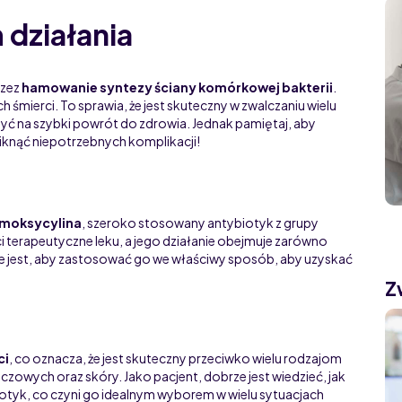
działania
rzez
hamowanie syntezy ściany komórkowej bakterii
.
h śmierci. To sprawia, że jest skuteczny w zwalczaniu wielu
iczyć na szybki powrót do zdrowia. Jednak pamiętaj, aby
niknąć niepotrzebnych komplikacji!
moksycylina
, szeroko stosowany antybiotyk z grupy
ci terapeutyczne leku, a jego działanie obejmuje zarówno
e jest, aby zastosować go we właściwy sposób, aby uzyskać
Z
ci
, co oznacza, że jest skuteczny przeciwko wielu rodzajom
czowych oraz skóry. Jako pacjent, dobrze jest wiedzieć, jak
iotyk, co czyni go idealnym wyborem w wielu sytuacjach