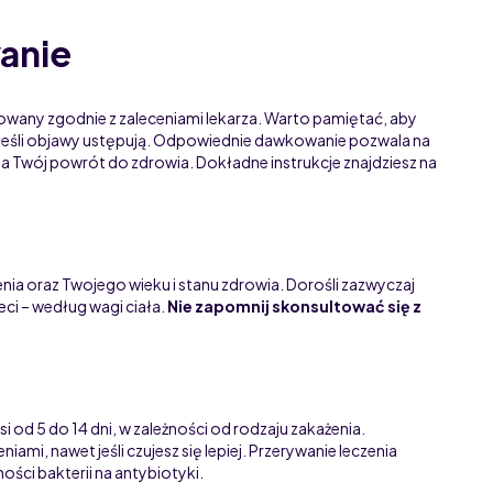
anie
sowany zgodnie z zaleceniami lekarza. Warto pamiętać, aby
t jeśli objawy ustępują. Odpowiednie dawkowanie pozwala na
sza Twój powrót do zdrowia. Dokładne instrukcje znajdziesz na
ia oraz Twojego wieku i stanu zdrowia. Dorośli zazwyczaj
ci – według wagi ciała.
Nie zapomnij skonsultować się z
od 5 do 14 dni, w zależności od rodzaju zakażenia.
niami, nawet jeśli czujesz się lepiej. Przerywanie leczenia
ości bakterii na antybiotyki.