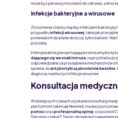
może być pierwszym krokiem do zdrowia, a Amot
Infekcje bakteryjne a wirusowe
Zrozumienie różnicy między infekcjami bakteryjny
przypadku
infekcji wirusowej
, takie jak przezięb
ponieważ ich działanie dotyczy tylko bakterii. War
potrzeby.
Infekcje bakteryjne wymagają leczenia antybiotyka
dającego się we znaki intruza
, na przykład w pr
odpowiedzialne za przeziębienia mechanizmów ch
sprawia, że
antybiotyki są absolutnie bezsilne
.
diagnozę i wykluczyć infekcje wirusowe.
Konsultacja medyczn
W dzisiejszych czasach uzyskanie konsultacji medyc
platformom takim jak Nexmed, możesz porozmawi
pomoc
oraz
profesjonalną opinię
, co pozwoli 
Dlaczego czekać? Twoje zdrowie jest najważniejsze