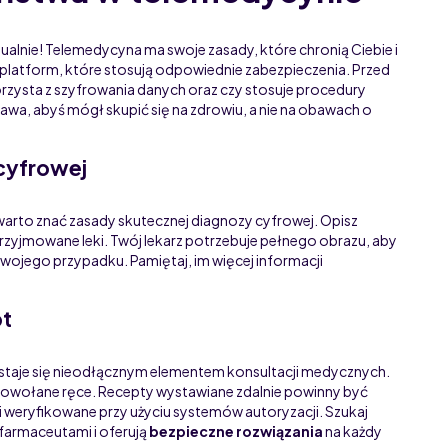
alnie! Telemedycyna ma swoje zasady, które chronią Ciebie i
h platform, które stosują odpowiednie zabezpieczenia. Przed
orzysta z szyfrowania danych oraz czy stosuje procedury
wa, abyś mógł skupić się na zdrowiu, a nie na obawach o
cyfrowej
warto znać zasady skutecznej diagnozy cyfrowej. Opisz
rzyjmowane leki. Twój lekarz potrzebuje pełnego obrazu, aby
ojego przypadku. Pamiętaj, im więcej informacji
pt
staje się nieodłącznym elementem konsultacji medycznych.
epowołane ręce. Recepty wystawiane zdalnie powinny być
weryfikowane przy użyciu systemów autoryzacji. Szukaj
farmaceutami i oferują
bezpieczne rozwiązania
na każdy