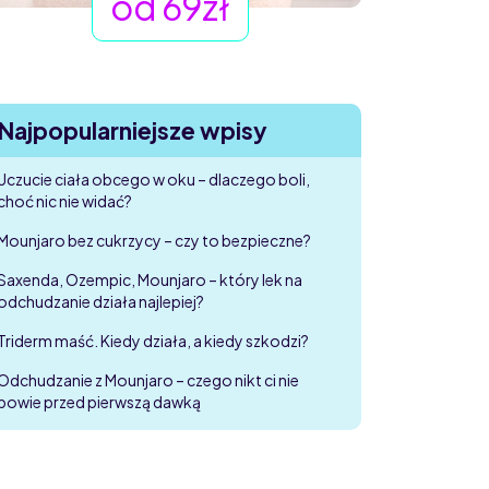
od 69zł
Najpopularniejsze wpisy
Uczucie ciała obcego w oku – dlaczego boli,
choć nic nie widać?
Mounjaro bez cukrzycy – czy to bezpieczne?
Saxenda, Ozempic, Mounjaro – który lek na
odchudzanie działa najlepiej?
Triderm maść. Kiedy działa, a kiedy szkodzi?
Odchudzanie z Mounjaro – czego nikt ci nie
powie przed pierwszą dawką