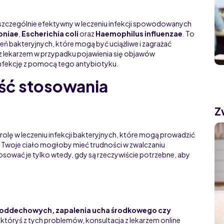
 szczególnie efektywny w leczeniu infekcji spowodowanych
oniae
,
Escherichia coli
oraz
Haemophilus influenzae
. To
żeń bakteryjnych, które mogą być uciążliwe i zagrażać
z lekarzem w przypadku pojawienia się objawów
infekcję z pomocą tego antybiotyku.
ść stosowania
Z
olę w leczeniu infekcji bakteryjnych, które mogą prowadzić
 Twoje ciało mogłoby mieć trudności w zwalczaniu
stosować je tylko wtedy, gdy są rzeczywiście potrzebne, aby
g oddechowych, zapalenia ucha środkowego czy
 z któryś z tych problemów, konsultacja z lekarzem online