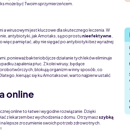
aks może być Twoim sprzymierzeńcem.
mi a wirusowymi jest kluczowe dla skutecznego leczenia. W
ienie, antybiotyki, jak Amotaks, są po prostu
nieefektywne
,
to więc pamiętać, aby nie sięgać po antybiotyki bez wyraźnej
mi, ponieważ bakteriobójcze działanie tych leków eliminuje
zypadku zapalenia płuc. Z kolei wirusy, będące
orobotwórczych, blokują organizm w inny sposób, co
 Dlatego, kierując się ku Amotaksowi, warto najpierw ustalić
a online
znej online to łatwe i wygodne rozwiązanie. Dzięki
ać z lekarzem bez wychodzenia z domu. Otrzymasz
szybką
Ci na lepsze zrozumienie swoich potrzeb zdrowotnych.
!