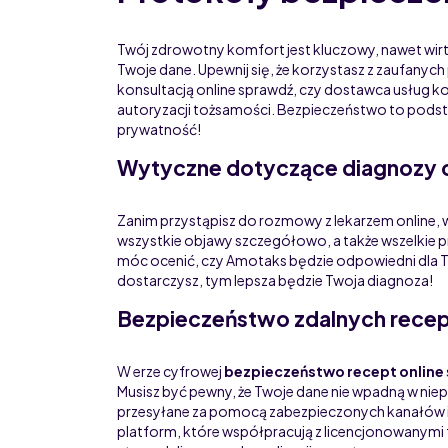
Twój zdrowotny komfort jest kluczowy, nawet wirtu
Twoje dane. Upewnij się, że korzystasz z zaufanyc
konsultacją online sprawdź, czy dostawca usług k
autoryzacji tożsamości. Bezpieczeństwo to podsta
prywatność!
Wytyczne dotyczące diagnozy 
Zanim przystąpisz do rozmowy z lekarzem online, 
wszystkie objawy szczegółowo, a także wszelkie p
móc ocenić, czy Amotaks będzie odpowiedni dla Tw
dostarczysz, tym lepsza będzie Twoja diagnoza!
Bezpieczeństwo zdalnych rece
W erze cyfrowej
bezpieczeństwo recept online
Musisz być pewny, że Twoje dane nie wpadną w ni
przesyłane za pomocą zabezpieczonych kanałów i 
platform, które współpracują z licencjonowanymi 