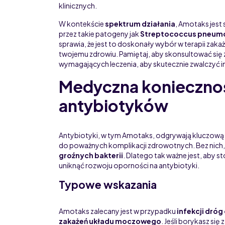
klinicznych.
W kontekście
spektrum działania
, Amotaks jest
przez takie patogeny jak
Streptococcus pneum
sprawia, że jest to doskonały wybór w terapii zaka
twojemu zdrowiu. Pamiętaj, aby skonsultować się 
wymagających leczenia, aby skutecznie zwalczyć 
Medyczna konieczno
antybiotyków
Antybiotyki, w tym Amotaks, odgrywają kluczową r
do poważnych komplikacji zdrowotnych. Bez nich,
groźnych bakterii
. Dlatego tak ważne jest, aby 
uniknąć rozwoju oporności na antybiotyki.
Typowe wskazania
Amotaks zalecany jest w przypadku
infekcji dró
zakażeń układu moczowego
. Jeśli borykasz się