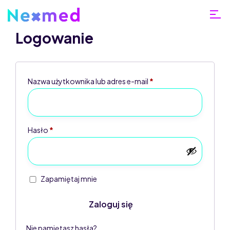
Logowanie
Nazwa użytkownika lub adres e-mail
*
Home
Moje
Hasło
*
konto
Zapamiętaj mnie
Zaloguj się
Nie pamiętasz hasła?