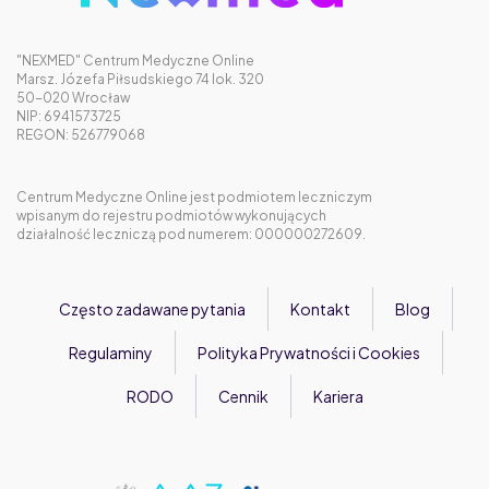
"NEXMED" Centrum Medyczne Online
Marsz. Józefa Piłsudskiego 74 lok. 320
50-020 Wrocław
NIP: 6941573725
REGON: 526779068
Centrum Medyczne Online jest podmiotem leczniczym
wpisanym do rejestru podmiotów wykonujących
działalność leczniczą pod numerem: 000000272609.
Często zadawane pytania
Kontakt
Blog
Regulaminy
Polityka Prywatności i Cookies
RODO
Cennik
Kariera