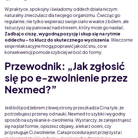
W praktyce, spokojny i świadomy oddech działa niczym
naturalny znieczulacz dla twojego organizmu. Ćwicząc go
regularnie, nie tylko wspierasz swoje ciało w walce z bólem, ale
też uczysz się panować nad stresem, który może go nasilać.
Zadbaj o ciszę, wygodną pozycję i skup się na rytmie
oddechu – to klucz do skutecznego wyciszenia
. Wieczorne
sesje relaksacyjne mogą poprawić jakość snu, co w
konsekwencji pomoże szybciej wrócić do formy.
Przewodnik: „Jak zgłosić
się po e-zwolnienie przez
Nexmed?”
Jeśli ból pod żebrem z lewej strony przeszkadza Ci na tyle, że
potrzebujesz przerwy od nauki, Nexmed to szybki i wygodny
sposób na uzyskanie e-zwolnienia. Wystarczy, że zarejestrujesz
się na platformie, opiszesz objawy, a lekarz oceni, czy
przysługuje Ci zwolnienie. Cała procedura jest przejrzysta i