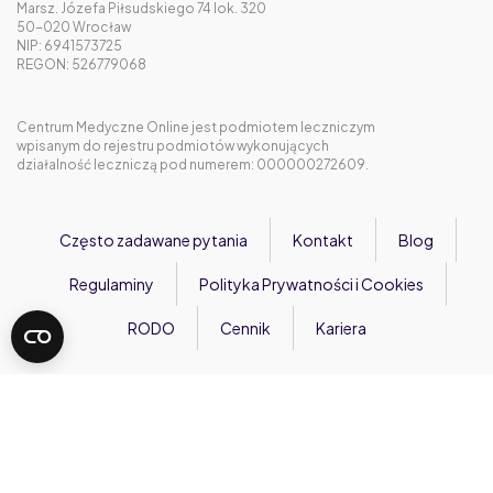
Marsz. Józefa Piłsudskiego 74 lok. 320
50-020 Wrocław
NIP: 6941573725
REGON: 526779068
Centrum Medyczne Online jest podmiotem leczniczym
wpisanym do rejestru podmiotów wykonujących
działalność leczniczą pod numerem: 000000272609.
Często zadawane pytania
Kontakt
Blog
Regulaminy
Polityka Prywatności i Cookies
RODO
Cennik
Kariera