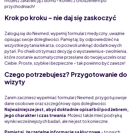
możesz załatwić ją z domu – koniec z chodzeniem po
przychodniach!
Krok po kroku – nie daj się zaskoczyć
Zaloguj się do Nexmed, wypełnij formularz medyczny, uważnie
opisując swoje dolegliwości. Pamiętaj, by odpowiedzieć na
wszystkie pytania lekarza, co pozwoli uniknąć dodatkowych
pytań. Po chwili otrzymasz decyzję o wystawieniu e-zwolnienia,
które zostanie automatycznie przesłane do twojej uczelni oraz
Ciebie. Proste, szybkie i bezpieczne – tak powinno być zawsze!
Czego potrzebujesz? Przygotowanie do
wizyty
Zanim zaczniesz wypełniać formularz Nexmed, przygotuj swoje
dane osobowe oraz szczegółowy opis dolegliwości.
Najważniejsze jest, abyś dokładnie opisał ból pod żebrem,
jego charakter i czas trwania
. Możesz także mieć pod ręką
wyniki wcześniejszych badań, ale nie jest to konieczne.
Pamiętaj, że rzetelne informacje są kluczowe
– to na ich