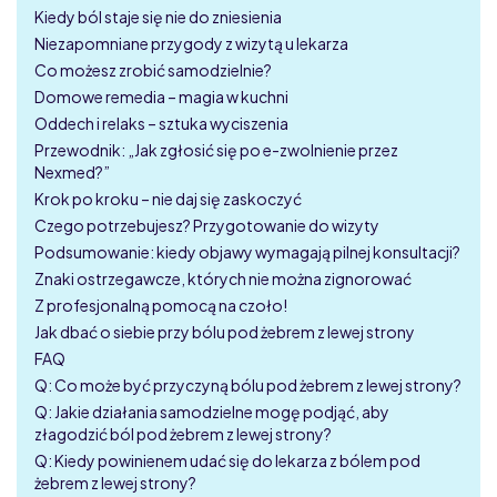
Kiedy ból staje się nie do zniesienia
Niezapomniane przygody z wizytą u lekarza
Co możesz zrobić samodzielnie?
Domowe remedia – magia w kuchni
Oddech i relaks – sztuka wyciszenia
Przewodnik: „Jak zgłosić się po e-zwolnienie przez
Nexmed?”
Krok po kroku – nie daj się zaskoczyć
Czego potrzebujesz? Przygotowanie do wizyty
Podsumowanie: kiedy objawy wymagają pilnej konsultacji?
Znaki ostrzegawcze, których nie można zignorować
Z profesjonalną pomocą na czoło!
Jak dbać o siebie przy bólu pod żebrem z lewej strony
FAQ
Q: Co może być przyczyną bólu pod żebrem z lewej strony?
Q: Jakie działania samodzielne mogę podjąć, aby
złagodzić ból pod żebrem z lewej strony?
Q: Kiedy powinienem udać się do lekarza z bólem pod
żebrem z lewej strony?