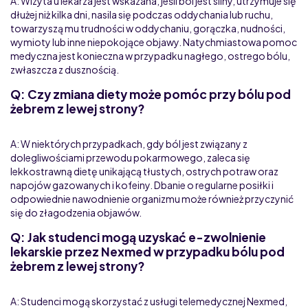
A: Wizyta u lekarza jest wskazana, jeśli ból jest silny, utrzymuje się
dłużej niż kilka dni, nasila się podczas oddychania lub ruchu,
towarzyszą mu trudności w oddychaniu, gorączka, nudności,
wymioty lub inne niepokojące objawy. Natychmiastowa pomoc
medyczna jest konieczna w przypadku nagłego, ostrego bólu,
zwłaszcza z dusznością.
Q: Czy zmiana diety może pomóc przy bólu pod
żebrem z lewej strony?
A: W niektórych przypadkach, gdy ból jest związany z
dolegliwościami przewodu pokarmowego, zaleca się
lekkostrawną dietę unikającą tłustych, ostrych potraw oraz
napojów gazowanych i kofeiny. Dbanie o regularne posiłki i
odpowiednie nawodnienie organizmu może również przyczynić
się do złagodzenia objawów.
Q: Jak studenci mogą uzyskać e-zwolnienie
lekarskie przez Nexmed w przypadku bólu pod
żebrem z lewej strony?
A: Studenci mogą skorzystać z usługi telemedycznej Nexmed,