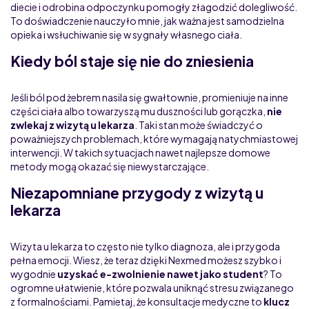
diecie i odrobina odpoczynku pomogły złagodzić dolegliwość.
To doświadczenie nauczyło mnie, jak ważna jest samodzielna
opieka i wsłuchiwanie się w sygnały własnego ciała.
Kiedy ból staje się nie do zniesienia
Jeśli ból pod żebrem nasila się gwałtownie, promieniuje na inne
części ciała albo towarzyszą mu duszności lub gorączka,
nie
zwlekaj z wizytą u lekarza
. Taki stan może świadczyć o
poważniejszych problemach, które wymagają natychmiastowej
interwencji. W takich sytuacjach nawet najlepsze domowe
metody mogą okazać się niewystarczające.
Niezapomniane przygody z wizytą u
lekarza
Wizyta u lekarza to często nie tylko diagnoza, ale i przygoda
pełna emocji. Wiesz, że teraz dzięki Nexmed możesz szybko i
wygodnie
uzyskać e-zwolnienie nawet jako student
? To
ogromne ułatwienie, które pozwala uniknąć stresu związanego
z formalnościami. Pamietaj, że konsultacje medyczne to
klucz