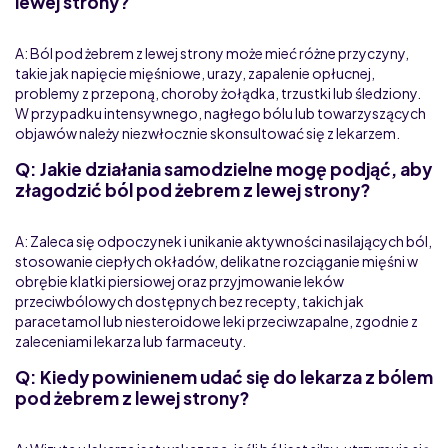
lewej strony?
A: Ból pod żebrem z lewej strony może mieć różne przyczyny,
takie jak napięcie mięśniowe, urazy, zapalenie opłucnej,
problemy z przeponą, choroby żołądka, trzustki lub śledziony.
W przypadku intensywnego, nagłego bólu lub towarzyszących
objawów należy niezwłocznie skonsultować się z lekarzem.
Q: Jakie działania samodzielne mogę podjąć, aby
złagodzić ból pod żebrem z lewej strony?
A: Zaleca się odpoczynek i unikanie aktywności nasilających ból,
stosowanie ciepłych okładów, delikatne rozciąganie mięśni w
obrębie klatki piersiowej oraz przyjmowanie leków
przeciwbólowych dostępnych bez recepty, takich jak
paracetamol lub niesteroidowe leki przeciwzapalne, zgodnie z
zaleceniami lekarza lub farmaceuty.
Q: Kiedy powinienem udać się do lekarza z bólem
pod żebrem z lewej strony?