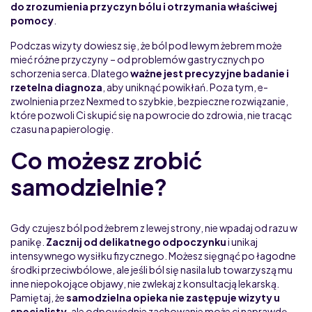
do zrozumienia przyczyn bólu i otrzymania właściwej
pomocy
.
Podczas wizyty dowiesz się, że ból pod lewym żebrem może
mieć różne przyczyny – od problemów gastrycznych po
schorzenia serca. Dlatego
ważne jest precyzyjne badanie i
rzetelna diagnoza
, aby uniknąć powikłań. Poza tym, e-
zwolnienia przez Nexmed to szybkie, bezpieczne rozwiązanie,
które pozwoli Ci skupić się na powrocie do zdrowia, nie tracąc
czasu na papierologię.
Co możesz zrobić
samodzielnie?
Gdy czujesz ból pod żebrem z lewej strony, nie wpadaj od razu w
panikę.
Zacznij od delikatnego odpoczynku
i unikaj
intensywnego wysiłku fizycznego. Możesz sięgnąć po łagodne
środki przeciwbólowe, ale jeśli ból się nasila lub towarzyszą mu
inne niepokojące objawy, nie zwlekaj z konsultacją lekarską.
Pamiętaj, że
samodzielna opieka nie zastępuje wizyty u
specjalisty
, ale odpowiednie zachowanie może ci naprawdę