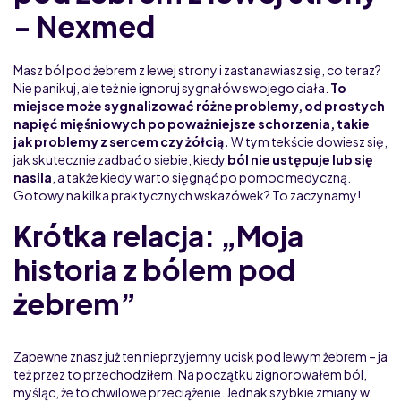
- Nexmed
Masz ból pod żebrem z lewej strony i zastanawiasz się, co teraz?
Nie panikuj, ale też nie ignoruj sygnałów swojego ciała.
To
miejsce może sygnalizować różne problemy, od prostych
napięć mięśniowych po poważniejsze schorzenia, takie
jak problemy z sercem czy żółcią.
W tym tekście dowiesz się,
jak skutecznie zadbać o siebie, kiedy
ból nie ustępuje lub się
nasila
, a także kiedy warto sięgnąć po pomoc medyczną.
Gotowy na kilka praktycznych wskazówek? To zaczynamy!
Krótka relacja: „Moja
historia z bólem pod
żebrem”
Zapewne znasz już ten nieprzyjemny ucisk pod lewym żebrem – ja
też przez to przechodziłem. Na początku zignorowałem ból,
myśląc, że to chwilowe przeciążenie. Jednak szybkie zmiany w