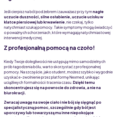
Jeśli cierpisz na ból pod żebrem i zauważasz przy tym
nagłe
uczucie duszności, silne osłabienie, uczucie ucisku w
klatce piersiowej lub krwawienie
, nie czekaj, tylko
natychmiast szukaj pomocy. Takie symptomy mogą świadczyć
o poważnych schorzeniach, które wymagają natychmiastowej
interwencji medycznej.
Z profesjonalną pomocą na czoło!
Kiedy Twoje dolegliwości nie ustępują mimo samodzielnych
prób łagodzenia bólu, warto skorzystać z profesjonalnej
pomocy. Na szczęście, jako student, możesz szybko i wygodnie
uzyskać e-zwolnienie przez platformę Nexmed, unikając
uciążliwych formalności i tracenia czasu.
Dzięki temu
skoncentrujesz się na powrocie do zdrowia, a nie na
biurokracji.
Zwracaj uwagę na swoje ciało i nie bój się sięgnąć po
specjalistyczną pomoc, szczególnie gdy ból jest
uporczywy lub towarzyszą mu inne niepokojące