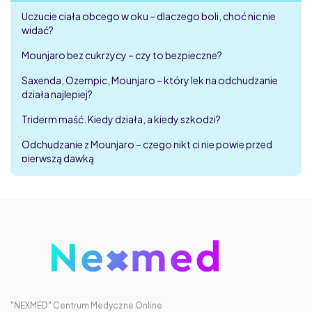
Uczucie ciała obcego w oku – dlaczego boli, choć nic nie
widać?
Mounjaro bez cukrzycy – czy to bezpieczne?
Saxenda, Ozempic, Mounjaro – który lek na odchudzanie
działa najlepiej?
Triderm maść. Kiedy działa, a kiedy szkodzi?
Odchudzanie z Mounjaro – czego nikt ci nie powie przed
pierwszą dawką
"NEXMED" Centrum Medyczne Online