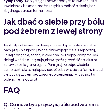
symptomy.
Korzystając z nowoczesnych rozwiązań, jak e-
zwolnienie z Nexmed, możesz szybko zadbać o siebie, bez
zbędnego stresu i formalności.
Jak dbać o siebie przy bólu
pod żebrem z lewej strony
Jeśli ból pod żebrem po lewej stronie dopadł właśnie ciebie,
pamiętaj – nie ignoruj sygnałów swojego ciała. Odpocznij,
unikaj dźwigania, zadbaj o lekki posiłek i ciepły kompres. Jeśli
dolegliwości nie ustępują, nie wstydź się zwrócić do lekarza –
zdrowie to nie gra wstępna. Pamiętaj, że odpowiednia
samokontrola to najlepszy sposób, by wrócić do formy i nadal
cieszyć się życiem bez zbędnego cierpienia. Ty rządzisz tym
bólem, nie na odwrót!
FAQ
Q: Co może być przyczyną bólu pod żebrem z