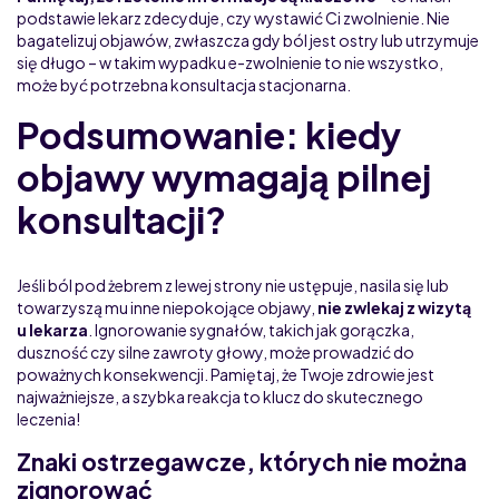
podstawie lekarz zdecyduje, czy wystawić Ci zwolnienie. Nie
bagatelizuj objawów, zwłaszcza gdy ból jest ostry lub utrzymuje
się długo – w takim wypadku e-zwolnienie to nie wszystko,
może być potrzebna konsultacja stacjonarna.
Podsumowanie: kiedy
objawy wymagają pilnej
konsultacji?
Jeśli ból pod żebrem z lewej strony nie ustępuje, nasila się lub
towarzyszą mu inne niepokojące objawy,
nie zwlekaj z wizytą
u lekarza
. Ignorowanie sygnałów, takich jak gorączka,
duszność czy silne zawroty głowy, może prowadzić do
poważnych konsekwencji. Pamiętaj, że Twoje zdrowie jest
najważniejsze, a szybka reakcja to klucz do skutecznego
leczenia!
Znaki ostrzegawcze, których nie można
zignorować