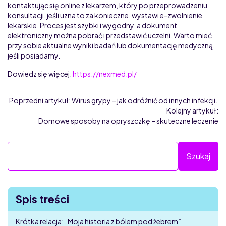
kontaktując się online z lekarzem, który po przeprowadzeniu
konsultacji, jeśli uzna to za konieczne, wystawi e-zwolnienie
lekarskie. Proces jest szybki i wygodny, a dokument
elektroniczny można pobrać i przedstawić uczelni. Warto mieć
przy sobie aktualne wyniki badań lub dokumentację medyczną,
jeśli posiadamy.
Dowiedz się więcej:
https://nexmed.pl/
Poprzedni artykuł:
Wirus grypy – jak odróżnić od innych infekcji.
Kolejny artykuł:
Domowe sposoby na opryszczkę – skuteczne leczenie
Spis treści
Krótka relacja: „Moja historia z bólem pod żebrem”