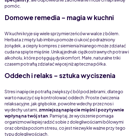
pomóc.
Domowe remedia – magia w kuchni
W kuchni kryje się wiele sprzymierzeńców w walce z bólem.
Herbata z mięty lub imbiru pomoże ci ukoić podrażniony
żołądek, a ciepły kompres z siemienia lnianego może zdziałać
cuda na spięte mięśnie. Unikaj jednak ciężkostrawnych potraw i
alkoholu, które potęgują dyskomfort. Małe, naturalne triki
czasem potrafią zdziałać więcej niż apteczna półka.
Oddech i relaks – sztuka wyciszenia
Stres i napięcie potrafią zwiększyć ból pod żebrami, dlatego
warto nauczyć się kontrolować oddech. Proste ćwiczenia
relaksacyjne, jak głębokie, powolne wdechy przez nos i
wydechy ustami,
zmniejszą napięcie mięśni i pozytywnie
wpłyną na twój stan
. Pamiętaj, że wyciszenie pomaga
organizmowi lepiej radzić sobie z dolegliwościami bólowymi
oraz obniża poziom stresu, co jest niezwykle ważne przy tego
typu dolegliwościach.