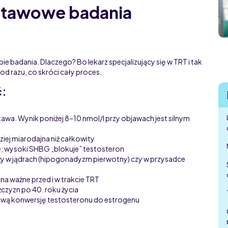
stawowe badania
ie badania. Dlaczego? Bo lekarz specjalizujący się w TRT i tak
od razu, co skróci cały proces.
ć:
wa. Wynik poniżej 8–10 nmol/l przy objawach jest silnym
iej miarodajna niż całkowity
; wysoki SHBG „blokuje” testosteron
ży w jądrach (hipogonadyzm pierwotny) czy w przysadce
a ważne przed i w trakcie TRT
zyzn po 40. roku życia
liwą konwersję testosteronu do estrogenu