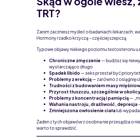
Skąd w ogóle wiesz,
TRT?
Zanim zaczniesz myśleć o badaniach i lekarzach, w
Hormony rzadko krzyczą – częściej szepczą.
Typowe objawy niskiego poziomu testosteronu u 
Chroniczne zmęczenie
— budzisz się niewy
wystarczająco długo
Spadek libido
— seks przestał być prioryte
Problemy z erekcją
— zarówno z osiągnięci
Trudności z budowaniem masy mięśniow
Przyrost tłuszczu, szczególnie w okolic
Problemy z koncentracją i pamięcią
— „mg
Wahania nastroju, drażliwość, depresja
—
Zmniejszona owłosienie ciała
lub wypada
Żaden z tych objawów z osobna nie przesądza o niedo
warto to sprawdzić.