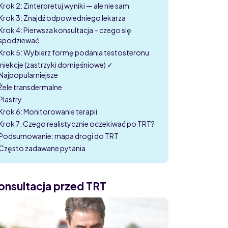
Krok 2: Zinterpretuj wyniki — ale nie sam
Krok 3: Znajdź odpowiedniego lekarza
Krok 4: Pierwsza konsultacja – czego się
spodziewać
Krok 5: Wybierz formę podania testosteronu
Iniekcje (zastrzyki domięśniowe) ✓
Najpopularniejsze
Żele transdermalne
Plastry
Krok 6: Monitorowanie terapii
Krok 7: Czego realistycznie oczekiwać po TRT?
Podsumowanie: mapa drogi do TRT
Często zadawane pytania
onsultacja przed TRT