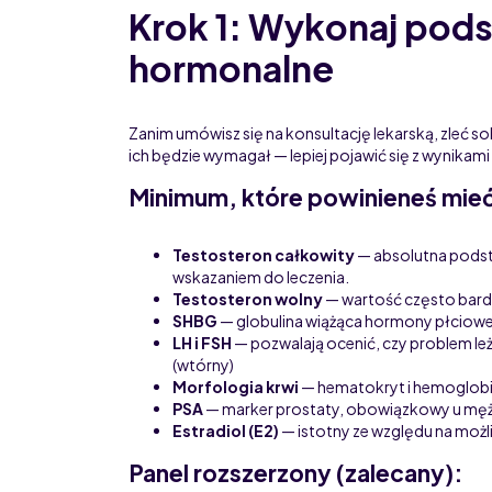
Krok 1: Wykonaj pod
hormonalne
Zanim umówisz się na konsultację lekarską, zleć sob
ich będzie wymagał — lepiej pojawić się z wynikami 
Minimum, które powinieneś mie
Testosteron całkowity
— absolutna podsta
wskazaniem do leczenia.
Testosteron wolny
— wartość często bardz
SHBG
— globulina wiążąca hormony płciowe
LH i FSH
— pozwalają ocenić, czy problem le
(wtórny)
Morfologia krwi
— hematokryt i hemoglobin
PSA
— marker prostaty, obowiązkowy u mężc
Estradiol (E2)
— istotny ze względu na moż
Panel rozszerzony (zalecany):