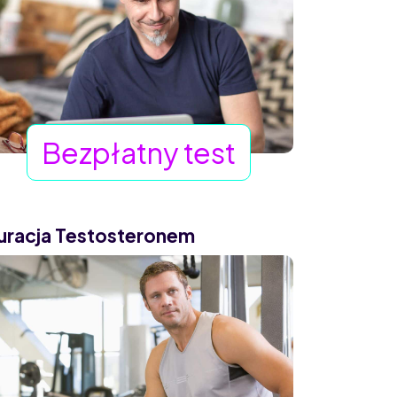
Bezpłatny test
uracja Testosteronem