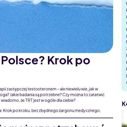
 Polsce? Krok po
pii zastępczej testosteronem – ale niewielu wie, jak w
oga? Jakie badania są potrzebne? Czy można to załatwić
 wiadomo, że TRT jest w ogóle dla ciebie?
K
ia. Krok po kroku, bez zbędnego żargonu medycznego.