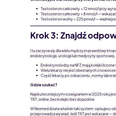
Testosteron całkowity < 12 nmol/l przy wy
Testosteron całkowity < 8 nmol/l — wskazani
Testosteron wolny < 225 pmol/l — ważniejs
Krok 3: Znajdź odpow
I tu zaczyna się dla wielu mężczyzn prawdziwy kłopo
endokrynologii, urologii lub medycyny sportowej. 
Endokrynolodzy na NFZ mają kolejki liczone
Wielu lekarzy nie jest obeznanych z nowoc
Część lekarzy po zobaczeniu „normy laborat
Gdzie szukać?
Najskuteczniejszym rozwiązaniem w 2025 roku jes
TRT, online, bez kolejki i bez dojazdów.
W Nexmed działa właśnie taki system: opisujesz obja
przeprowadza wywiad. Jeśli TRT jest wskazane — do