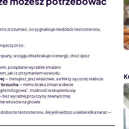
 że możesz potrzebować
arto zrozumieć, co sygnalizuje niedobór testosteronu.
mężczyzn to:
spany, w ciągu dnia brakuje ci energii, choć śpisz
tem, pożądanie wyraźnie zmalało
em, jak i z utrzymaniem wzwodu
K
ej
— trenujesz, jesz właściwie, a efekty są coraz słabsze
y brzucha
— mimo braku zmian w diecie
ła mózgowa”, trudność w skupieniu się
 bez wyraźnej przyczyny zewnętrznej
nie włosów na głowie
borze testosteronu. Ale jeśli widzisz u siebie kilka naraz —