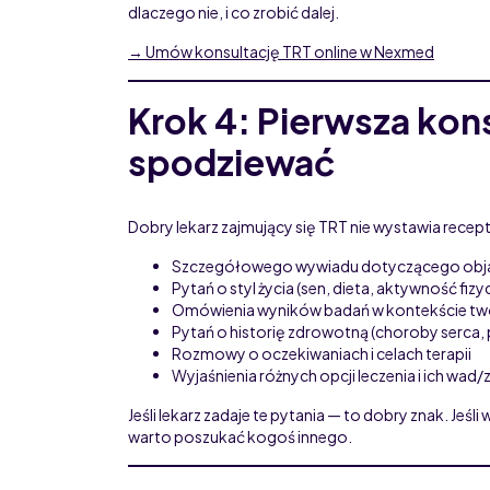
dlaczego nie, i co zrobić dalej.
→ Umów konsultację TRT online w Nexmed
Krok 4: Pierwsza kons
spodziewać
Dobry lekarz zajmujący się TRT nie wystawia recept
Szczegółowego wywiadu dotyczącego objaw
Pytań o styl życia (sen, dieta, aktywność fizy
Omówienia wyników badań w kontekście t
Pytań o historię zdrowotną (choroby serca, 
Rozmowy o oczekiwaniach i celach terapii
Wyjaśnienia różnych opcji leczenia i ich wad/
Jeśli lekarz zadaje te pytania — to dobry znak. Je
warto poszukać kogoś innego.