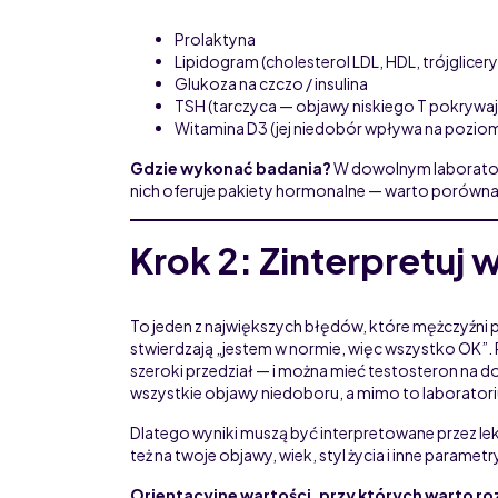
Prolaktyna
Lipidogram (cholesterol LDL, HDL, trójglicer
Glukoza na czczo / insulina
TSH (tarczyca — objawy niskiego T pokrywaj
Witamina D3 (jej niedobór wpływa na pozio
Gdzie wykonać badania?
W dowolnym laboratori
nich oferuje pakiety hormonalne — warto porównać
Krok 2: Zinterpretuj 
To jeden z największych błędów, które mężczyźni po
stwierdzają „jestem w normie, więc wszystko OK”.
szeroki przedział — i można mieć testosteron na doln
wszystkie objawy niedoboru, a mimo to laborator
Dlatego wyniki muszą być interpretowane przez lekar
też na twoje objawy, wiek, styl życia i inne parametr
Orientacyjne wartości, przy których warto r