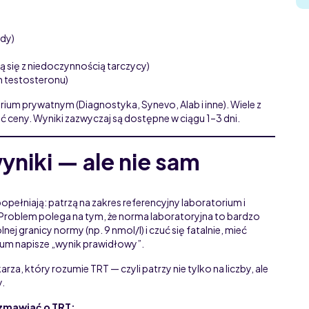
ydy)
ą się z niedoczynnością tarczycy)
m testosteronu)
um prywatnym (Diagnostyka, Synevo, Alab i inne). Wiele z
 ceny. Wyniki zazwyczaj są dostępne w ciągu 1–3 dni.
wyniki — ale nie sam
pełniają: patrzą na zakres referencyjny laboratorium i
 Problem polega na tym, że norma laboratoryjna to bardzo
ej granicy normy (np. 9 nmol/l) i czuć się fatalnie, mieć
ium napisze „wynik prawidłowy”.
za, który rozumie TRT — czyli patrzy nie tylko na liczby, ale
y.
ozmawiać o TRT: