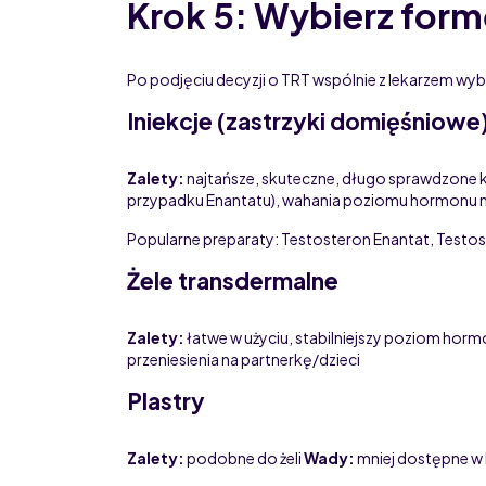
Krok 5: Wybierz form
Po podjęciu decyzji o TRT wspólnie z lekarzem wybi
Iniekcje (zastrzyki domięśniowe
Zalety:
najtańsze, skuteczne, długo sprawdzone k
przypadku Enantatu), wahania poziomu hormonu m
Popularne preparaty: Testosteron Enantat, Testo
Żele transdermalne
Zalety:
łatwe w użyciu, stabilniejszy poziom hor
przeniesienia na partnerkę/dzieci
Plastry
Zalety:
podobne do żeli
Wady:
mniej dostępne w 