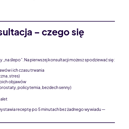
ultacja – czego się
y „na ślepo”. Na pierwszej konsultacji możesz spodziewać się:
ów i ich czasu trwania
czna, stres)
woich objawów
prostaty, policytemia, bezdech senny)
zalet
śli wystawia receptę po 5 minutach bez żadnego wywiadu —