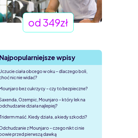
od 349zł
Najpopularniejsze wpisy
Uczucie ciała obcego w oku – dlaczego boli,
choć nic nie widać?
Mounjaro bez cukrzycy – czy to bezpieczne?
Saxenda, Ozempic, Mounjaro – który lek na
odchudzanie działa najlepiej?
Triderm maść. Kiedy działa, a kiedy szkodzi?
Odchudzanie z Mounjaro – czego nikt ci nie
powie przed pierwszą dawką