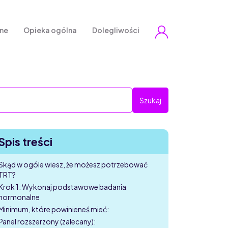
zne
Opieka ogólna
Dolegliwości
Spis treści
Skąd w ogóle wiesz, że możesz potrzebować
TRT?
Krok 1: Wykonaj podstawowe badania
hormonalne
Minimum, które powinieneś mieć:
Panel rozszerzony (zalecany):