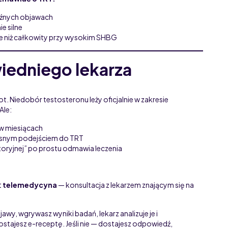
raźnych objawach
e silne
ze niż całkowity przy wysokim SHBG
iedniego lekarza
t. Niedobór testosteronu leży oficjalnie w zakresie
Ale:
 w miesiącach
zesnym podejściem do TRT
oryjnej” po prostu odmawia leczenia
t
telemedycyna
— konsultacja z lekarzem znającym się na
wy, wgrywasz wyniki badań, lekarz analizuje je i
stajesz e-receptę. Jeśli nie — dostajesz odpowiedź,