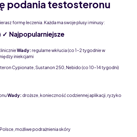
ę podania testosteronu
erasz formę leczenia. Każda ma swoje plusy i minusy:
) ✓ Najpopularniejsze
linicznie
Wady:
regularne wkłucia (co 1–2 tygodnie w
iędzy iniekcjami
steron Cypionate, Sustanon 250, Nebido (co 10–14 tygodni)
monu
Wady:
droższe, konieczność codziennej aplikacji, ryzyko
Polsce, możliwe podrażnienia skóry