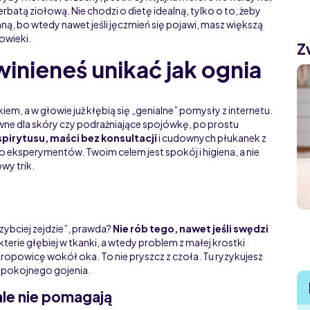
batą ziołową. Nie chodzi o dietę idealną, tylko o to, żeby
ą, bo wtedy nawet jeśli jęczmień się pojawi, masz większą
powieki.
Z
nieneś unikać jak ognia
em, a w głowie już kłębią się „genialne” pomysły z internetu.
ywne dla skóry czy podrażniające spojówkę, po prostu
spirytusu, maści bez konsultacji
i cudownych płukanek z
o eksperymentów. Twoim celem jest spokój i higiena, a nie
wy trik.
 szybciej zejdzie”, prawda?
Nie rób tego, nawet jeśli swędzi
terie głębiej w tkanki, a wtedy problem z małej krostki
 ropowicę wokół oka. To nie pryszcz z czoła. Tu ryzykujesz
 spokojnego gojenia.
ale nie pomagają