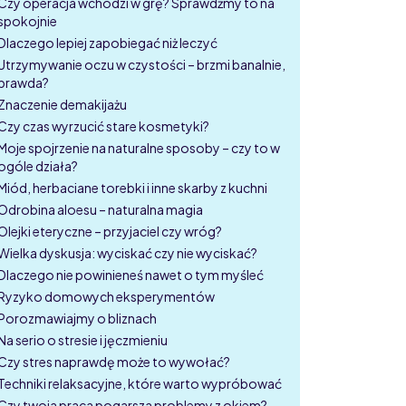
Czy operacja wchodzi w grę? Sprawdźmy to na
spokojnie
Dlaczego lepiej zapobiegać niż leczyć
Utrzymywanie oczu w czystości – brzmi banalnie,
prawda?
Znaczenie demakijażu
Czy czas wyrzucić stare kosmetyki?
Moje spojrzenie na naturalne sposoby – czy to w
ogóle działa?
Miód, herbaciane torebki i inne skarby z kuchni
Odrobina aloesu – naturalna magia
Olejki eteryczne – przyjaciel czy wróg?
Wielka dyskusja: wyciskać czy nie wyciskać?
Dlaczego nie powinieneś nawet o tym myśleć
Ryzyko domowych eksperymentów
Porozmawiajmy o bliznach
Na serio o stresie i jęczmieniu
Czy stres naprawdę może to wywołać?
Techniki relaksacyjne, które warto wypróbować
Czy twoja praca pogarsza problemy z okiem?