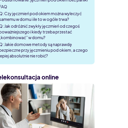
FAQ
Q: Czy jęczmień pod okiem można wyleczyć
samemu w domu i ile to w ogóle trwa?
Q: Jak odróżnić zwykły jęczmień od czegoś
poważniejszego i kiedy trzeba przestać
„kombinować” w domu?
Q: Jakie domowe metody są naprawdę
bezpieczne przy jęczmieniu pod okiem, a czego
lepiej absolutnie nie robić?
elekonsultacja online