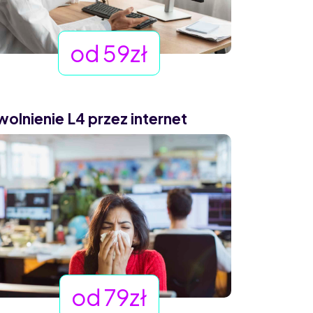
od 59zł
wolnienie L4 przez internet
od 79zł