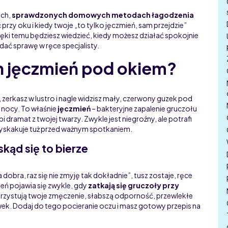
ych,
sprawdzonych domowych metodach łagodzenia
przy oku i kiedy twoje „to tylko jęczmień, sam przejdzie”
zięki temu będziesz wiedzieć, kiedy możesz działać spokojnie
ać sprawę w ręce specjalisty.
en jęczmień pod okiem?
 zerkasz w lustro i nagle widzisz mały, czerwony guzek pod
 nocy. To właśnie
jęczmień
– bakteryjne zapalenie gruczołu
bi dramat z twojej twarzy. Zwykle jest niegroźny, ale potrafi
 wyskakuje tuż przed ważnym spotkaniem.
kąd się to bierze
dobra, raz się nie zmyję tak dokładnie”, tusz zostaje, ręce
ień pojawia się zwykle, gdy
zatkają się gruczoły przy
korzystują twoje zmęczenie, słabszą odporność, przewlekłe
ek. Dodaj do tego pocieranie oczu i masz gotowy przepis na