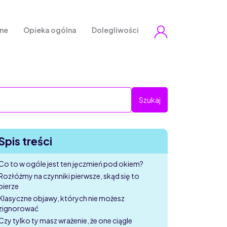
zne
Opieka ogólna
Dolegliwości
Spis treści
Co to w ogóle jest ten jęczmień pod okiem?
Rozłóżmy na czynniki pierwsze, skąd się to
bierze
Klasyczne objawy, których nie możesz
zignorować
Czy tylko ty masz wrażenie, że one ciągle