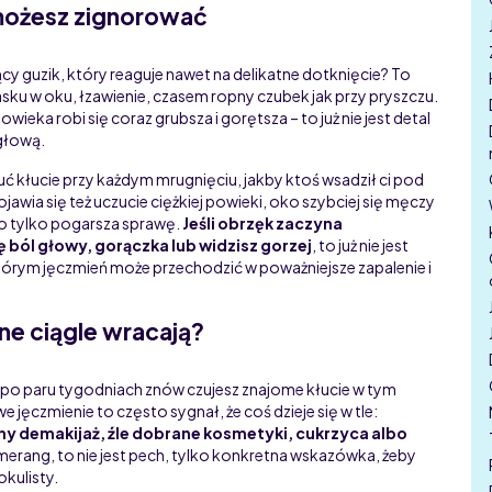
 możesz zignorować
ący guzik, który reaguje nawet na delikatne dotknięcie? To
iasku w oku, łzawienie, czasem ropny czubek jak przy pryszczu.
owieka robi się coraz grubsza i gorętsza – to już nie jest detal
 głową.
uć kłucie przy każdym mrugnięciu, jakby ktoś wsadził ci pod
jawia się też uczucie ciężkiej powieki, oko szybciej się męczy
co tylko pogarsza sprawę.
Jeśli obrzęk zaczyna
 ból głowy, gorączka lub widzisz gorzej
, to już nie jest
rym jęczmień może przechodzić w poważniejsze zapalenie i
ne ciągle wracają?
a po paru tygodniach znów czujesz znajome kłucie w tym
 jęczmienie to często sygnał, że coś dzieje się w tle:
ny demakijaż, źle dobrane kosmetyki, cukrzyca albo
bumerang, to nie jest pech, tylko konkretna wskazówka, żeby
okulisty.