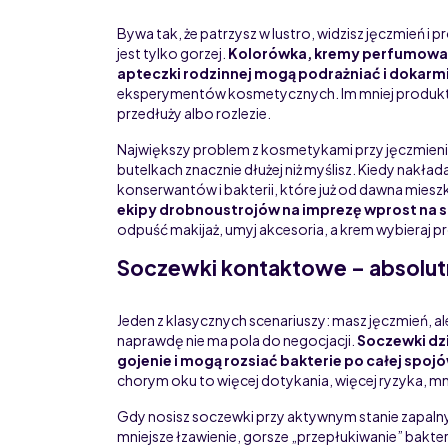
Bywa tak, że patrzysz w lustro, widzisz jęczmień 
jest tylko gorzej.
Kolorówka, kremy perfumowan
apteczki rodzinnej mogą podrażniać i dokarm
eksperymentów kosmetycznych. Im mniej produktów 
przedłuży albo rozlezie.
Największy problem z kosmetykami przy jęczmieniu j
butelkach znacznie dłużej niż myślisz. Kiedy nakła
konserwantów i bakterii, które już od dawna mies
ekipy drobnoustrojów na imprezę wprost na s
odpuść makijaż, umyj akcesoria, a krem wybieraj pro
Soczewki kontaktowe – absolut
Jeden z klasycznych scenariuszy: masz jęczmień, al
naprawdę nie ma pola do negocjacji.
Soczewki dzi
gojenie i mogą rozsiać bakterie po całej spoj
chorym oku to więcej dotykania, więcej ryzyka, mn
Gdy nosisz soczewki przy aktywnym stanie zapaln
mniejsze łzawienie, gorsze „przepłukiwanie” bakter