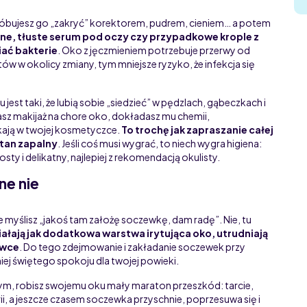
i próbujesz go „zakryć” korektorem, pudrem, cieniem… a potem
e, tłuste serum pod oczy czy przypadkowe krople z
iać bakterie
. Oko z jęczmieniem potrzebuje przerwy od
w okolicy zmiany, tym mniejsze ryzyko, że infekcja się
est taki, że lubią sobie „siedzieć” w pędzlach, gąbeczkach i
dasz makijaż na chore oko, dokładasz mu chemii,
zkają w twojej kosmetyczce.
To trochę jak zapraszanie całej
tan zapalny
. Jeśli coś musi wygrać, to niech wygra higiena:
sty i delikatny, najlepiej z rekomendacją okulisty.
ne nie
e myślisz „jakoś tam założę soczewkę, dam radę”. Nie, tu
ałają jak dodatkowa warstwa irytująca oko, utrudniają
ówce
. Do tego zdejmowanie i zakładanie soczewek przy
iej świętego spokoju dla twojej powieki.
ym, robisz swojemu oku mały maraton przeszkód: tarcie,
ii, a jeszcze czasem soczewka przyschnie, poprzesuwa się i