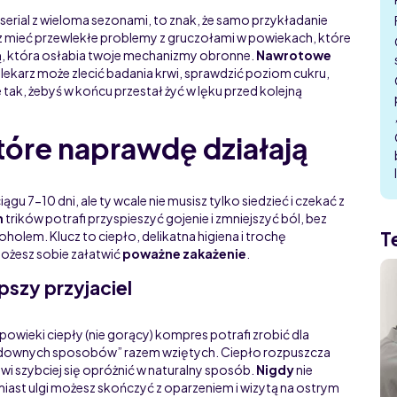
serial z wieloma sezonami, to znak, że samo przykładanie
z mieć przewlekłe problemy z gruczołami w powiekach, które
ną, która osłabia twoje mechanizmy obronne.
Nawrotowe
: lekarz może zlecić badania krwi, sprawdzić poziom cukru,
 tak, żebyś w końcu przestał żyć w lęku przed kolejną
re naprawdę działają
gu 7-10 dni, ale ty wcale nie musisz tylko siedzieć i czekać z
h
trików potrafi przyspieszyć gojenie i zmniejszyć ból, bez
T
lem. Klucz to ciepło, delikatna higiena i trochę
 możesz sobie załatwić
poważne zakażenie
.
pszy przyjaciel
powieki ciepły (nie gorący) kompres potrafi zrobić dla
udownych sposobów” razem wziętych. Ciepło rozpuszcza
wi szybciej się opróżnić w naturalny sposób.
Nigdy
nie
iast ulgi możesz skończyć z oparzeniem i wizytą na ostrym