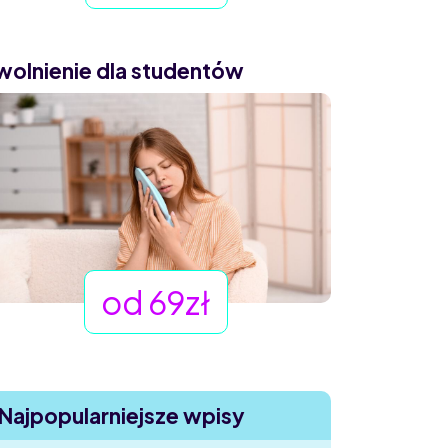
wolnienie dla studentów
od 69zł
Najpopularniejsze wpisy