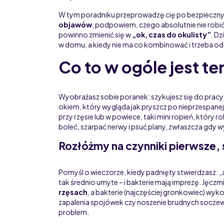
W tym poradniku przeprowadzę cię po bezpieczn
objawów
, podpowiem, czego absolutnie nie robić 
powinno zmienić się w
„ok, czas do okulisty”
. D
w domu, a kiedy nie ma co kombinować i trzeba odd
Co to w ogóle jest t
Wyobrażasz sobie poranek: szykujesz się do pracy,
okiem, który wygląda jak pryszcz po nieprzespanej
przy rzęsie lub w powiece, taki mini ropień, który ro
boleć, szarpać nerwy i psuć plany, zwłaszcza gdy
Rozłóżmy na czynniki pierwsze, s
Pomyśl o wieczorze, kiedy padnięty stwierdzasz: „a 
tak średnio umyte – i bakterie mają imprezę. Jęczm
rzęsach
, a bakterie (najczęściej gronkowiec) wy
zapalenia spojówek czy noszenie brudnych soczew
problem.