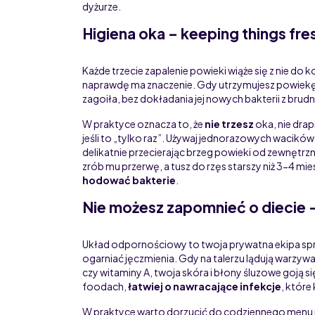
dyżurze.
Higiena oka – keeping things fre
Każde trzecie zapalenie powieki wiąże się z nie do k
naprawdę ma znaczenie. Gdy utrzymujesz powiekę w
zagoiła, bez dokładania jej nowych bakterii z bru
W praktyce oznacza to, że
nie trzesz
oka, nie drap
jeśli to „tylko raz”. Używaj jednorazowych wacik
delikatnie przecierając brzeg powieki od zewnętrzn
zrób mu przerwę, a tusz do rzęs starszy niż 3-4 mi
hodować bakterie
.
Nie możesz zapomnieć o diecie –
Układ odpornościowy to twoja prywatna ekipa sprz
ogarniać jęczmienia. Gdy na talerzu lądują warzywa
czy witaminy A, twoja skóra i błony śluzowe goją się 
foodach,
łatwiej o nawracające infekcje
, które
W praktyce warto dorzucić do codziennego menu ry