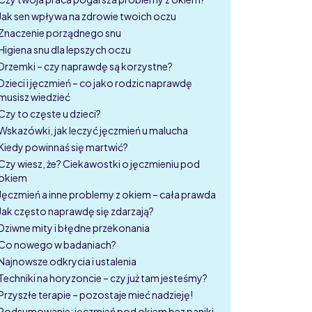
Jak sen wpływa na zdrowie twoich oczu
Znaczenie porządnego snu
Higiena snu dla lepszych oczu
Drzemki – czy naprawdę są korzystne?
Dzieci i jęczmień – co jako rodzic naprawdę
musisz wiedzieć
Czy to częste u dzieci?
Wskazówki, jak leczyć jęczmień u malucha
Kiedy powinnaś się martwić?
Czy wiesz, że? Ciekawostki o jęczmieniu pod
okiem
Jęczmień a inne problemy z okiem – cała prawda
Jak często naprawdę się zdarzają?
Dziwne mity i błędne przekonania
Co nowego w badaniach?
Najnowsze odkrycia i ustalenia
Techniki na horyzoncie – czy już tam jesteśmy?
Przyszłe terapie – pozostaje mieć nadzieję!
Podsumowanie: jęczmień pod okiem bez paniki