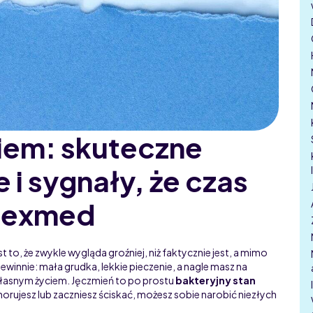
iem: skuteczne
i sygnały, że czas
 Nexmed
 to, że zwykle wygląda groźniej, niż faktycznie jest, a mimo
iewinnie: mała grudka, lekkie pieczenie, a nagle masz na
własnym życiem. Jęczmień to po prostu
bakteryjny stan
zignorujesz lub zaczniesz ściskać, możesz sobie narobić niezłych