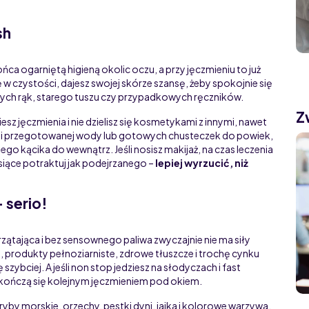
sh
ońca ogarniętą higieną okolic oczu, a przy jęczmieniu to już
 czystości, dajesz swojej skórze szansę, żeby spokojnie się
dnych rąk, starego tuszu czy przypadkowych ręczników.
Z
iesz jęczmienia i nie dzielisz się kosmetykami z innymi, nawet
ów i przegotowanej wody lub gotowych chusteczek do powiek,
ego kącika do wewnątrz. Jeśli nosisz makijaż, na czas leczenia
esiące potraktuj jak podejrzanego –
lepiej wyrzucić, niż
 serio!
ątająca i bez sensownego paliwa zwyczajnie nie ma siły
, produkty pełnoziarniste, zdrowe tłuszcze i trochę cynku
szybciej. A jeśli non stop jedziesz na słodyczach i fast
 kończą się kolejnym jęczmieniem pod okiem.
by morskie, orzechy, pestki dyni, jajka i kolorowe warzywa,