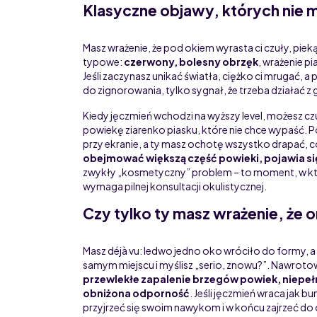
Klasyczne objawy, których nie
Masz wrażenie, że pod okiem wyrasta ci czuły, piek
typowe:
czerwony, bolesny obrzęk
, wrażenie p
Jeśli zaczynasz unikać światła, ciężko ci mrugać, a p
do zignorowania, tylko sygnał, że trzeba działać z
Kiedy jęczmień wchodzi na wyższy level, możesz cz
powiekę ziarenko piasku, które nie chce wypaść. Po
przy ekranie, a ty masz ochotę wszystko drapać, 
obejmować większą część powieki, pojawia się
zwykły „kosmetyczny” problem – to moment, w któ
wymaga pilnej konsultacji okulistycznej.
Czy tylko ty masz wrażenie, że o
Masz déjà vu: ledwo jedno oko wróciło do formy, 
samym miejscu i myślisz „serio, znowu?”. Nawrotowe
przewlekłe zapalenie brzegów powiek, niepeł
obniżona odporność
. Jeśli jęczmień wraca jak 
przyjrzeć się swoim nawykom i w końcu zajrzeć do 