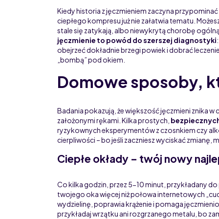
Kiedy historia z jęczmieniem zaczyna przypominać 
ciepłego kompresu już nie załatwia tematu. Możes
stale się zatykają, albo niewykrytą chorobę ogól
jęczmienie to powód do szerszej diagnostyki
obejrzeć dokładnie brzegi powiek i dobrać leczenie
„bombą” pod okiem.
Domowe sposoby, któ
Badania pokazują, że większość jęczmieni znika w cią
założonymi rękami. Kilka prostych,
bezpiecznyc
ryzykownych eksperymentów z czosnkiem czy alkoho
cierpliwości – bo jeśli zaczniesz wyciskać zmianę,
Ciepłe okłady – twój nowy najle
Co kilka godzin, przez 5-10 minut, przykładany do 
twojego oka więcej niż połowa internetowych „c
wydzielinę, poprawia krążenie i pomaga jęczmienio
przykładaj wrzątku ani rozgrzanego metalu, bo zam