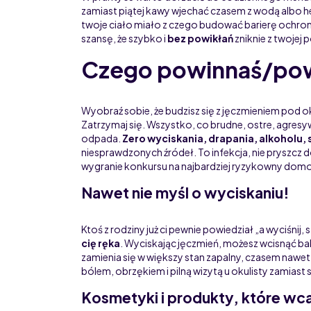
zamiast piątej kawy wjechać czasem z wodą albo her
twoje ciało miało z czego budować barierę ochronn
szansę, że szybko i
bez powikłań
zniknie z twojej 
Czego powinnaś/powi
Wyobraź sobie, że budzisz się z jęczmieniem pod oki
Zatrzymaj się. Wszystko, co brudne, ostre, agres
odpada.
Zero wyciskania, drapania, alkoholu, 
niesprawdzonych źródeł. To infekcja, nie pryszcz d
wygranie konkursu na najbardziej ryzykowny domo
Nawet nie myśl o wyciskaniu!
Ktoś z rodziny już ci pewnie powiedział „a wyciśnij,
cię ręka
. Wyciskając jęczmień, możesz wcisnąć bak
zamienia się w większy stan zapalny, czasem nawet
bólem, obrzękiem i pilną wizytą u okulisty zamiast
Kosmetyki i produkty, które wc