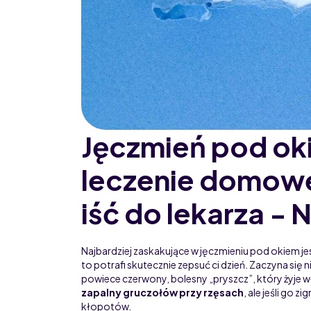
Jęczmień pod ok
leczenie domowe 
iść do lekarza -
Najbardziej zaskakujące w jęczmieniu pod okiem jest
to potrafi skutecznie zepsuć ci dzień. Zaczyna się n
powiece czerwony, bolesny „pryszcz”, który żyje 
zapalny gruczołów przy rzęsach
, ale jeśli go 
kłopotów.