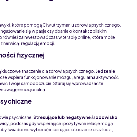
wyki, które pomogą Ci w utrzymaniu zdrowia psychicznego.
ngażowanie się w pasje czy dbanie o kontakt z bliskimi
również zainwestować czas w terapię online, która może
 nerwicą i regulacją emocji.
ności fizycznej
ą kluczowe znaczenie dla zdrowia psychicznego.
Jedzenie
wcze wspiera funkcjonowanie mózgu, a regularna aktywność
awić Twoje samopoczucie. Staraj się wprowadzać te
ównowagę emocjonalną.
psychiczne
owie psychiczne.
Stresujące lub negatywne środowisko
wicy, podczas gdy wspierające i pozytywne relacje mogą
 aby świadomie wybierać inspirujące otoczenie oraz ludzi,