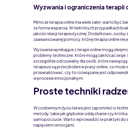
Wyzwania i ograniczenia terapii 
Mimo że terapia online ma wiele zalet, warto być
ta forma wsparcia. W niektórych przypadkach br
jakość relacji terapeutycznej. Dodatkowo, osoby
zaawansowanej pomocy, której terapia online nie j
Wyzwania wynikające z terapii online mogą obejmow
problemy techniczne, które mogą zakłócać sesje.
szczególnie odczuwalny dla osób, które nawiązują
terapeuci są przeszkoleni w pracy online, co może 
przeanalizować, czy to rozwiązanie jest odpowiedn
w procesie emocjonalnym.
Proste techniki radze
W codziennym życiu łatwo jest zapomnieć o tech
metody, takie jak głębokie oddychanie czy krótk
samopoczucie. Warto wprowadzić te praktyki do sw
napięciem i emocjami.