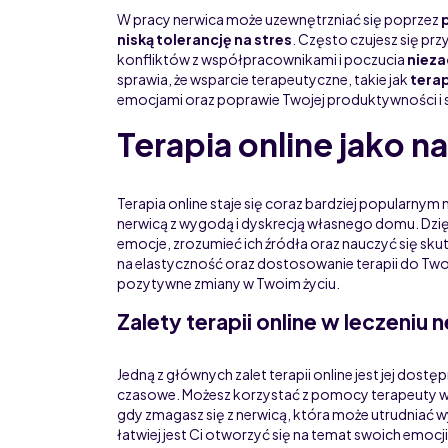
W pracy nerwica może uzewnętrzniać się poprzez
niską tolerancję na stres
. Często czujesz się p
konfliktów z współpracownikami i poczucia
nieza
sprawia, że wsparcie terapeutyczne, takie jak
terap
emocjami oraz poprawie Twojej produktywności i sa
Terapia online jako n
Terapia online staje się coraz bardziej popularnym
nerwicą z wygodą i dyskrecją własnego domu. Dzi
emocje, zrozumieć ich źródła oraz nauczyć się sku
na elastyczność oraz dostosowanie terapii do Two
pozytywne zmiany w Twoim życiu.
Zalety terapii online w leczeniu 
Jedną z głównych zalet terapii online jest jej dost
czasowe. Możesz korzystać z pomocy terapeuty w 
gdy zmagasz się z nerwicą, która może utrudniać
łatwiej jest Ci otworzyć się na temat swoich emocji