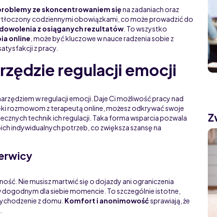
problemy ze skoncentrowaniem się
na zadaniach oraz
rzytłoczony codziennymi obowiązkami, co może prowadzić do
dowolenia z osiąganych rezultatów
. To wszystko
ia online
, może być kluczowe w nauce radzenia sobie z
tysfakcji z pracy.
arzędzie regulacji emocji
 narzędziem w regulacji emocji. Daje Ci możliwość pracy nad
ęki rozmowom z terapeutą online, możesz odkrywać swoje
Z
tecznych technik ich regulacji. Taka forma wsparcia pozwala
ich indywidualnych potrzeb, co zwiększa szansę na
nerwicy
ępność. Nie musisz martwić się o dojazdy ani ograniczenia
dogodnym dla siebie momencie. To szczególnie istotne,
 wychodzenie z domu.
Komfort i anonimowość
sprawiają, że
.