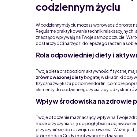
codziennym życiu
W codziennym życiu możesz wprowadzić proste na
Regularne praktykowanie technik relaksacyjnych, a
znacząco wpływają na Twoje samopoczucie. Warto 
dostarczyć Ci narzędzi do lepszego radzenia sobie z
Rola odpowiedniej diety i aktyw
Twoja dieta oraz poziom aktywności fizycznej maj
zrównoważonej diety
bogatej w składniki odży
fizyczna zwiększa poziom endorfin, co może popr
elementy do codziennego życia, aby odzyskać r
Wpływ środowiska na zdrowie 
Twoje otoczenie ma znaczący wpływ na Twoje zdr
może przyczyniać się do pogłębiania objawów ner
przyczynić się do rozwoju i zdrowienia. Ważne jest,
które dodają Ci siły i motywacji do działania.