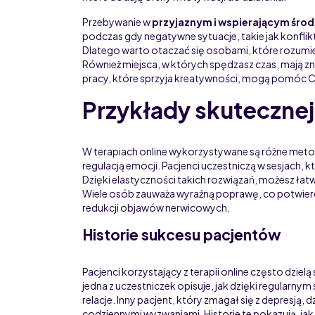
Przebywanie w
przyjaznym i wspierającym śro
podczas gdy negatywne sytuacje, takie jak konflik
Dlatego warto otaczać się osobami, które rozumiej
Również miejsca, w których spędzasz czas, mają zn
pracy, które sprzyja kreatywności, mogą pomóc Ci
Przykłady skutecznej 
W terapiach online wykorzystywane są różne metod
regulacją emocji. Pacjenci uczestniczą w sesjach, 
Dzięki elastyczności takich rozwiązań, możesz ła
Wiele osób zauważa wyraźną poprawę, co potwierdz
redukcji objawów nerwicowych.
Historie sukcesu pacjentów
Pacjenci korzystający z terapii online często dziel
jedna z uczestniczek opisuje, jak dzięki regularny
relacje. Inny pacjent, który zmagał się z depresją, d
codziennymi wyzwaniami. Historie te pokazują, ja