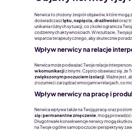
Nerwica to złożony zespół objawów, które mogą 
doświadczasz
lęku, napięcia, drażliwości
oraz t
unikania różnych sytuacji, co z kolei ogranicza Two
codziennych aktywnościach. W rezultacie, Twoja 
wsparcia terapeutycznego, aby skutecznie poradzi
Wpływ nerwicy na relacje interp
Nerwica może podważać Twoje relacje interperso
w komunikacji
z innymi. Często obawiasz się, że
zwiększonym poczuciem izolacji
. Ważne jest, 
zrozumieć i zarządzać emocjami w relacjach, co m
Wpływ nerwicy na pracę i prod
Nerwica wpływa także na Twoją pracę oraz poziom
się
i
permanentne zmęczenie
, mogą prowadzić
Długotrwałe konsekwencje nerwicy mogą skutk
na Twoje ogólne samopoczucie i perspektywy z