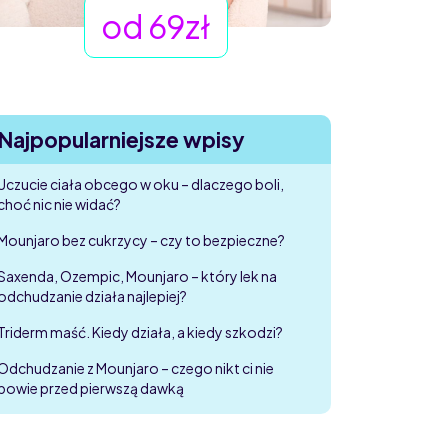
od 69zł
Najpopularniejsze wpisy
Uczucie ciała obcego w oku – dlaczego boli,
choć nic nie widać?
Mounjaro bez cukrzycy – czy to bezpieczne?
Saxenda, Ozempic, Mounjaro – który lek na
odchudzanie działa najlepiej?
Triderm maść. Kiedy działa, a kiedy szkodzi?
Odchudzanie z Mounjaro – czego nikt ci nie
powie przed pierwszą dawką