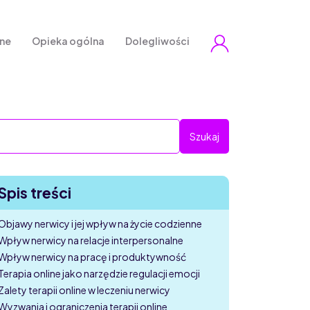
zne
Opieka ogólna
Dolegliwości
Spis treści
Objawy nerwicy i jej wpływ na życie codzienne
Wpływ nerwicy na relacje interpersonalne
Wpływ nerwicy na pracę i produktywność
Terapia online jako narzędzie regulacji emocji
Zalety terapii online w leczeniu nerwicy
Wyzwania i ograniczenia terapii online