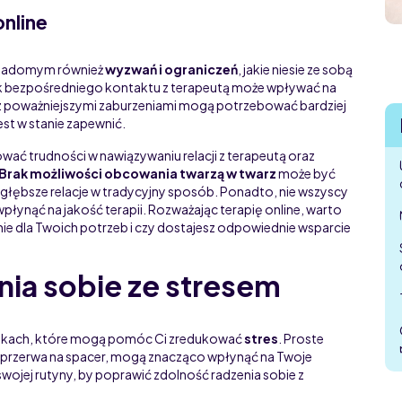
online
 świadomym również
wyzwań i ograniczeń
, jakie niesie ze sobą
ak bezpośredniego kontaktu z terapeutą może wpływać na
 z poważniejszymi zaburzeniami mogą potrzebować bardziej
est w stanie zapewnić.
ać trudności w nawiązywaniu relacji z terapeutą oraz
Brak możliwości obcowania twarzą w twarz
może być
 głębsze relacje w tradycyjny sposób. Ponadto, nie wszyscy
wpłynąć na jakość terapii. Rozważając terapię online, warto
ie dla Twoich potrzeb i czy dostajesz odpowiednie wsparcie
nia sobie ze stresem
nikach, które mogą pomóc Ci zredukować
stres
. Proste
a przerwa na spacer, mogą znacząco wpłynąć na Twoje
ojej rutyny, by poprawić zdolność radzenia sobie z