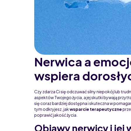
Nerwica a emocje
wspiera dorosły
Czy zdarza Ci się odczuwać silny niepokój lub trudn
aspektów Twojego życia, a jej skutki bywają przyt
się coraz bardziej dostępna i skuteczna w pomaga
tym odkryjesz, jak
wsparcie terapeutyczne
prze
poprawić jakość życia.
Objawy nerwicy i jej