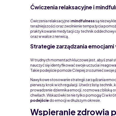
Ćwiczenia relaksacyjne i mindfu
Ćwiczenia relaksacyjne i
mindfulness
są niezwykl
teraźniejszości oraz zwolnienie tempa życia pomoż
praktykowanie medytacji czy technik oddechowyc
oraz w walce z nerwicą.
Strategie zarządzania emocjami
W trudnych momentach kluczowe jest, abyś znał s
nauczyć się identyfikować swoje uczucia i reagow
Takie podejście pomoże Ci lepiej zrozumieć swoje p
Nawykowe stosowanie strategii zarządzania emocja
pierwszy krok w ich regulacji. Utwórz listę technik,
prowadzenie dziennika emocji, rozmowa z bliską os
chwilach. Wskazówki te nie tylko pomogą Ci w kr
podejście
do emocji w dłuższym okresie.
Wspieranie zdrowia 