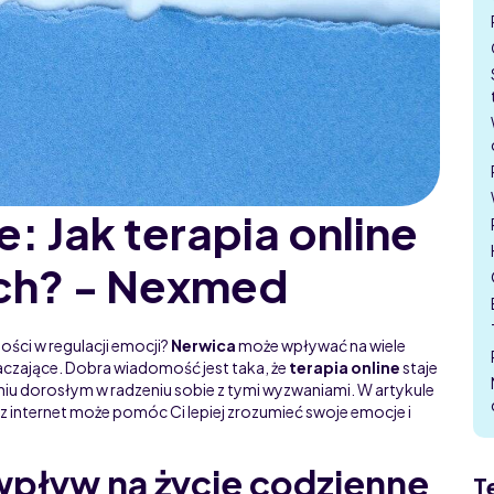
: Jak terapia online
ch? - Nexmed
ości w regulacji emocji?
Nerwica
może wpływać na wiele
łaczające. Dobra wiadomość jest taka, że
terapia online
staje
niu dorosłym w radzeniu sobie z tymi wyzwaniami. W artykule
z internet może pomóc Ci lepiej zrozumieć swoje emocje i
 wpływ na życie codzienne
T