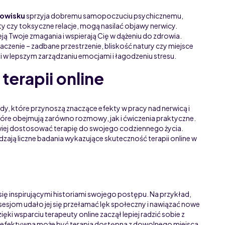
dowisku
sprzyja dobremu samopoczuciu psychicznemu,
ty czy toksyczne relacje, mogą nasilać objawy nerwicy.
ą Twoje zmagania i wspierają Cię w dążeniu do zdrowia.
aczenie – zadbane przestrzenie, bliskość natury czy miejsce
 w lepszym zarządzaniu emocjami i łagodzeniu stresu.
terapii online
y, które przynoszą znaczące efekty w pracy nad nerwicą i
które obejmują zarówno rozmowy, jak i ćwiczenia praktyczne.
twiej dostosować terapię do swojego codziennego życia.
ają liczne badania wykazujące skuteczność terapii online w
ą się inspirującymi historiami swojego postępu. Na przykład,
m sesjom udało jej się przełamać lęk społeczny i nawiązać nowe
zięki wsparciu terapeuty online zaczął lepiej radzić sobie z
k efektywna może być terapia dostępna z dowolnego miejsca.