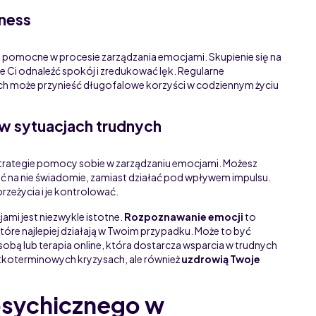
lness
e pomocne w procesie zarządzania emocjami. Skupienie się na
e Ci odnaleźć spokój i zredukować lęk. Regularne
h może przynieść długofalowe korzyści w codziennym życiu
 w sytuacjach trudnych
trategie pomocy sobie w zarządzaniu emocjami. Możesz
ać na nie świadomie, zamiast działać pod wpływem impulsu.
rzeżycia i je kontrolować.
mi jest niezwykle istotne.
Rozpoznawanie emocji
to
 które najlepiej działają w Twoim przypadku. Może to być
obą lub terapia online, która dostarcza wsparcia w trudnych
ótkoterminowych kryzysach, ale również
uzdrowią Twoje
psychicznego w