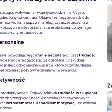
znacząco wpływać na Twoje życie codzienne. Często
rudności w koncentracji. Objawy te mogą prowadzić do
je możliwości nawiązywania relacji czy uczestniczenia w
jakość życia może zostać znacznie obniżona, co wymaga
ć sobie z tymi trudnościami.
ersonalne
nalne, powodując
wycofanie się
z interakcji oraz
trudności
 Twoje emocje mogą zostać źle odebrane, co skutkuje
aby znaleźć odpowiednie wsparcie, które pozwoli Ci lepiej
oże przynieść pozytywne zmiany w Twoim życiu.
uktywność
Z
 produktywności. Objawy, takie jak
trudności w skupieniu
 do obniżonej wydajności w obowiązkach zawodowych.
ować
wzrostem stresu
i
spadkiem motywacji
, co wpływa
awodowe.