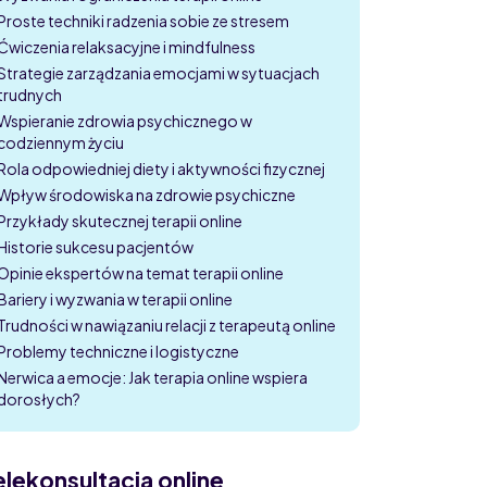
Proste techniki radzenia sobie ze stresem
Ćwiczenia relaksacyjne i mindfulness
Strategie zarządzania emocjami w sytuacjach
trudnych
Wspieranie zdrowia psychicznego w
codziennym życiu
Rola odpowiedniej diety i aktywności fizycznej
Wpływ środowiska na zdrowie psychiczne
Przykłady skutecznej terapii online
Historie sukcesu pacjentów
Opinie ekspertów na temat terapii online
Bariery i wyzwania w terapii online
Trudności w nawiązaniu relacji z terapeutą online
Problemy techniczne i logistyczne
Nerwica a emocje: Jak terapia online wspiera
dorosłych?
elekonsultacja online