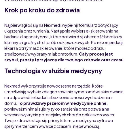
Krok po kroku do zdrowia
Najpierw zgłoś się na Nexmed i wypełnij formularz dotyczący
ukąszenia oraz rumienia. Następnie wybierz e-skierowanie na
badania diagnostyczne, które potwierdzą obecność boreliozy
lub innych groźnych chorób odkleszczowych. Po rekomendacji
lekarza otrzymasz skierowanie, które możesz od razu
zrealizować w wybranym laboratorium.
Cały proces jest
szybki, prosty i przyjazny dla twojego zdrowia oraz czasu
.
Technologia w służbie medycyny
Nexmed wykorzystuje nowoczesne narzędzia, które
umożliwiają szybkie zdiagnozowanie symptomów i skierowanie
na odpowiednie badania bez konieczności wychodzenia z
domu.
To prawdziwy przełom w medycynie online
,
ponieważ minimalizuje ryzyko zarażenia oraz pozwala na
wczesne wykrycie potencjalnych chorób odkleszczowych.
Twoje zdrowie staje się priorytetem, a medycyna cyfrowa
sprzymierzeńcem w walce z czasem i niepewnością.