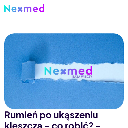
Rumień po ukąszeniu
kleszcza – co robić? -