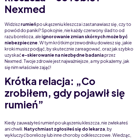
Nexmed
Widzisz
rumień
po ukąszeniu kleszcza i zastanawiasz się, czy to
powód do paniki? Spokojnie, nie każdy czerwony ślad to od
razu borelioza, ale
ignorowanie zmian skórnych może być
niebezpieczne
. W tym krótkim przewodniku dowiesz się, jakie
kroki musisz podjąć, by skutecznie zareagować, oraz jak szybko
uzyskać
e-skierowanie na niezbędne badania
przez
Nexmed. Twoje zdrowie jest najważniejsze, a my pokażemy, jak
się nim właściwie zająć!
Krótka relacja: „Co
zrobiłem, gdy pojawił się
rumień”
Kiedy zauważyłeś rumień po ukąszeniu kleszcza, nie zwlekałeś
ani chwili.
Natychmiast zgłosiłeś się do lekarza
, by
wykluczyć boreliozę lub inne choroby odkleszczowe. Wiedząc,