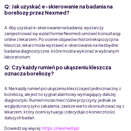
Q: Jak uzyskać e-skierowanie na badania na
boreliozę przez Nexmed?
A: Aby uzyskać e-skierowanie na badania, wystarczy
zarejestrować się w platformie Nexmed i umówić konsultację
online z lekarzem. Po ocenie objawów i historii ekspozycji na
kleszcze, lekarz może wystawić e-skierowanie na niezbędne
badania diagnostyczne, które można wykonać w wybranym
laboratorium.
Q: Czy każdy rumień po ukąszeniu kleszcza
oznacza boreliozę?
A: Nie każdy rumień po ukąszeniu kleszcza jest jednoznaczny z
boreliozą, ale jest to sygnał alarmowy wymagający dalszej
diagnostyki. Rumień może mieć różne przyczyny, jednak ze
względu na ryzyko zakażenia, zawsze warto skonsultować się z
lekarzem, który oceni sytuację i zdecyduje o konieczności
dalszych badań.
Dowiedz się więcej:
https://nexmed.pl/