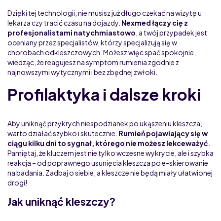
Dzięki tej technologii, nie musisz już długo czekać na wizytę u
lekarza czy tracić czasu na dojazdy.
Nexmed łączy cię z
profesjonalistami natychmiastowo
, a twój przypadek jest
oceniany przez specjalistów, którzy specjalizują się w
chorobach odkleszczowych. Możesz więc spać spokojnie,
wiedząc, że reagujesz na symptom rumienia zgodnie z
najnowszymi wytycznymi i bez zbędnej zwłoki.
Profilaktyka i dalsze kroki
Aby uniknąć przykrych niespodzianek po ukąszeniu kleszcza,
warto działać szybko i skutecznie.
Rumień pojawiający się w
ciągu kilku dni to sygnał, którego nie możesz lekceważyć
.
Pamiętaj, że kluczem jest nie tylko wczesne wykrycie, ale i szybka
reakcja – od poprawnego usunięcia kleszcza po e-skierowanie
na badania. Zadbaj o siebie, a kleszcze nie będą miały ułatwionej
drogi!
Jak uniknąć kleszczy?