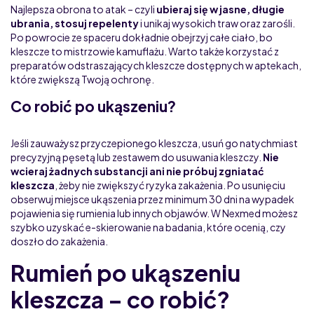
Najlepsza obrona to atak – czyli
ubieraj się w jasne, długie
ubrania, stosuj repelenty
i unikaj wysokich traw oraz zarośli.
Po powrocie ze spaceru dokładnie obejrzyj całe ciało, bo
kleszcze to mistrzowie kamuflażu. Warto także korzystać z
preparatów odstraszających kleszcze dostępnych w aptekach,
które zwiększą Twoją ochronę.
Co robić po ukąszeniu?
Jeśli zauważysz przyczepionego kleszcza, usuń go natychmiast
precyzyjną pęsetą lub zestawem do usuwania kleszczy.
Nie
wcieraj żadnych substancji ani nie próbuj zgniatać
kleszcza
, żeby nie zwiększyć ryzyka zakażenia. Po usunięciu
obserwuj miejsce ukąszenia przez minimum 30 dni na wypadek
pojawienia się rumienia lub innych objawów. W Nexmed możesz
szybko uzyskać e-skierowanie na badania, które ocenią, czy
doszło do zakażenia.
Rumień po ukąszeniu
kleszcza – co robić?