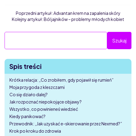
Poprzedni artykuł:
Advantan krem na zapalenia skóry
Kolejny artykuł:
Ból jajników – problemy młodych kobiet
Spis treści
Krótka relacja: „Co zrobiłem, gdy pojawił się rumień”
Moja przygoda z kleszczami
Co się działo dalej?
Jak rozpoznać niepokojące objawy?
Wszystko, co powinieneś wiedzieć
Kiedy panikować?
Przewodnik: „Jak uzyskać e-skierowanie przez Nexmed?”
Krok po kroku do zdrowia