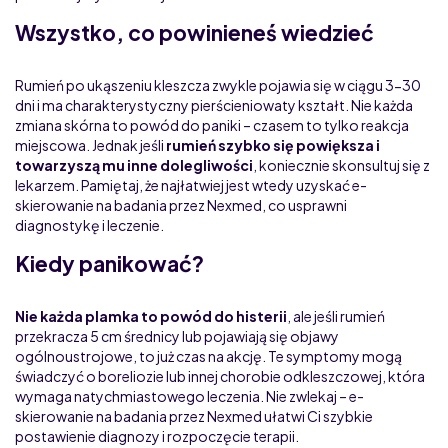
Wszystko, co powinieneś wiedzieć
Rumień po ukąszeniu kleszcza zwykle pojawia się w ciągu 3-30
dni i ma charakterystyczny pierścieniowaty kształt. Nie każda
zmiana skórna to powód do paniki – czasem to tylko reakcja
miejscowa. Jednak jeśli
rumień szybko się powiększa i
towarzyszą mu inne dolegliwości
, koniecznie skonsultuj się z
lekarzem. Pamiętaj, że najłatwiej jest wtedy uzyskać e-
skierowanie na badania przez Nexmed, co usprawni
diagnostykę i leczenie.
Kiedy panikować?
Nie każda plamka to powód do histerii
, ale jeśli rumień
przekracza 5 cm średnicy lub pojawiają się objawy
ogólnoustrojowe, to już czas na akcję. Te symptomy mogą
świadczyć o boreliozie lub innej chorobie odkleszczowej, która
wymaga natychmiastowego leczenia. Nie zwlekaj – e-
skierowanie na badania przez Nexmed ułatwi Ci szybkie
postawienie diagnozy i rozpoczęcie terapii.