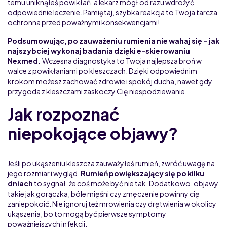
temu uniknąłeś powikłań, a lekarz mógł od razu wdrożyć
odpowiednie leczenie. Pamiętaj, szybka reakcja to Twoja tarcza
ochronna przed poważnymi konsekwencjami!
Podsumowując, po zauważeniu rumienia nie wahaj się – jak
najszybciej wykonaj badania dzięki e-skierowaniu
Nexmed.
Wczesna diagnostyka to Twoja najlepsza broń w
walce z powikłaniami po kleszczach. Dzięki odpowiednim
krokom możesz zachować zdrowie i spokój ducha, nawet gdy
przygoda z kleszczami zaskoczy Cię niespodziewanie.
Jak rozpoznać
niepokojące objawy?
Jeśli po ukąszeniu kleszcza zauważyłeś rumień, zwróć uwagę na
jego rozmiar i wygląd.
Rumień powiększający się po kilku
dniach
to sygnał, że coś może być nie tak. Dodatkowo, objawy
takie jak gorączka, bóle mięśni czy zmęczenie powinny cię
zaniepokoić. Nie ignoruj też mrowienia czy drętwienia w okolicy
ukąszenia, bo to mogą być pierwsze symptomy
poważniejszych infekcji.