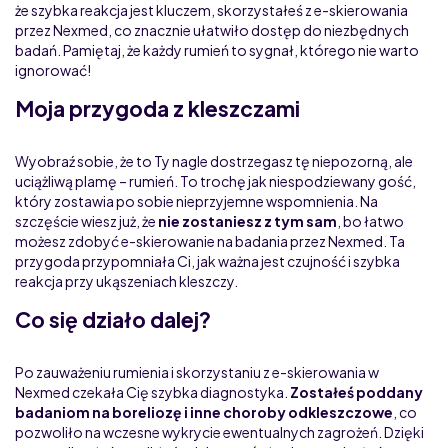
że szybka reakcja jest kluczem, skorzystałeś z e-skierowania
przez Nexmed, co znacznie ułatwiło dostęp do niezbędnych
badań. Pamiętaj, że każdy rumień to sygnał, którego nie warto
ignorować!
Moja przygoda z kleszczami
Wyobraź sobie, że to Ty nagle dostrzegasz tę niepozorną, ale
uciążliwą plamę – rumień. To trochę jak niespodziewany gość,
który zostawia po sobie nieprzyjemne wspomnienia. Na
szczęście wiesz już, że
nie zostaniesz z tym sam
, bo łatwo
możesz zdobyć e-skierowanie na badania przez Nexmed. Ta
przygoda przypomniała Ci, jak ważna jest czujność i szybka
reakcja przy ukąszeniach kleszczy.
Co się działo dalej?
Po zauważeniu rumienia i skorzystaniu z e-skierowania w
Nexmed czekała Cię szybka diagnostyka.
Zostałeś poddany
badaniom na boreliozę i inne choroby odkleszczowe
, co
pozwoliło na wczesne wykrycie ewentualnych zagrożeń. Dzięki