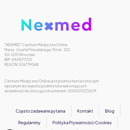
"NEXMED" Centrum Medyczne Online
Marsz. Józefa Piłsudskiego 74 lok. 320
50-020 Wrocław
NIP: 6941573725
REGON: 526779068
Centrum Medyczne Online jest podmiotem leczniczym
wpisanym do rejestru podmiotów wykonujących
działalność leczniczą pod numerem: 000000272609.
Często zadawane pytania
Kontakt
Blog
Regulaminy
Polityka Prywatności i Cookies