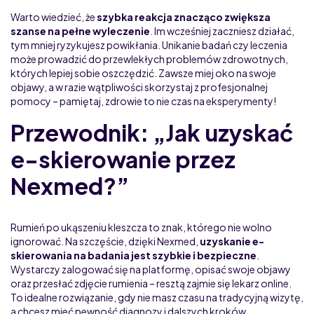
Warto wiedzieć, że
szybka reakcja znacząco zwiększa
szanse na pełne wyleczenie
. Im wcześniej zaczniesz działać,
tym mniej ryzykujesz powikłania. Unikanie badań czy leczenia
może prowadzić do przewlekłych problemów zdrowotnych,
których lepiej sobie oszczędzić. Zawsze miej oko na swoje
objawy, a w razie wątpliwości skorzystaj z profesjonalnej
pomocy – pamiętaj, zdrowie to nie czas na eksperymenty!
Przewodnik: „Jak uzyskać
e-skierowanie przez
Nexmed?”
Rumień po ukąszeniu kleszcza to znak, którego nie wolno
ignorować. Na szczęście, dzięki Nexmed,
uzyskanie e-
skierowania na badania jest szybkie i bezpieczne
.
Wystarczy zalogować się na platformę, opisać swoje objawy
oraz przesłać zdjęcie rumienia – resztą zajmie się lekarz online.
To idealne rozwiązanie, gdy nie masz czasu na tradycyjną wizytę,
a chcesz mieć pewność diagnozy i dalszych kroków.