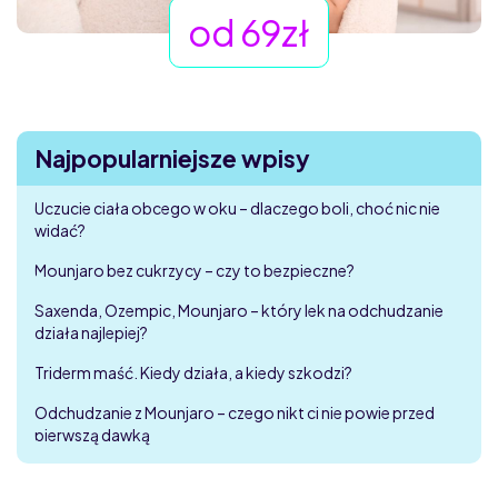
od 69zł
Najpopularniejsze wpisy
Uczucie ciała obcego w oku – dlaczego boli, choć nic nie
widać?
Mounjaro bez cukrzycy – czy to bezpieczne?
Saxenda, Ozempic, Mounjaro – który lek na odchudzanie
działa najlepiej?
Triderm maść. Kiedy działa, a kiedy szkodzi?
Odchudzanie z Mounjaro – czego nikt ci nie powie przed
pierwszą dawką