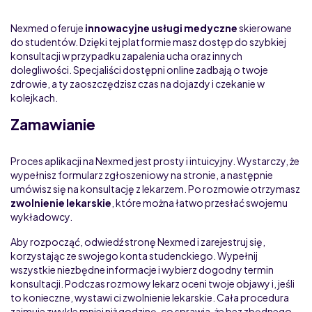
Nexmed oferuje
innowacyjne usługi medyczne
skierowane
do studentów. Dzięki tej platformie masz dostęp do szybkiej
konsultacji w przypadku zapalenia ucha oraz innych
dolegliwości. Specjaliści dostępni online zadbają o twoje
zdrowie, a ty zaoszczędzisz czas na dojazdy i czekanie w
kolejkach.
Zamawianie
Proces aplikacji na Nexmed jest prosty i intuicyjny. Wystarczy, że
wypełnisz formularz zgłoszeniowy na stronie, a następnie
umówisz się na konsultację z lekarzem. Po rozmowie otrzymasz
zwolnienie lekarskie
, które można łatwo przesłać swojemu
wykładowcy.
Aby rozpocząć, odwiedź stronę Nexmed i zarejestruj się,
korzystając ze swojego konta studenckiego. Wypełnij
wszystkie niezbędne informacje i wybierz dogodny termin
konsultacji. Podczas rozmowy lekarz oceni twoje objawy i, jeśli
to konieczne, wystawi ci zwolnienie lekarskie. Cała procedura
zajmuje zwykle mniej niż godzinę, co sprawia, że bez zbędnego