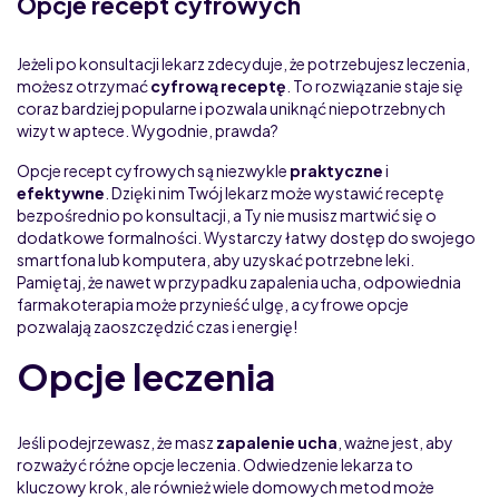
Opcje recept cyfrowych
Jeżeli po konsultacji lekarz zdecyduje, że potrzebujesz leczenia,
możesz otrzymać
cyfrową receptę
. To rozwiązanie staje się
coraz bardziej popularne i pozwala uniknąć niepotrzebnych
wizyt w aptece. Wygodnie, prawda?
Opcje recept cyfrowych są niezwykle
praktyczne
i
efektywne
. Dzięki nim Twój lekarz może wystawić receptę
bezpośrednio po konsultacji, a Ty nie musisz martwić się o
dodatkowe formalności. Wystarczy łatwy dostęp do swojego
smartfona lub komputera, aby uzyskać potrzebne leki.
Pamiętaj, że nawet w przypadku zapalenia ucha, odpowiednia
farmakoterapia może przynieść ulgę, a cyfrowe opcje
pozwalają zaoszczędzić czas i energię!
Opcje leczenia
Jeśli podejrzewasz, że masz
zapalenie ucha
, ważne jest, aby
rozważyć różne opcje leczenia. Odwiedzenie lekarza to
kluczowy krok, ale również wiele domowych metod może