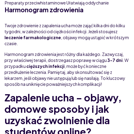
Preparaty przeciwhistaminowe
Ułatwiają oddychanie
Harmonogram zdrowienia
Twoje zdrowienie z zapalenia ucha może zająć kilka dni do kilku
tygodni, w zależności od ciężkości infekcji. Jeżeli stosujesz
leczenie farmakologiczne
, objawy mogą ustąpić w krótszym
czasie.
Harmonogram zdrowienia jest różny dla każdego. Zazwyczaj,
przy właściwej terapii, dostrzegasz poprawę w ciągu
3-7 dni
. W
przypadku
cięższych infekcji
, może być konieczne
przedłużenie leczenia. Pamiętaj, aby skonsultować się z
lekarzem, jeśli objawy nie ustępują lub się nasilają. To kluczowy
sposób na uniknięcie poważniejszych komplikacji!
Zapalenie ucha – objawy,
domowe sposoby i jak
uzyskać zwolnienie dla
studentów online?