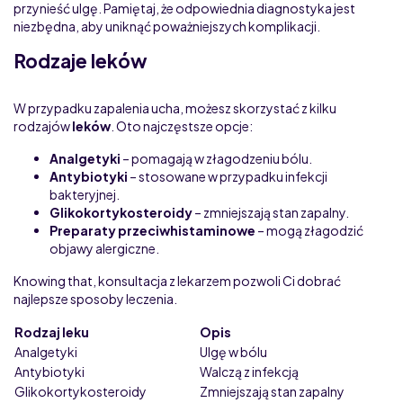
przynieść ulgę. Pamiętaj, że odpowiednia diagnostyka jest
niezbędna, aby uniknąć poważniejszych komplikacji.
Rodzaje leków
W przypadku zapalenia ucha, możesz skorzystać z kilku
rodzajów
leków
. Oto najczęstsze opcje:
Analgetyki
– pomagają w złagodzeniu bólu.
Antybiotyki
– stosowane w przypadku infekcji
bakteryjnej.
Glikokortykosteroidy
– zmniejszają stan zapalny.
Preparaty przeciwhistaminowe
– mogą złagodzić
objawy alergiczne.
Knowing that, konsultacja z lekarzem pozwoli Ci dobrać
najlepsze sposoby leczenia.
Rodzaj leku
Opis
Analgetyki
Ulgę w bólu
Antybiotyki
Walczą z infekcją
Glikokortykosteroidy
Zmniejszają stan zapalny