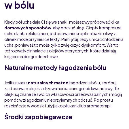
w bólu
Kiedy ból ucha daje Ci się we znaki, możesz wypróbować kilka
domowych sposobów
, aby poczuć ulgę. Ciepły kompres na
uchu działa relaksująco, a stosowanie kropli na bazie oliwy z
oliwek może przynieść efekty. Pamiętaj, żeby unikać chłodzenia
ucha, ponieważ to może tylko zwiększyć dyskomfort. Warto
też rozważyć inhalacje z olejków eterycznych, które działają
kojąco na drogi oddechowe.
Naturalne metody łagodzenia bólu
Jeśli szukasz
naturalnych metod
łagodzenia bólu, spróbuj
zastosować olejek z drzewa herbacianego lub lawendowy. Te
olejki są znane ze swoich właściwości przeciwzapalnych i mogą
pomóc w złagodzeniu nieprzyjemnych odczuć. Po prostu
rozcieńcz je w wodzie i użyj jako płukanki lub aromaterapii.
Środki zapobiegawcze