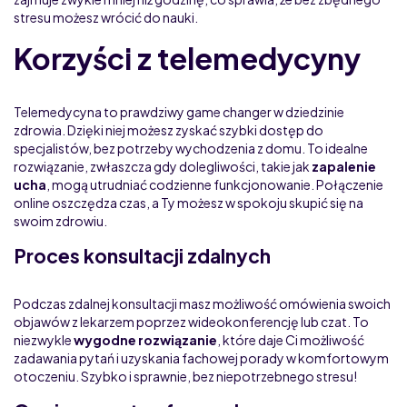
stresu możesz wrócić do nauki.
Korzyści z telemedycyny
Telemedycyna to prawdziwy game changer w dziedzinie
zdrowia. Dzięki niej możesz zyskać szybki dostęp do
specjalistów, bez potrzeby wychodzenia z domu. To idealne
rozwiązanie, zwłaszcza gdy dolegliwości, takie jak
zapalenie
ucha
, mogą utrudniać codzienne funkcjonowanie. Połączenie
online oszczędza czas, a Ty możesz w spokoju skupić się na
swoim zdrowiu.
Proces konsultacji zdalnych
Podczas zdalnej konsultacji masz możliwość omówienia swoich
objawów z lekarzem poprzez wideokonferencję lub czat. To
niezwykle
wygodne rozwiązanie
, które daje Ci możliwość
zadawania pytań i uzyskania fachowej porady w komfortowym
otoczeniu. Szybko i sprawnie, bez niepotrzebnego stresu!