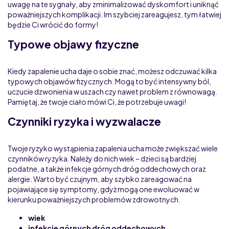
uwagę na te sygnały, aby zminimalizować dyskomfort i uniknąć
poważniejszych komplikacji. Im szybciej zareagujesz, tym łatwiej
będzie Ci wrócić do formy!
Typowe objawy fizyczne
Kiedy zapalenie ucha daje o sobie znać, możesz odczuwać kilka
typowych objawów fizycznych. Mogą to być intensywny ból,
uczucie dzwonienia w uszach czy nawet problem z równowagą.
Pamiętaj, że twoje ciało mówi Ci, że potrzebuje uwagi!
Czynniki ryzyka i wyzwalacze
Twoje ryzyko wystąpienia zapalenia ucha może zwiększać wiele
czynników ryzyka. Należy do nich wiek – dzieci są bardziej
podatne, a także infekcje górnych dróg oddechowych oraz
alergie. Warto być czujnym, aby szybko zareagować na
pojawiające się symptomy, gdyż mogą one ewoluować w
kierunku poważniejszych problemów zdrowotnych.
wiek
infekcje górnych dróg oddechowych