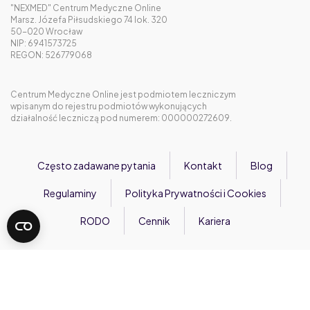
"NEXMED" Centrum Medyczne Online
Marsz. Józefa Piłsudskiego 74 lok. 320
50-020 Wrocław
NIP: 6941573725
REGON: 526779068
Centrum Medyczne Online jest podmiotem leczniczym
wpisanym do rejestru podmiotów wykonujących
działalność leczniczą pod numerem: 000000272609.
Często zadawane pytania
Kontakt
Blog
Regulaminy
Polityka Prywatności i Cookies
RODO
Cennik
Kariera