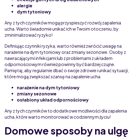
alergie
dym tytoniowy
Any z tych czynników mogą przyspieszyć rozwój zapalenia
ucha. Warto świadomie unikać ich w Twoim otoczeniu, by
zminimalizować ryzyko!
Definiując czynniki ryzyka, warto również zwrócić uwagę na
narażenie na dym tytoniowy oraz zmiany sezonowe. Osoby z
nawracającymi infekcjami lub z problemami z układem
odpornościowym również powinny być bardziej czujne.
Pamiętaj, aby regularnie dbać o swoje zdrowie i unikać sytuacji,
które mogą zwiększać szansę na zapalenie ucha.
narażenie na dym tytoniowy
zmiany sezonowe
osłabiony układ odpornościowy
Any z tych czynników to dodatkowe możliwości dla zapalenia
ucha, które warto monitorować w codziennym życiu!
Domowe sposoby na ulgę