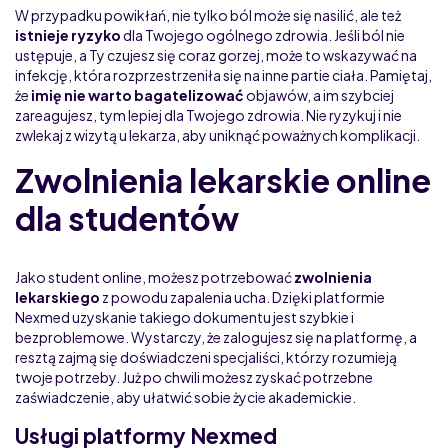
W przypadku powikłań, nie tylko ból może się nasilić, ale też
istnieje ryzyko
dla Twojego ogólnego zdrowia. Jeśli ból nie
ustępuje, a Ty czujesz się coraz gorzej, może to wskazywać na
infekcję, która rozprzestrzeniła się na inne partie ciała. Pamiętaj,
że
imię nie warto bagatelizować
objawów, a im szybciej
zareagujesz, tym lepiej dla Twojego zdrowia. Nie ryzykuj i nie
zwlekaj z wizytą u lekarza, aby uniknąć poważnych komplikacji.
Zwolnienia lekarskie online
dla studentów
Jako student online, możesz potrzebować
zwolnienia
lekarskiego
z powodu zapalenia ucha. Dzięki platformie
Nexmed uzyskanie takiego dokumentu jest szybkie i
bezproblemowe. Wystarczy, że zalogujesz się na platformę, a
resztą zajmą się doświadczeni specjaliści, którzy rozumieją
twoje potrzeby. Już po chwili możesz zyskać potrzebne
zaświadczenie, aby ułatwić sobie życie akademickie.
Usługi platformy Nexmed