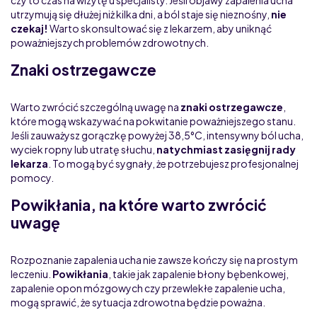
utrzymują się dłużej niż kilka dni, a ból staje się nieznośny,
nie
czekaj!
Warto skonsultować się z lekarzem, aby uniknąć
poważniejszych problemów zdrowotnych.
Znaki ostrzegawcze
Warto zwrócić szczególną uwagę na
znaki ostrzegawcze
,
które mogą wskazywać na pokwitanie poważniejszego stanu.
Jeśli zauważysz gorączkę powyżej 38,5°C, intensywny ból ucha,
wyciek ropny lub utratę słuchu,
natychmiast zasięgnij rady
lekarza
. To mogą być sygnały, że potrzebujesz profesjonalnej
pomocy.
Powikłania, na które warto zwrócić
uwagę
Rozpoznanie zapalenia ucha nie zawsze kończy się na prostym
leczeniu.
Powikłania
, takie jak zapalenie błony bębenkowej,
zapalenie opon mózgowych czy przewlekłe zapalenie ucha,
mogą sprawić, że sytuacja zdrowotna będzie poważna.