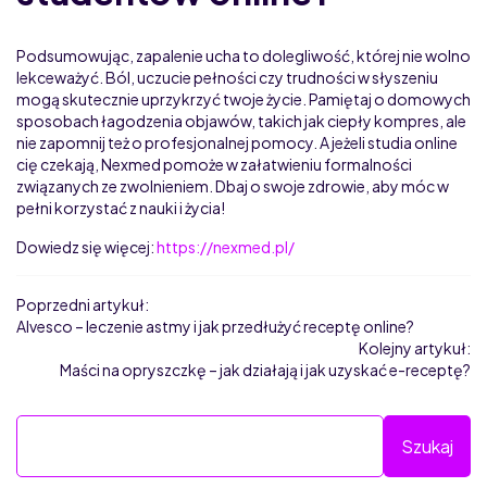
Podsumowując, zapalenie ucha to dolegliwość, której nie wolno
lekceważyć. Ból, uczucie pełności czy trudności w słyszeniu
mogą skutecznie uprzykrzyć twoje życie. Pamiętaj o domowych
sposobach łagodzenia objawów, takich jak ciepły kompres, ale
nie zapomnij też o profesjonalnej pomocy. A jeżeli studia online
cię czekają, Nexmed pomoże w załatwieniu formalności
związanych ze zwolnieniem. Dbaj o swoje zdrowie, aby móc w
pełni korzystać z nauki i życia!
Dowiedz się więcej:
https://nexmed.pl/
Poprzedni artykuł:
Alvesco – leczenie astmy i jak przedłużyć receptę online?
Kolejny artykuł:
Maści na opryszczkę – jak działają i jak uzyskać e-receptę?