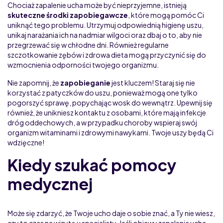
Chociaż zapalenie ucha może być nieprzyjemne, istnieją
skuteczne środki zapobiegawcze
, które mogą pomóc Ci
uniknąć tego problemu. Utrzymuj odpowiednią higienę uszu,
unikaj narażania ich na nadmiar wilgoci oraz dbaj o to, aby nie
przegrzewać się w chłodne dni. Również regularne
szczotkowanie zębów i zdrowa dieta mogą przyczynić się do
wzmocnienia odporności twojego organizmu.
Nie zapomnij, że
zapobieganie
jest kluczem! Staraj się nie
korzystać z patyczków do uszu, ponieważ mogą one tylko
pogorszyć sprawę, popychając wosk do wewnątrz. Upewnij się
również, że unikniesz kontaktu z osobami, które mają infekcje
dróg oddechowych, a w przypadku choroby wspieraj swój
organizm witaminami i zdrowymi nawykami. Twoje uszy będą Ci
wdzięczne!
Kiedy szukać pomocy
medycznej
Może się zdarzyć, że Twoje ucho daje o sobie znać, a Ty nie wiesz,
czy to czas na wizytę u specjalisty. Jeśli objawy zapalenia ucha