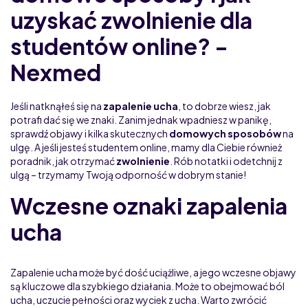
uzyskać zwolnienie dla
studentów online? -
Nexmed
Jeśli natknąłeś się na
zapalenie ucha
, to dobrze wiesz, jak
potrafi dać się we znaki. Zanim jednak wpadniesz w panikę,
sprawdź objawy i kilka skutecznych
domowych sposobów
na
ulgę. A jeśli jesteś studentem online, mamy dla Ciebie również
poradnik, jak otrzymać
zwolnienie
. Rób notatki i odetchnij z
ulgą – trzymamy Twoją odporność w dobrym stanie!
Wczesne oznaki zapalenia
ucha
Zapalenie ucha może być dość uciążliwe, a jego wczesne objawy
są kluczowe dla szybkiego działania. Może to obejmować ból
ucha, uczucie pełności oraz wyciek z ucha. Warto zwrócić