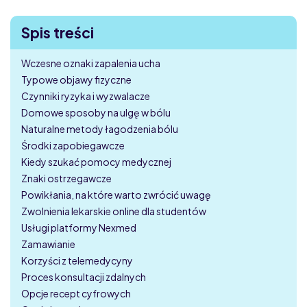
Spis treści
Wczesne oznaki zapalenia ucha
Typowe objawy fizyczne
Czynniki ryzyka i wyzwalacze
Domowe sposoby na ulgę w bólu
Naturalne metody łagodzenia bólu
Środki zapobiegawcze
Kiedy szukać pomocy medycznej
Znaki ostrzegawcze
Powikłania, na które warto zwrócić uwagę
Zwolnienia lekarskie online dla studentów
Usługi platformy Nexmed
Zamawianie
Korzyści z telemedycyny
Proces konsultacji zdalnych
Opcje recept cyfrowych