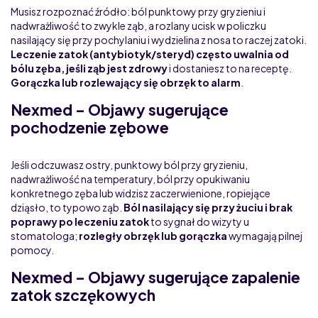
Musisz rozpoznać źródło: ból punktowy przy gryzieniu i
nadwrażliwość to zwykle ząb, a rozlany ucisk w policzku
nasilający się przy pochylaniu i wydzielina z nosa to raczej zatoki.
Leczenie zatok (antybiotyk/steryd) często uwalnia od
bólu zęba, jeśli ząb jest zdrowy
i dostaniesz to na receptę.
Gorączka lub rozlewający się obrzęk to alarm
.
Nexmed – Objawy sugerujące
pochodzenie zębowe
Jeśli odczuwasz ostry, punktowy ból przy gryzieniu,
nadwrażliwość na temperatury, ból przy opukiwaniu
konkretnego zęba lub widzisz zaczerwienione, ropiejące
dziąsło, to typowo ząb.
Ból nasilający się przy żuciu i brak
poprawy po leczeniu zatok
to sygnał do wizyty u
stomatologa;
rozległy obrzęk lub gorączka
wymagają pilnej
pomocy.
Nexmed – Objawy sugerujące zapalenie
zatok szczękowych