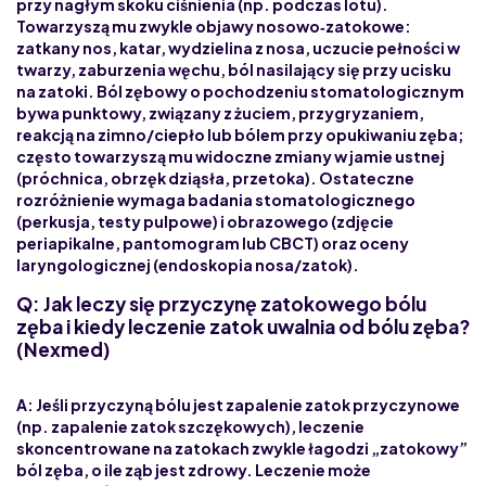
przy nagłym skoku ciśnienia (np. podczas lotu).
Towarzyszą mu zwykle objawy nosowo‑zatokowe:
zatkany nos, katar, wydzielina z nosa, uczucie pełności w
twarzy, zaburzenia węchu, ból nasilający się przy ucisku
na zatoki. Ból zębowy o pochodzeniu stomatologicznym
bywa punktowy, związany z żuciem, przygryzaniem,
reakcją na zimno/ciepło lub bólem przy opukiwaniu zęba;
często towarzyszą mu widoczne zmiany w jamie ustnej
(próchnica, obrzęk dziąsła, przetoka). Ostateczne
rozróżnienie wymaga badania stomatologicznego
(perkusja, testy pulpowe) i obrazowego (zdjęcie
periapikalne, pantomogram lub CBCT) oraz oceny
laryngologicznej (endoskopia nosa/zatok).
Q: Jak leczy się przyczynę zatokowego bólu
zęba i kiedy leczenie zatok uwalnia od bólu zęba?
(Nexmed)
A: Jeśli przyczyną bólu jest zapalenie zatok przyczynowe
(np. zapalenie zatok szczękowych), leczenie
skoncentrowane na zatokach zwykle łagodzi „zatokowy”
ból zęba, o ile ząb jest zdrowy. Leczenie może