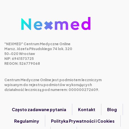
Mounjaro bez cukrzycy – czy to bezpieczne?
Saxenda, Ozempic, Mounjaro – który lek na
odchudzanie działa najlepiej?
Odchudzanie z Mounjaro – czego nikt ci nie powie
przed pierwszą dawką
Triderm maść. Kiedy działa, a kiedy szkodzi?
"NEXMED" Centrum Medyczne Online
Marsz. Józefa Piłsudskiego 74 lok. 320
50-020 Wrocław
NIP: 6941573725
REGON: 526779068