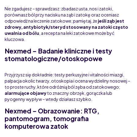
Nie zgadujesz – sprawdzasz: zbadasz usta, nos i zatoki,
porównasz ból przy nacisku na ząb i zatokę oraz oceniasz
odpowiedź na leczenie zatokowe; pamiętaj, że
jeśli ząb jest
zdrowy, antybiotyk/steryd stosowany na zatoki często
uwalnia od bólu
, a recepta na leki zatokowe może być
kluczowa.
Nexmed – Badanie kliniczne i testy
stomatologiczne/otoskopowe
Przyjrzysz się dokładnie: testy perkusyjne i vitalności miazgi,
palpacja okolic twarzy, otoskopia i ocena wydzieliny nosowej –
to proste ruchy, które odróżnią ból zęba od zatokowego;
alarmujące objawy
to znaczny obrzęk, gorączka lub
pyogenny wypływ – wtedy działasz szybko.
Nexmed – Obrazowanie: RTG,
pantomogram, tomografia
komputerowa zatok