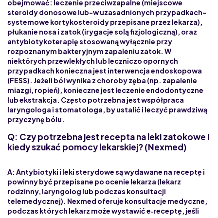
obejmować: leczenie przeciwzapalne (miejscowe
steroidy donosowe lub-w uzasadnionych przypadkach-
systemowe kortykosteroidy przepisane przez lekarza),
płukanie nosa i zatok (irygacje solą fizjologiczną), oraz
antybiotykoterapię stosowaną wyłącznie przy
rozpoznanym bakteryjnym zapaleniu zatok. W
niektórych przewlekłych lub leczniczo opornych
przypadkach konieczna jest interwencja endoskopowa
(FESS). Jeżeli ból wynika z choroby zęba (np. zapalenie
miazgi, ropień), konieczne jest leczenie endodontyczne
lub ekstrakcja. Często potrzebna jest współpraca
laryngologa i stomatologa, by ustalić i leczyć prawdziwą
przyczynę bólu.
Q: Czy potrzebna jest recepta na leki zatokowe i
kiedy szukać pomocy lekarskiej? (Nexmed)
A: Antybiotyki i leki sterydowe są wydawane na receptę i
powinny być przepisane po ocenie lekarza (lekarz
rodzinny, laryngolog lub podczas konsultacji
telemedycznej). Nexmed oferuje konsultacje medyczne,
podczas których lekarz może wystawić e‑receptę, jeśli