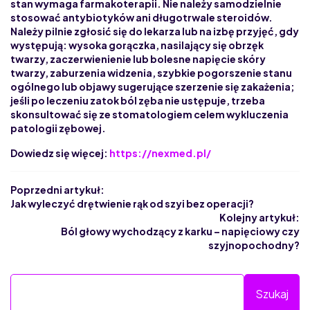
stan wymaga farmakoterapii. Nie należy samodzielnie
stosować antybiotyków ani długotrwale steroidów.
Należy pilnie zgłosić się do lekarza lub na izbę przyjęć, gdy
występują: wysoka gorączka, nasilający się obrzęk
twarzy, zaczerwienienie lub bolesne napięcie skóry
twarzy, zaburzenia widzenia, szybkie pogorszenie stanu
ogólnego lub objawy sugerujące szerzenie się zakażenia;
jeśli po leczeniu zatok ból zęba nie ustępuje, trzeba
skonsultować się ze stomatologiem celem wykluczenia
patologii zębowej.
Dowiedz się więcej:
https://nexmed.pl/
Poprzedni artykuł:
Jak wyleczyć drętwienie rąk od szyi bez operacji?
Kolejny artykuł:
Ból głowy wychodzący z karku – napięciowy czy
szyjnopochodny?