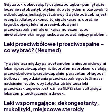
Gdy zatoki dokuczają, Ty czujesz ból zęba – pamiętaj, że
leczenie zatok antybiotykiem lub sterydem może uwolnić
od bólu zęba, jeśli ząb jest zdrowy
. Zwykle potrzebna jest
recepta
, dlatego skonsultuj się z lekarzem; doraźnie
łagodź objawy lekami przeciwbólowymi i
przeciwzapalnymi, ale unikaj samoleczenia, bo
niewłaściwe leki mogą maskować poważniejszy problem.
Leki przeciwbólowe i przeciwzapalne –
co wybrać? (Nexmed)
Ty wybierasz między paracetamolem a niesteroidowymi
lekami przeciwzapalnymi:
ibuprofen, naproksen
działają
przeciwbólowo i przeciwzapalnie, paracetamol łagodzi
ból bez silnego działania przeciwzapalnego. Jeśli masz
nadciśnienie, choroby żołądka lub bierzesz leki
przeciwzakrzepowe,
ostrożnie z NLPZ
i skonsultuj się z
lekarzem przed łączeniem dawek.
Leki wspomagające: dekongestanty,
mukolityki, miejscowe steroidy