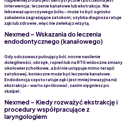
interwencja: leczenie kanałowe lub ekstrakcja.
Nie
lekceważ uporczywego bólu
– może to być
ognisko
zakażenia
zagrażające zatokom; szybka diagnoza ratuje
ząb lub zdrowie, więc nie zwlekaj z wizytą.
Nexmed – Wskazania do leczenia
endodontycznego (kanałowego)
Gdy odczuwasz pulsujący ból, nocne nasilenie
dolegliwości, obrzęk, ropień lub na RTG widoczne zmiany
okołowierzchołkowe, a ból nie ustępuje mimo terapii
zatokowej, konieczne może być leczenie kanałowe.
Endodoncja często
ratuje ząb
i jest mniej inwazyjna niż
ekstrakcja – warto spróbować, zanim sięgniesz po
skalpel.
Nexmed – Kiedy rozważyć ekstrakcję i
procedury współpracujące z
laryngologiem