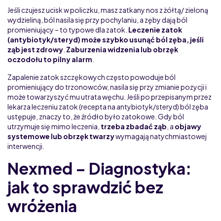
Jeśli czujesz ucisk w policzku, masz zatkany nos z żółtą/ zieloną
wydzieliną, ból nasila się przy pochylaniu, a zęby dają ból
promieniujący – to typowe dla zatok.
Leczenie zatok
(antybiotyk/steryd) może szybko usunąć ból zęba, jeśli
ząb jest zdrowy
.
Zaburzenia widzenia lub obrzęk
oczodołu to pilny alarm
.
Zapalenie zatok szczękowych często powoduje ból
promieniujący do trzonowców, nasila się przy zmianie pozycji i
może towarzyszyć mu utrata węchu. Jeśli po przepisanym przez
lekarza leczeniu zatok (recepta na antybiotyk/steryd) ból zęba
ustępuje, znaczy to, że źródło było zatokowe. Gdy ból
utrzymuje się mimo leczenia,
trzeba zbadać ząb
, a
objawy
systemowe lub obrzęk twarzy
wymagają natychmiastowej
interwencji.
Nexmed – Diagnostyka:
jak to sprawdzić bez
wróżenia