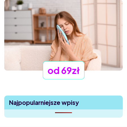
od 69zł
Najpopularniejsze wpisy
Uczucie ciała obcego w oku – dlaczego boli, choć nic
nie widać?