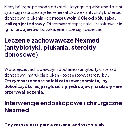
Kiedy ból zęba pochodzi od zatoki, laryngolog w Nexmed oceni
sytuację i zaproponuje leczenie zatokowe – antybiotyk, steroid
donosowy i płukania – co
może uwolnić Cię od bólu zęba,
jeśli ząb jest zdrowy
. Otrzymasz receptę na leki zatokowe;
nie
ignoruj objawów
, bo zakażenie może się rozszerzać.
Leczenie zachowawcze Nexmed
(antybiotyki, płukania, steroidy
donosowe)
W podejściu zachowawczym dostaniesz antybiotyk, steroid
donosowy i instrukcję płukań – to często wystarczy, by
.
Otrzymasz receptę na leki zatokowe; pamiętaj, by
dokończyć kurację i zgłosić się, jeśli objawy nasilą się –
nie
przerywaj leczenia
.
Interwencje endoskopowe i chirurgiczne
Nexmed
Gdy zatoka jest uparcie zatkana, endoskopia lub