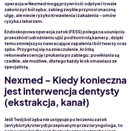
operacja w Nexmed mogą przywrócić odpływ i trwale
zakończyć ból zęba;
zabieg zwykle przynosi znaczną
ulgę
, ale niesie ryzyko krwawienia i zakażenia –
omów
ryzyka z lekarzem
.
Endoskopowa operacja zatok (FESS) polega na usunięciu
przeszkód i udrożnieniu ujść pod kontrolą kamery; dzięki
temu
zmniejszysz nawracające zapalenia i ból twarzy oraz
zęba
. Przygotuj się na znieczulenie, krótką
rekonwalescencję i płukania po zabiegu;
powikłania są
rzadkie, ale możliwe
, dlatego każdy krok omawiasz ze
specjalistą.
Nexmed – Kiedy konieczna
jest interwencja dentysty
(ekstrakcja, kanał)
Jeśli Twój ból zęba nie ustępuje po leczeniu zatok
(antybiotyk/steryd) przepisanym przez laryngologa, to
najpewniej źródło jest dentystyczne i potrzebna jest