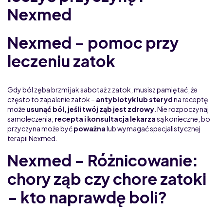
Nexmed
Nexmed – pomoc przy
leczeniu zatok
Gdy ból zęba brzmi jak sabotaż z zatok, musisz pamiętać, że
często to zapalenie zatok –
antybiotyk lub steryd
na receptę
może
usunąć ból, jeśli twój ząb jest zdrowy
. Nie rozpoczynaj
samoleczenia;
recepta i konsultacja lekarza
są konieczne, bo
przyczyna może być
poważna
lub wymagać specjalistycznej
terapii Nexmed.
Nexmed – Różnicowanie:
chory ząb czy chore zatoki
– kto naprawdę boli?