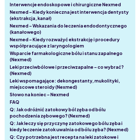
Interwencje endoskopowe i chirurgiczne Nexmed
Nexmed – Kiedy konieczna jest interwencja dentysty
(ekstrakcja, kanał)
Nexmed – Wskazania do leczenia endodontycznego
(kanałowego)
Nexmed – Kiedy rozważyć ekstrakcję i procedury
współpracujące z laryngologiem
Wsparcie farmakologiczne bólu i stanu zapalnego
(Nexmed)
Leki przeciwbólowe i przeciwzapalne – co wybrać?
(Nexmed)
Leki wspomagające: dekongestanty, mukolityki,
miejscowe steroidy (Nexmed)
Słowo na koniec – Nexmed
FAQ
Q: Jak odróżnić zatokowy ból zęba od bólu
pochodzenia zębowego? (Nexmed)
Q: Jak leczy się przyczynę zatokowego bólu zęba i
kiedy leczenie zatok uwalnia od bólu zęba? (Nexmed)
Q: Czy potrzebna jest recepta na leki zatokowe i