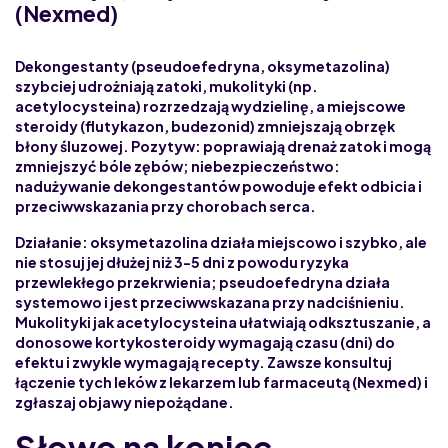
(Nexmed)
Dekongestanty (pseudoefedryna, oksymetazolina)
szybciej udrożniają zatoki, mukolityki (np.
acetylocysteina) rozrzedzają wydzielinę, a miejscowe
steroidy (flutykazon, budezonid) zmniejszają obrzęk
błony śluzowej.
Pozytyw: poprawiają drenaż zatok i mogą
zmniejszyć bóle zębów
;
niebezpieczeństwo:
nadużywanie dekongestantów powoduje efekt odbicia
i
przeciwwskazania przy chorobach serca.
Działanie: oksymetazolina działa miejscowo i szybko, ale
nie stosuj jej dłużej niż 3-5 dni
z powodu ryzyka
przewlekłego przekrwienia; pseudoefedryna działa
systemowo i jest
przeciwwskazana przy nadciśnieniu
.
Mukolityki jak acetylocysteina ułatwiają odksztuszanie, a
donosowe kortykosteroidy wymagają czasu (dni) do
efektu i zwykle
wymagają recepty
. Zawsze konsultuj
łączenie tych leków z lekarzem lub farmaceutą (Nexmed) i
zgłaszaj objawy niepożądane.
Słowo na koniec –