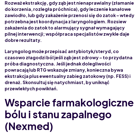
Rozważ ekstrakcję, gdy ząb jest nienaprawialny (złamanie
do korzenia, rozległa próchnica), gdy leczenie kanałowe
zawiodło, lub gdy zakażenie przenosi się do zatok – wtedy
potrzebna jest koordynacja z laryngologiem.
Rozsiew
zakażenia do zatok
to alarmujący sygnał wymagający
pilnej interwencji; współpraca specjalistów zwykle daje
dobre rezultaty.
Laryngolog może przepisać antybiotyk/steryd, co
czasowo złagodzi ból
jeśli ząb jest zdrowy – to przydatna
próba diagnostyczna. Jeśli jednak dolegliwości
powracają lub RTG wskazuje zmiany, konieczna bywa
ekstrakcja plus ewentualny zabieg zatokowy (np. FESS) i
drenaż.
Skonsultuj się natychmiast
, by uniknąć
przewlekłych powikłań.
Wsparcie farmakologiczne
bólu i stanu zapalnego
(Nexmed)