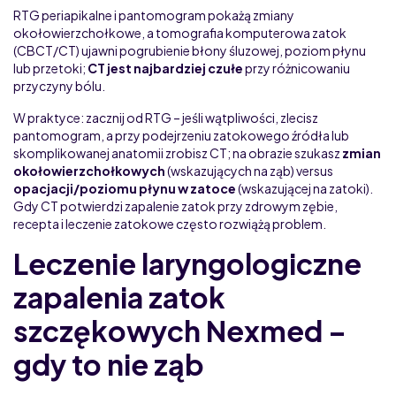
RTG periapikalne i pantomogram pokażą zmiany
okołowierzchołkowe, a tomografia komputerowa zatok
(CBCT/CT) ujawni pogrubienie błony śluzowej, poziom płynu
lub przetoki;
CT jest najbardziej czułe
przy różnicowaniu
przyczyny bólu.
W praktyce: zacznij od RTG – jeśli wątpliwości, zlecisz
pantomogram, a przy podejrzeniu zatokowego źródła lub
skomplikowanej anatomii zrobisz CT; na obrazie szukasz
zmian
okołowierzchołkowych
(wskazujących na ząb) versus
opacjacji/poziomu płynu w zatoce
(wskazującej na zatoki).
Gdy CT potwierdzi zapalenie zatok przy zdrowym zębie,
recepta i leczenie zatokowe często rozwiążą problem.
Leczenie laryngologiczne
zapalenia zatok
szczękowych Nexmed –
gdy to nie ząb