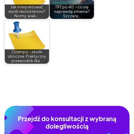
Jak interpretować
TRT po 40. - co się
wynik testosteronu?
naprawdę zmienia?
Normy, wiek,…
Szczera…
Ozempic - skutki
uboczne. Praktyczny
przewodnik dla…
Przejdź do konsultacji z wybraną
dolegliwością