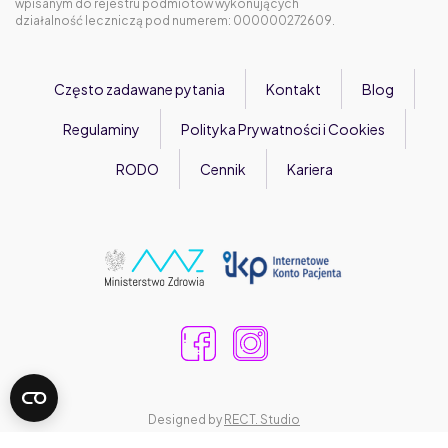
wpisanym do rejestru podmiotów wykonujących
działalność leczniczą pod numerem: 000000272609.
Często zadawane pytania
Kontakt
Blog
Regulaminy
Polityka Prywatności i Cookies
RODO
Cennik
Kariera
Designed by
RECT. Studio