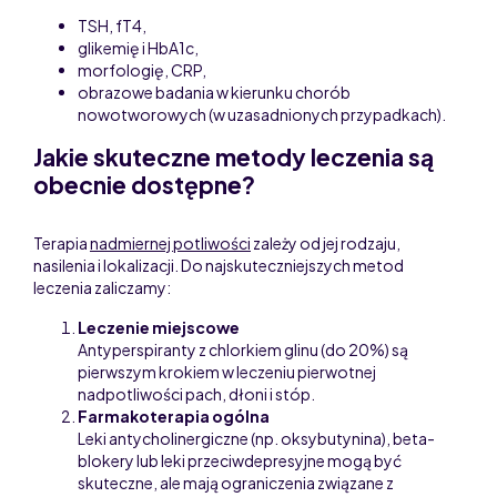
TSH, fT4,
glikemię i HbA1c,
morfologię, CRP,
obrazowe badania w kierunku chorób
nowotworowych (w uzasadnionych przypadkach).
Jakie skuteczne metody leczenia są
obecnie dostępne?
Terapia
nadmiernej potliwości
zależy od jej rodzaju,
nasilenia i lokalizacji. Do najskuteczniejszych metod
leczenia zaliczamy:
Leczenie miejscowe
Antyperspiranty z chlorkiem glinu (do 20%) są
pierwszym krokiem w leczeniu pierwotnej
nadpotliwości pach, dłoni i stóp.
Farmakoterapia ogólna
Leki antycholinergiczne (np. oksybutynina), beta-
blokery lub leki przeciwdepresyjne mogą być
skuteczne, ale mają ograniczenia związane z