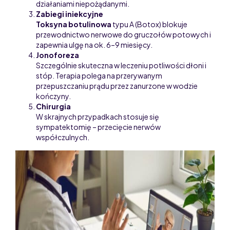
działaniami niepożądanymi.
Zabiegi iniekcyjne
Toksyna botulinowa
typu A (Botox) blokuje
przewodnictwo nerwowe do gruczołów potowych i
zapewnia ulgę na ok. 6–9 miesięcy.
Jonoforeza
Szczególnie skuteczna w leczeniu potliwości dłoni i
stóp. Terapia polega na przerywanym
przepuszczaniu prądu przez zanurzone w wodzie
kończyny.
Chirurgia
W skrajnych przypadkach stosuje się
sympatektomię – przecięcie nerwów
współczulnych.