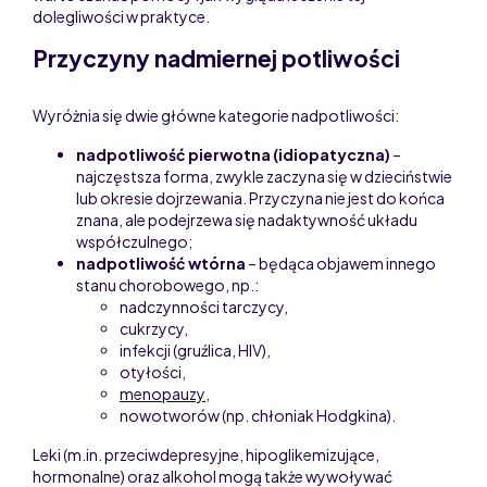
dolegliwości w praktyce.
Przyczyny nadmiernej potliwości
Wyróżnia się dwie główne kategorie nadpotliwości:
nadpotliwość pierwotna (idiopatyczna)
–
najczęstsza forma, zwykle zaczyna się w dzieciństwie
lub okresie dojrzewania. Przyczyna nie jest do końca
znana, ale podejrzewa się nadaktywność układu
współczulnego;
nadpotliwość wtórna
– będąca objawem innego
stanu chorobowego, np.:
nadczynności tarczycy,
cukrzycy,
infekcji (gruźlica, HIV),
otyłości,
menopauzy
,
nowotworów (np. chłoniak Hodgkina).
Leki (m.in. przeciwdepresyjne, hipoglikemizujące,
hormonalne) oraz alkohol mogą także wywoływać