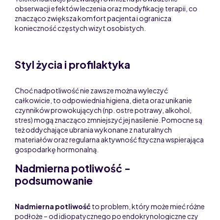
obserwacji efektów leczenia oraz modyfikację terapii, co
znacząco zwiększa komfort pacjenta i ogranicza
konieczność częstych wizyt osobistych.
Styl życia i profilaktyka
Choć nadpotliwość nie zawsze można wyleczyć
całkowicie, to odpowiednia higiena, dieta oraz unikanie
czynników prowokujących (np. ostre potrawy, alkohol,
stres) mogą znacząco zmniejszyć jej nasilenie. Pomocne są
też oddychające ubrania wykonane z naturalnych
materiałów oraz regularna aktywność fizyczna wspierająca
gospodarkę hormonalną.
Nadmierna potliwość -
podsumowanie
Nadmierna potliwość
to problem, który może mieć różne
podłoże – od idiopatycznego po endokrynologiczne czy