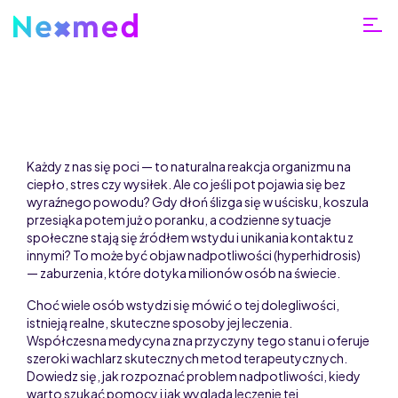
Każdy z nas się poci — to naturalna reakcja organizmu na
ciepło, stres czy wysiłek. Ale co jeśli pot pojawia się bez
wyraźnego powodu? Gdy dłoń ślizga się w uścisku, koszula
przesiąka potem już o poranku, a codzienne sytuacje
społeczne stają się źródłem wstydu i unikania kontaktu z
innymi? To może być objaw nadpotliwości (hyperhidrosis)
— zaburzenia, które dotyka milionów osób na świecie.
e-
Choć wiele osób wstydzi się mówić o tej dolegliwości,
Recepta
istnieją realne, skuteczne sposoby jej leczenia.
Współczesna medycyna zna przyczyny tego stanu i oferuje
szeroki wachlarz skutecznych metod terapeutycznych.
Dowiedz się, jak rozpoznać problem nadpotliwości, kiedy
warto szukać pomocy i jak wygląda leczenie tej