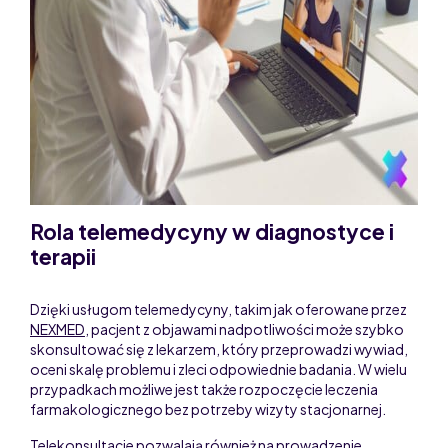
Rola telemedycyny w diagnostyce i
terapii
Dzięki usługom telemedycyny, takim jak oferowane przez
NEXMED
, pacjent z objawami nadpotliwości może szybko
skonsultować się z lekarzem, który przeprowadzi wywiad,
oceni skalę problemu i zleci odpowiednie badania. W wielu
przypadkach możliwe jest także rozpoczęcie leczenia
farmakologicznego bez potrzeby wizyty stacjonarnej.
Telekonsultacje pozwalają również na prowadzenie