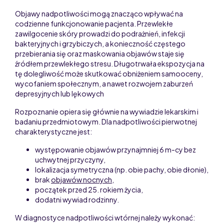
Objawy nadpotliwości mogą znacząco wpływać na
codzienne funkcjonowanie pacjenta. Przewlekłe
zawilgocenie skóry prowadzi do podrażnień, infekcji
bakteryjnych i grzybiczych, a konieczność częstego
przebierania się oraz maskowania objawów staje się
źródłem przewlekłego stresu. Długotrwała ekspozycja na
tę dolegliwość może skutkować obniżeniem samooceny,
wycofaniem społecznym, a nawet rozwojem zaburzeń
depresyjnych lub lękowych
Rozpoznanie opiera się głównie na wywiadzie lekarskim i
badaniu przedmiotowym. Dla nadpotliwości pierwotnej
charakterystyczne jest:
występowanie objawów przynajmniej 6 m-cy bez
uchwytnej przyczyny,
lokalizacja symetryczna (np. obie pachy, obie dłonie),
brak
objawów nocnych
,
początek przed 25. rokiem życia,
dodatni wywiad rodzinny.
W diagnostyce nadpotliwości wtórnej należy wykonać: