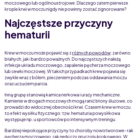
moczowego lub ogólnoustrojowe. Dlaczego zatem pierwsze
krople krwi w moczu nigdy nie powinny zostać zignorowane?
Najczęstsze przyczyny
hematurii
Krew w moczu może pojawić się z
różnych powodów
: zarówno
błahych, jak i bardzo poważnych. Do najczęstszych należą
infekcje układu moczowego, zapalenie pęcherza moczowego
lub cewki moczowej. W takich przypadkach krew pojawia się
zwykle wraz z bólem, pieczeniem podczas oddawania moczu
oraz uczuciem parcia.
Inną grupę stanowią kamica nerkowa i urazy mechaniczne.
Kamienie w drogach moczowych mogą ranić błony śluzowe, co
prowadzi do widocznej obecności krwi. Czasem krew w moczu
to efekt wysiłku fizycznego: tzw. hematuria powysiłkowa
występuje np. u sportowców po intensywnym treningu.
Bardziej niepokojące przyczyny to choroby nowotworowe- rak
pęcherza moczowego, rak nerki czy gruczołu krokowego. W