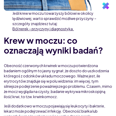
Jeśli krew w moczu towarzyszy bólowi w okolicy
lędźwiowej, warto sprawdzić możliwe przyczyny –
szczegóły znajdziesz tutaj:
Ból nerek – przyczyny i diagnostyka.
Krew w moczu: co
oznaczają wyniki badań?
Obecność czerwonych krwinek w moczu potwierdzona
badaniem ogólnym to jasny sygnał, że doszło do uszkodzenia
któregoś z odcinków układu moczowego. Ważne jest, ile
erytrocytów znajduje się w polu widzenia: im więcej, tym
silniejsze podejrzenie poważniejszego problemu. Czasem, mimo
że mocz wygląda na czysty, badanie wykrywa mikroskopijną
ilość krwi, to tzw. krwinkomocz.
Jeśli dodatkowo w moczu pojawiają się leukocyty i bakterie,
lekarz może podejrzewać infekcję. Obecność białka lub