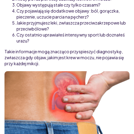
Objawy występują stale czy tylko czasami?
Czy pojawiają się dodatkowe objawy: ból, gorączka,
pieczenie, uczucie parcia na pęcherz?
Jakie przyjmujesz leki, zwłaszcza przeciwzakrzepowe lub
przeciwbólowe?
Czy ostatnio uprawiałeś intensywny sport lub doznałeś
urazu?
Takie informacje mogą znacząco przyspieszyć diagnostykę,
zwłaszcza gdy objaw, jakim jest krew w moczu, nie pojawia się
przy każdej mikcji.