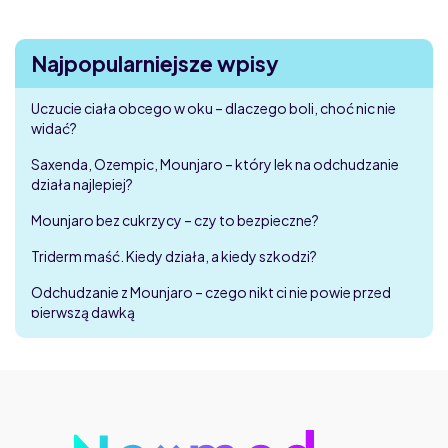
Najpopularniejsze wpisy
Uczucie ciała obcego w oku – dlaczego boli, choć nic nie
widać?
Saxenda, Ozempic, Mounjaro – który lek na odchudzanie
działa najlepiej?
Mounjaro bez cukrzycy – czy to bezpieczne?
Triderm maść. Kiedy działa, a kiedy szkodzi?
Odchudzanie z Mounjaro – czego nikt ci nie powie przed
pierwszą dawką