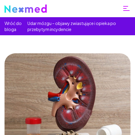
Wróć do
Udar mózgu – objawy zwiastujące i opieka po
bloga
przebytym incydencie