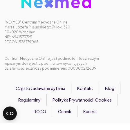
"NEXMED" Centrum Medyczne Online
Marsz. Józefa Piłsudskiego 74 lok. 320
50-020 Wrocław
NIP: 6941573725
REGON: 526779068
Centrum Medyczne Online jest podmiotem leczniczym
wpisanym do rejestru podmiotów wykonujących
działalność leczniczą pod numerem: 000000272609.
Często zadawane pytania
Kontakt
Blog
Regulaminy
Polityka Prywatności i Cookies
RODO
Cennik
Kariera