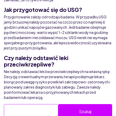
Jak przygotować się do USG?
Przygotowanie zależy od rodzaju badania. W przypadku USG
jamy brzusznej należy pozostać na czczo przez co najmniej 6
godzin i unikać napojów gazowanych. Jeśli badanie obejmuje
pęcherz moczowy, warto wypić 1–2 szklanki wody na godzinę
przed badaniem i nie oddawać moczu. USG nerek nie wymaga
specjalnego przygotowania, ale lepsza widoczność uzyskiwana
jest przy pustym żołądku.
Czy należy odstawić leki
przeciwkrzepliwe?
Nie należy odstawiać leków przeciwkrzepliwych na własną rękę.
Decyzję o ewentualnym przerwaniu terapii podejmuje lekarz,
biorąc pod uwagę ryzyko powikłań zakrzepowo-zatorowych i
planowany zakres diagnostyki lub zabiegu. Zawsze należy
poinformować lekarza o przyjmowanych lekach przed
badaniem lub operacją.