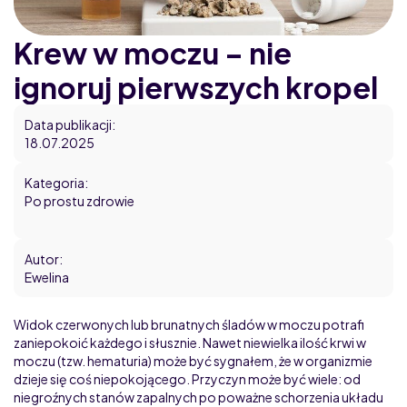
Krew w moczu – nie
Home
ignoruj pierwszych kropel
Blog
Data publikacji:
18.07.2025
Kategoria:
Po prostu zdrowie
Autor:
Ewelina
Widok czerwonych lub brunatnych śladów w moczu potrafi
zaniepokoić każdego i słusznie. Nawet niewielka ilość krwi w
moczu (tzw. hematuria) może być sygnałem, że w organizmie
dzieje się coś niepokojącego. Przyczyn może być wiele: od
niegroźnych stanów zapalnych po poważne schorzenia układu