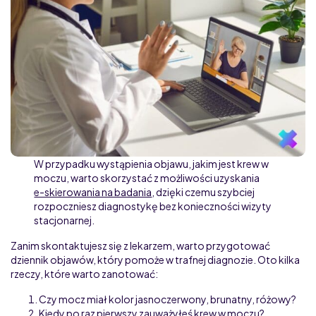
W przypadku wystąpienia objawu, jakim jest krew w
moczu, warto skorzystać z możliwości uzyskania
e-skierowania na badania
, dzięki czemu szybciej
rozpoczniesz diagnostykę bez konieczności wizyty
stacjonarnej.
Zanim skontaktujesz się z lekarzem, warto przygotować
dziennik objawów, który pomoże w trafnej diagnozie. Oto kilka
rzeczy, które warto zanotować:
Czy mocz miał kolor jasnoczerwony, brunatny, różowy?
Kiedy po raz pierwszy zauważyłeś krew w moczu?