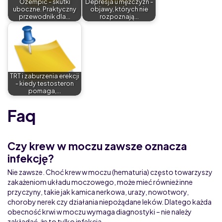
Ozempic - skutki
Depresja u mężczyzn -
uboczne. Praktyczny
objawy, których nie
przewodnik dla…
rozpoznają…
TRT i zaburzenia erekcji
- kiedy testosteron
pomaga,…
Faq
Czy krew w moczu zawsze oznacza
infekcję?
Nie zawsze. Choć krew w moczu (hematuria) często towarzyszy
zakażeniom układu moczowego, może mieć również inne
przyczyny, takie jak kamica nerkowa, urazy, nowotwory,
choroby nerek czy działania niepożądane leków. Dlatego każda
obecność krwi w moczu wymaga diagnostyki – nie należy
zakładać, że to tylko infekcja.