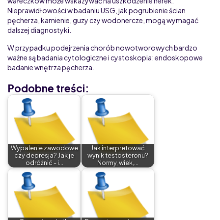
wałeczków może wskazywać na uszkodzenie nerek.
Nieprawidłowości w badaniu USG, jak pogrubienie ścian
pęcherza, kamienie, guzy czy wodonercze, mogą wymagać
dalszej diagnostyki.
W przypadku podejrzenia chorób nowotworowych bardzo
ważne są badania cytologiczne i cystoskopia: endoskopowe
badanie wnętrza pęcherza.
Podobne treści:
Wypalenie zawodowe
Jak interpretować
czy depresja? Jak je
wynik testosteronu?
odróżnić - i…
Normy, wiek,…