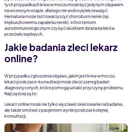
tych przypadkach krew w moczu może być jedynym objawem
na wczesnym etapie, dlatego nie wolno jej lekceważyć.
Hematuria może też towarzyszyć chorobom nerek (np.
kłębuszkowemu zapaleniu nerek), schorzeniom
autoimmunologicznym czy być skutkiem działania leków
przeciwkrzepliwych.
Jakie badania zleci lekarz
online?
W przypadku zgłoszenia objawu, jakim jest krew w moczu,
lekarz podczas e-konsultacji może zlecić szereg badań
diagnostycznych, które pomogą ustalić przyczynę problemu.
Najczęściej są to:
Lekarz online może nie tylko wystawić skierowanie na badania,
ale także omówić z pacjentem wyniki podczas kolejnej
konsultacji.