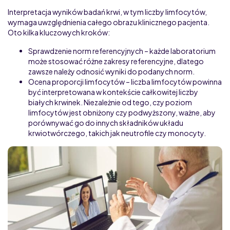
Interpretacja wyników badań krwi, w tym liczby limfocytów,
wymaga uwzględnienia całego obrazu klinicznego pacjenta.
Oto kilka kluczowych kroków:
Sprawdzenie norm referencyjnych – każde laboratorium
może stosować różne zakresy referencyjne, dlatego
zawsze należy odnosić wyniki do podanych norm.
Ocena proporcji limfocytów – liczba limfocytów powinna
być interpretowana w kontekście całkowitej liczby
białych krwinek. Niezależnie od tego, czy poziom
limfocytów jest obniżony czy podwyższony, ważne, aby
porównywać go do innych składników układu
krwiotwórczego, takich jak neutrofile czy monocyty.