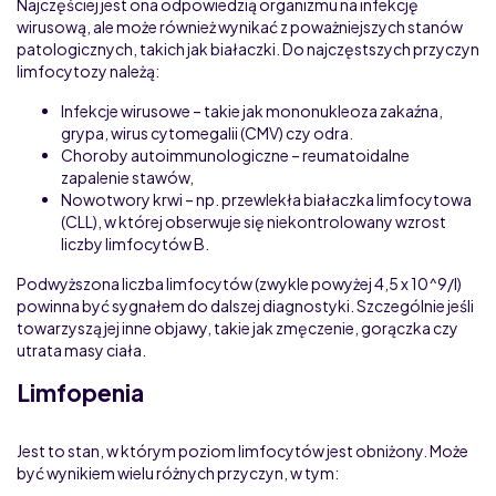
Najczęściej jest ona odpowiedzią organizmu na infekcję
wirusową, ale może również wynikać z poważniejszych stanów
patologicznych, takich jak białaczki. Do najczęstszych przyczyn
limfocytozy należą:
Infekcje wirusowe – takie jak mononukleoza zakaźna,
grypa, wirus cytomegalii (CMV) czy odra.
Choroby autoimmunologiczne – reumatoidalne
zapalenie stawów,
Nowotwory krwi – np. przewlekła białaczka limfocytowa
(CLL), w której obserwuje się niekontrolowany wzrost
liczby limfocytów B.
Podwyższona liczba limfocytów (zwykle powyżej 4,5 x 10^9/l)
powinna być sygnałem do dalszej diagnostyki. Szczególnie jeśli
towarzyszą jej inne objawy, takie jak zmęczenie, gorączka czy
utrata masy ciała.
Limfopenia
Jest to stan, w którym poziom limfocytów jest obniżony. Może
być wynikiem wielu różnych przyczyn, w tym: