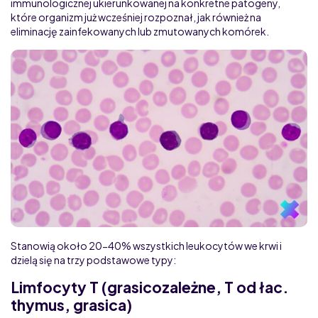
immunologicznej ukierunkowanej na konkretne patogeny,
które organizm już wcześniej rozpoznał, jak również na
eliminację zainfekowanych lub zmutowanych komórek.
Stanowią około 20-40% wszystkich leukocytów we krwi i
dzielą się na trzy podstawowe typy:
Limfocyty T (grasicozależne, T od łac.
thymus, grasica)