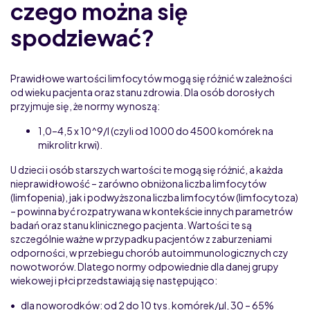
czego można się
spodziewać?
Prawidłowe wartości limfocytów mogą się różnić w zależności
od wieku pacjenta oraz stanu zdrowia. Dla osób dorosłych
przyjmuje się, że normy wynoszą:
1,0–4,5 x 10^9/l (czyli od 1000 do 4500 komórek na
mikrolitr krwi).
U dzieci i osób starszych wartości te mogą się różnić, a każda
nieprawidłowość – zarówno obniżona liczba limfocytów
(limfopenia), jak i podwyższona liczba limfocytów (limfocytoza)
– powinna być rozpatrywana w kontekście innych parametrów
badań oraz stanu klinicznego pacjenta. Wartości te są
szczególnie ważne w przypadku pacjentów z zaburzeniami
odporności, w przebiegu chorób autoimmunologicznych czy
nowotworów. Dlatego normy odpowiednie dla danej grupy
wiekowej i płci przedstawiają się następująco:
• dla noworodków: od 2 do 10 tys. komórek/µl, 30 – 65%