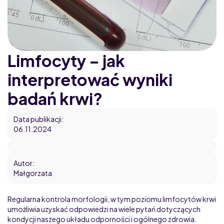
Home
Blog
Limfocyty – jak
interpretować wyniki
badań krwi?
Data publikacji:
06.11.2024
Autor:
Małgorzata
Regularna kontrola morfologii, w tym poziomu limfocytów krwi
umożliwia uzyskać odpowiedzi na wiele pytań dotyczących
kondycji naszego układu odporności i ogólnego zdrowia.