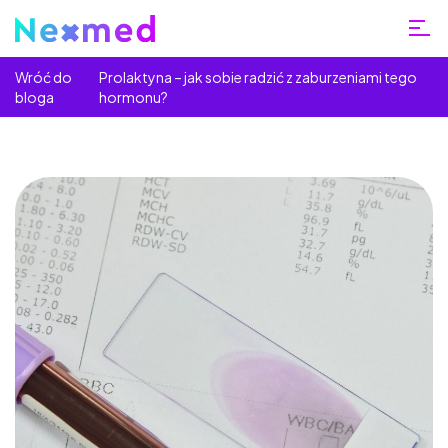
Wróć do
Prolaktyna – jak sobie radzić z zaburzeniami tego
bloga
hormonu?