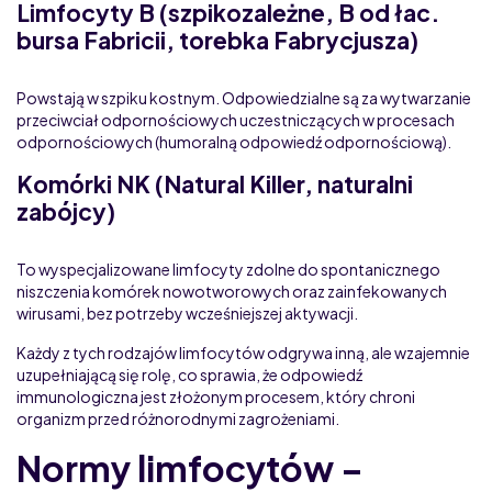
Limfocyty B (szpikozależne, B od łac.
bursa Fabricii, torebka Fabrycjusza)
Powstają w szpiku kostnym. Odpowiedzialne są za wytwarzanie
przeciwciał odpornościowych uczestniczących w procesach
odpornościowych (humoralną odpowiedź odpornościową).
Komórki NK (Natural Killer, naturalni
zabójcy)
To wyspecjalizowane limfocyty zdolne do spontanicznego
niszczenia komórek nowotworowych oraz zainfekowanych
wirusami, bez potrzeby wcześniejszej aktywacji.
Każdy z tych rodzajów limfocytów odgrywa inną, ale wzajemnie
uzupełniającą się rolę, co sprawia, że odpowiedź
immunologiczna jest złożonym procesem, który chroni
organizm przed różnorodnymi zagrożeniami.
Normy limfocytów –