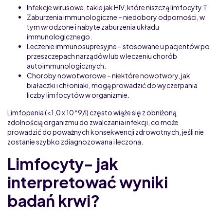
Infekcje wirusowe, takie jak HIV, które niszczą limfocyty T.
Zaburzenia immunologiczne – niedobory odporności, w
tym wrodzone i nabyte zaburzenia układu
immunologicznego.
Leczenie immunosupresyjne – stosowane u pacjentów po
przeszczepach narządów lub w leczeniu chorób
autoimmunologicznych.
Choroby nowotworowe – niektóre nowotwory, jak
białaczki i chłoniaki, mogą prowadzić do wyczerpania
liczby limfocytów w organizmie.
Limfopenia (<1,0 x 10^9/l) często wiąże się z obniżoną
zdolnością organizmu do zwalczania infekcji, co może
prowadzić do poważnych konsekwencji zdrowotnych, jeśli nie
zostanie szybko zdiagnozowana i leczona.
Limfocyty- jak
interpretować wyniki
badań krwi?