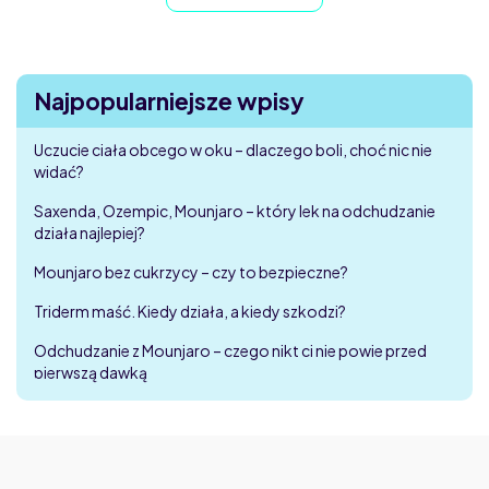
Najpopularniejsze wpisy
Uczucie ciała obcego w oku – dlaczego boli, choć nic nie
widać?
Saxenda, Ozempic, Mounjaro – który lek na odchudzanie
działa najlepiej?
Mounjaro bez cukrzycy – czy to bezpieczne?
Triderm maść. Kiedy działa, a kiedy szkodzi?
Odchudzanie z Mounjaro – czego nikt ci nie powie przed
pierwszą dawką