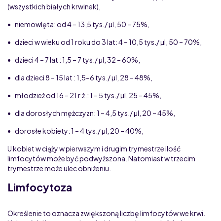
(wszystkich białych krwinek),
• niemowlęta: od 4 – 13,5 tys./ µl, 50 – 75%,
• dzieci w wieku od 1 roku do 3 lat: 4 – 10,5 tys./ µl, 50 – 70%,
• dzieci 4 – 7 lat : 1,5 – 7 tys./ µl, 32 – 60%,
• dla dzieci 8 – 15 lat : 1,5-6 tys./ µl, 28 – 48%,
• młodzież od 16 – 21 r.ż.: 1 – 5 tys./ µl, 25 – 45%,
• dla dorosłych mężczyzn: 1 – 4,5 tys./ µl, 20 – 45%,
• dorosłe kobiety: 1 – 4 tys./ µl, 20 – 40%,
U kobiet w ciąży w pierwszym i drugim trymestrze ilość
limfocytów może być podwyższona. Natomiast w trzecim
trymestrze może ulec obniżeniu.
Limfocytoza
Określenie to oznacza zwiększoną liczbę limfocytów we krwi.