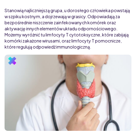
Stanowią najliczniejszą grupa, u dorosłego człowieka powstają
w szpiku kostnym, a dojrzewają w grasicy. Odpowiadają za
bezpośrednie niszczenie zainfekowanych komórek oraz
aktywację innych elementów układu odpornościowego.
Możemy wyróżnić tu limfocyty T cytotoksyczne, które zabijają
komórki zakażone wirusami, oraz limfocyty T pomocnicze,
które regulują odpowiedź immunologiczną.