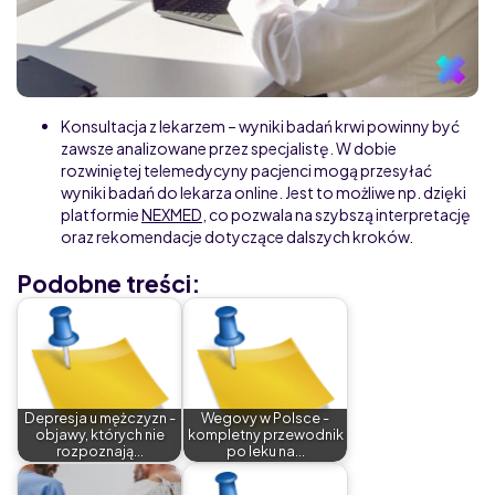
Konsultacja z lekarzem – wyniki badań krwi powinny być
zawsze analizowane przez specjalistę. W dobie
rozwiniętej telemedycyny pacjenci mogą przesyłać
wyniki badań do lekarza online. Jest to możliwe np. dzięki
platformie
NEXMED
, co pozwala na szybszą interpretację
oraz rekomendacje dotyczące dalszych kroków.
Podobne treści:
Depresja u mężczyzn -
Wegovy w Polsce -
objawy, których nie
kompletny przewodnik
rozpoznają…
po leku na…