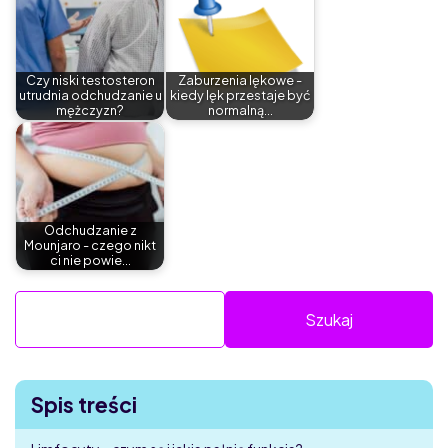
Czy niski testosteron
Zaburzenia lękowe -
utrudnia odchudzanie u
kiedy lęk przestaje być
mężczyzn?
normalną…
Odchudzanie z
Mounjaro - czego nikt
ci nie powie…
Spis treści