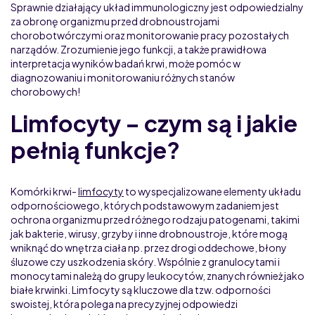
Sprawnie działający układ immunologiczny jest odpowiedzialny
za obronę organizmu przed drobnoustrojami
chorobotwórczymi oraz monitorowanie pracy pozostałych
narządów. Zrozumienie jego funkcji, a także prawidłowa
interpretacja wyników badań krwi, może pomóc w
diagnozowaniu i monitorowaniu różnych stanów
chorobowych!
Limfocyty – czym są i jakie
pełnią funkcje?
Komórki krwi-
limfocyty
to wyspecjalizowane elementy układu
odpornościowego, których podstawowym zadaniem jest
ochrona organizmu przed różnego rodzaju patogenami, takimi
jak bakterie, wirusy, grzyby i inne drobnoustroje, które mogą
wniknąć do wnętrza ciała np. przez drogi oddechowe, błony
śluzowe czy uszkodzenia skóry. Wspólnie z granulocytami i
monocytami należą do grupy leukocytów, znanych również jako
białe krwinki. Limfocyty są kluczowe dla tzw. odporności
swoistej, która polega na precyzyjnej odpowiedzi