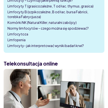
Limfocyty – czym są i jakie pełnią funkcje?
Limfocyty T (grasicozależne, T od łac. thymus, grasica)
Limfocyty B (szpikozależne, B od łac. bursa Fabricii,
torebka Fabrycjusza)
Komórki NK (Natural Killer, naturalni zabójcy)
Normy limfocytów – czego można się spodziewać?
Limfocytoza
Limfopenia
Limfocyty- jak interpretować wyniki badań krwi?
Telekonsultacja online