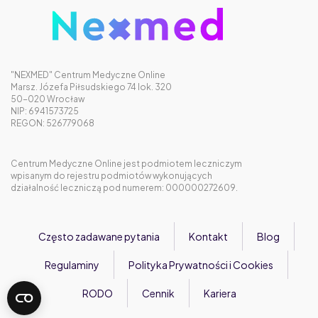
"NEXMED" Centrum Medyczne Online
Marsz. Józefa Piłsudskiego 74 lok. 320
50-020 Wrocław
NIP: 6941573725
REGON: 526779068
Centrum Medyczne Online jest podmiotem leczniczym
wpisanym do rejestru podmiotów wykonujących
działalność leczniczą pod numerem: 000000272609.
Często zadawane pytania
Kontakt
Blog
Regulaminy
Polityka Prywatności i Cookies
RODO
Cennik
Kariera