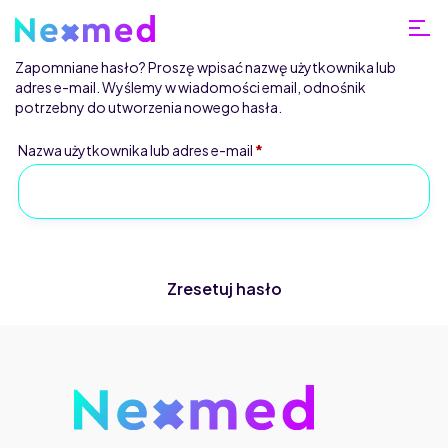
Zapomniane hasło? Proszę wpisać nazwę użytkownika lub
adres e-mail. Wyślemy w wiadomości email, odnośnik
potrzebny do utworzenia nowego hasła.
Nazwa użytkownika lub adres e-mail
*
Home
Moje
konto
Zresetuj hasło