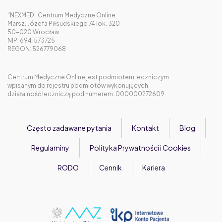
"NEXMED" Centrum Medyczne Online
Marsz. Józefa Piłsudskiego 74 lok. 320
50-020 Wrocław
NIP: 6941573725
REGON: 526779068
Centrum Medyczne Online jest podmiotem leczniczym
wpisanym do rejestru podmiotów wykonujących
działalność leczniczą pod numerem: 000000272609.
Często zadawane pytania
Kontakt
Blog
Regulaminy
Polityka Prywatności i Cookies
RODO
Cennik
Kariera