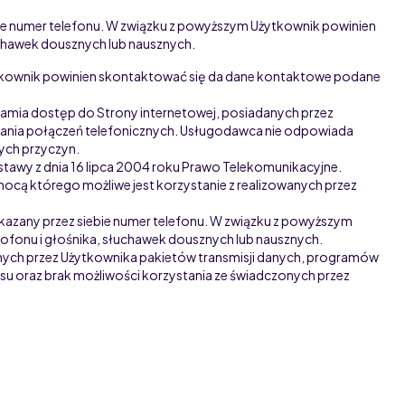
ie numer telefonu. W związku z powyższym Użytkownik powinien
uchawek dousznych lub nausznych.
żytkownik powinien skontaktować się da dane kontaktowe podane
amia dostęp do Strony internetowej, posiadanych przez
wania połączeń telefonicznych. Usługodawca nie odpowiada
ych przyczyn.
stawy z dnia 16 lipca 2004 roku Prawo Telekomunikacyjne.
ą którego możliwe jest korzystanie z realizowanych przez
kazany przez siebie numer telefonu. W związku z powyższym
ofonu i głośnika, słuchawek dousznych lub nausznych.
nych przez Użytkownika pakietów transmisji danych, programów
isu oraz brak możliwości korzystania ze świadczonych przez