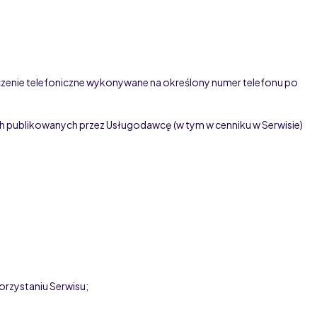
ączenie telefoniczne wykonywane na określony numer telefonu po
 publikowanych przez Usługodawcę (w tym w cenniku w Serwisie)
rzystaniu Serwisu;