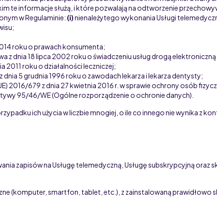
kim te informacje służą, i które pozwalają na odtworzenie przechowy
ślonym w Regulaminie:
(i)
nienależytego wykonania Usługi telemedycz
wisu;
 2014 roku o prawach konsumenta;
wa z dnia 18 lipca 2002 roku o świadczeniu usług drogą elektroniczną
ia 2011 roku o działalności leczniczej;
z dnia 5 grudnia 1996 roku o zawodach lekarza i lekarza dentysty;
E) 2016/679 z dnia 27 kwietnia 2016 r. w sprawie ochrony osób fizy
tywy 95/46/WE (Ogólne rozporządzenie o ochronie danych).
rzypadku ich użycia w liczbie mnogiej, o ile co innego nie wynika z ko
wania zapisów na Usługę telemedyczną,
Usługę subskrypcyjną
oraz s
ne (komputer, smartfon, tablet, etc.), z zainstalowaną prawidłowo 