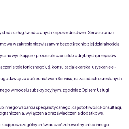
zystać z usług świadczonych za pośrednictwem Serwisu oraz z
umowę w zakresie niezwiązanym bezpośrednio z jej działalnością
edyczne wynikające z procesu leczenia lub odrębnych przepisów
nia telefonicznego), tj. konsultacja lekarska, uzyskanie e –
Usługodawcę za pośrednictwem Serwisu, na zasadach określonych
znego w modelu subskrypcyjnym, zgodnie z Opisem Usługi
ub innego wsparcia specjalistycznego, częstotliwość konsultacji,
e ograniczenia, wyłączenia oraz świadczenia dodatkowe,
ealizacji poszczególnych świadczeń zdrowotnych lub innego