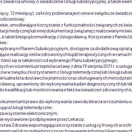
es zawarcia umowy o świadczenie Usługi subskrypcyjnej, a także ewe
iesięcy, 12 miesięcy), za który pobierana jest cena w związku ze świ
Rozliczeniowy
;
sie, umożliwiające korzystanie z funkcjonalności związanych ze św
i medycznej lub innej dokumentacji związanej z realizowanymi świad
zeń, a także bieżącą komunikację z Usługodawcą. Korzystanie z Panel
inie
;
z wybranym Planem Subskrypcyjnym, dostępne za dodatkową opłatą
rające realizację celów zdrowotnych bądź terapeutycznych w ramach 
óżnić się w zależności od wybranego Planu subskrypcyjnego
;
ch w rozumieniu przepisów ustawy z dnia 19 sierpnia 2011 r. o usług
 w związku z korzystaniem z Usługi telemedycznej lub Usługi subsk
Aktualna lista dostawców płatności oraz obsługiwanych metod płat
odawcą, uprawniony do wykonywania badań diagnostycznych lub lab
do kwalifikacji lub monitorowania efektów świadczeń zdrowotnych lub
umentami prawo do wykonywania zawodu lekarza w rozumieniu ustawy
ująca Usługi telemedyczne;
za w systemie elektronicznym;
enie wystawione i podpisywane przez Lekarza;
terstwa Zdrowia wspomagająca korzystanie z usług cyfrowych w ochro
sumentowi lub przedsiębiorcy przechowywanie informacji kierowanyc