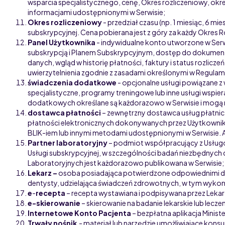
wsparcia specjalistycznego, cenę, Okres rozliczeniowy, okr
informacjami udostępnionymi w Serwisie
;
Okres rozliczeniowy
- przedział czasu (np. 1 miesiąc, 6 m
subskrypcyjnej. Cena pobierana jest z góry za każdy Okres 
Panel Użytkownika
-
indywidualne konto utworzone w Serwi
subskrypcją i Planem Subskrypcyjnym, dostęp do dokumentacj
danych, wgląd w historię płatności, faktury i status rozlic
uwierzytelnienia zgodnie z zasadami określonymi w Regulam
świadczenia dodatkowe
- opcjonalne usługi powiązane 
specjalistyczne, programy treningowe lub inne usługi wspie
dodatkowych określane są każdorazowo w Serwisie i mogą r
dostawca płatności
– zewnętrzny dostawca usług płatniczy
płatności elektronicznych dokonywanych przez Użytkowników
BLIK-iem lub innymi metodami udostępnionymi w Serwisie. 
Partner laboratoryjny
– podmiot współpracujący z Usług
Usługi subskrypcyjnej, w szczególności badań niezbędnych 
Laboratoryjnych jest każdorazowo publikowana w Serwisie
;
Lekarz –
osoba posiadająca potwierdzone odpowiednimi dok
dentysty, udzielająca świadczeń zdrowotnych, w tym wykon
e
-
recepta
– recepta wystawiana i podpisywana przez Lekar
e-skierowanie
– skierowanie na badanie lekarskie lub lecz
Internetowe Konto Pacjenta
– bezpłatna aplikacja Minis
Trwały nośnik
- materiał lub narzędzie umożliwiające kon