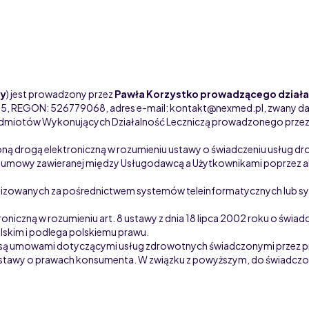
wy
) jest prowadzony przez
Pawła Korzystko prowadzącego dział
25, REGON: 526779068, adres e-mail: kontakt@nexmed.pl, zwany dal
Podmiotów Wykonujących Działalność Leczniczą prowadzonego przez
oną drogą elektroniczną w rozumieniu ustawy o świadczeniu usług dr
 umowy zawieranej między Usługodawcą a Użytkownikami poprzez a
realizowanych za pośrednictwem systemów teleinformatycznych lub
niczną w rozumieniu art. 8 ustawy z dnia 18 lipca 2002 roku o świad
lskim i podlega polskiemu prawu.
 są umowami dotyczącymi usług zdrowotnych świadczonymi przez pr
 i 2 ustawy o prawach konsumenta. W związku z powyższym, do świadc