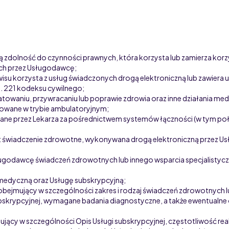
ą zdolność do czynności prawnych, która korzysta lub zamierza kor
ch przez Usługodawcę;
isu korzysta z usług świadczonych drogą elektroniczną lub zawiera 
. 22
1
kodeksu cywilnego;
ratowaniu, przywracaniu lub poprawie zdrowia oraz inne działania m
zowane w trybie ambulatoryjnym;
e przez Lekarza za pośrednictwem systemów łączności (w tym połącze
est świadczenie zdrowotne, wykonywana drogą elektroniczną przez 
ługodawcę świadczeń zdrowotnych lub innego wsparcia specjalistyc
iemedyczną
oraz Usługę subskrypcyjną
;
 obejmujący w szczególności zakres i rodzaj świadczeń zdrowotnych l
 subskrypcyjnej, wymagane badania diagnostyczne, a także ewentualn
mujący w szczególności Opis Usługi subskrypcyjnej, częstotliwość r