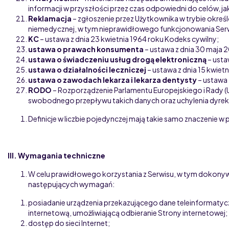
informacji w przyszłości przez czas odpowiedni do celów, ja
Reklamacja
– zgłoszenie przez Użytkownika w trybie okre
niemedycznej, w tym nieprawidłowego funkcjonowania Ser
KC
– ustawa z dnia 23 kwietnia 1964 roku Kodeks cywilny;
ustawa o prawach konsumenta
– ustawa z dnia 30 maja
ustawa o świadczeniu usług drogą elektroniczną
– usta
ustawa o działalności leczniczej
– ustawa z dnia 15 kwietn
ustawa o zawodach lekarza i lekarza dentysty
– ustawa 
RODO
– Rozporządzenie Parlamentu Europejskiego i Rady (U
swobodnego przepływu takich danych oraz uchylenia dyrek
Definicje w liczbie pojedynczej mają takie samo znaczenie w p
III. Wymagania techniczne
W celu prawidłowego korzystania z Serwisu, w tym dokony
następujących wymagań:
posiadanie urządzenia przekazującego dane teleinformatycz
internetową, umożliwiającą odbieranie Strony internetowej;
dostęp do sieci Internet;