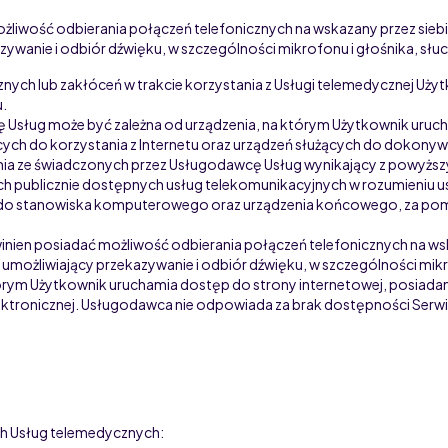
żliwość odbierania połączeń telefonicznych na wskazany przez sieb
ywanie i odbiór dźwięku, w szczególności mikrofonu i głośnika, sł
nych lub zakłóceń w trakcie korzystania z Usługi telemedycznej U
u.
Usług może być zależna od urządzenia, na którym Użytkownik uruch
ych do korzystania z Internetu oraz urządzeń służących do dokony
ania ze świadczonych przez Usługodawcę Usług wynikający z powyższ
ch publicznie dostępnych usług telekomunikacyjnych w rozumieniu u
do stanowiska komputerowego oraz urządzenia końcowego, za pomoc
inien posiadać możliwość odbierania połączeń telefonicznych na ws
możliwiający przekazywanie i odbiór dźwięku, w szczególności mikr
órym Użytkownik uruchamia dostęp do strony internetowej, posiada
elektronicznej. Usługodawca nie odpowiada za brak dostępności Serw
ch Usług telemedycznych: