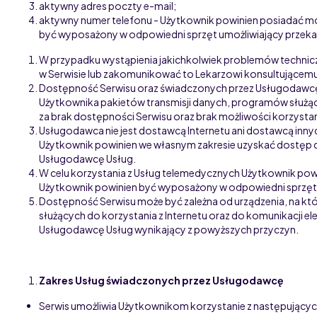
aktywny adres poczty e-mail;
aktywny numer telefonu - Użytkownik powinien posiadać mo
być wyposażony w odpowiedni sprzęt umożliwiający przekaz
W przypadku wystąpienia jakichkolwiek problemów technicz
w Serwisie lub zakomunikować to Lekarzowi konsultującem
Dostępność Serwisu oraz świadczonych przez Usługodawcę 
Użytkownika pakietów transmisji danych, programów służąc
za brak dostępności Serwisu oraz brak możliwości korzyst
Usługodawca nie jest dostawcą Internetu ani dostawcą inny
Użytkownik powinien we własnym zakresie uzyskać dostęp 
Usługodawcę Usług.
W celu korzystania z Usług telemedycznych Użytkownik pow
Użytkownik powinien być wyposażony w odpowiedni sprzęt u
Dostępność Serwisu może być zależna od urządzenia, na kt
służących do korzystania z Internetu oraz do komunikacji 
Usługodawcę Usług wynikający z powyższych przyczyn.
Zakres Usług świadczonych przez Usługodawcę
Serwis umożliwia Użytkownikom korzystanie z następujący