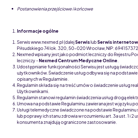
Postanowienia przejściowe i końcowe
Informacje ogólne
Serwis www.nexmed.pl (dalej
Serwis
lub
Serwis interneto
Piłsudskiego 74 lok. 320, 50-020 Wrocław, NIP: 69415737
Nexmed wpisany jest jako podmiot leczniczy do Rejestru 
leczniczy -
Nexmed Centrum Medyczne Online
.
Udostępnianie funkcjonalności Serwisu jest usługą świadcz
użytkowników. Świadczenie usług odbywa się na podstawie
opisanych w Regulaminie.
Regulamin składa się na treść umów o świadczenie usług 
Użytkownikami.
Regulamin stanowi regulamin świadczenia usług drogą elektro
Umowa na podstawie Regulaminu zawierana jest w języku po
Usługi telemedyczne świadczone na podstawie Regulaminu
lub poprawy ich stanu zdrowia w rozumieniu art. 3a ust. 1
konsumenta znajdują ograniczone zastosowanie.