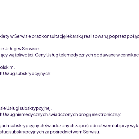
kiety w Serwisie oraz konsultację lekarską realizowaną poprzez poł
e Usługi w Serwisie.
ący wątpliwości. Ceny Usług telemedycznych podawane w cennikach
olskim.
ch Usług subskrypcyjnych
:
sie Usługi subskrypcyjnej.
ch Usług niemedycznych świadczonych drogą elektroniczną:
ugach subskrypcyjnych
świadczonych za pośrednictwem lub przy wyko
Usług subskrypcyjnych
za pośrednictwem Serwisu.