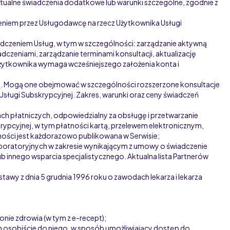
ntualne świadczenia dodatkowe lub warunki szczególne, zgodnie z
adczeniem przez Usługodawcę na rzecz Użytkownika Usługi
iadczeniem Usług, w tym w szczególności: zarządzanie aktywną
czeniami, zarządzanie terminami konsultacji, aktualizację
u Użytkownika wymaga wcześniejszego założenia konta i
. Mogą one obejmować w szczególności rozszerzone konsultacje
Usługi Subskrypcyjnej. Zakres, warunki oraz ceny świadczeń
ach płatniczych, odpowiedzialny za obsługę i przetwarzanie
rypcyjnej, w tym płatności kartą, przelewem elektronicznym,
ności jest każdorazowo publikowana w Serwisie
;
oratoryjnych w zakresie wynikającym z umowy o świadczenie
 innego wsparcia specjalistycznego. Aktualna lista Partnerów
 z dnia 5 grudnia 1996 roku o zawodach lekarza i lekarza
nie zdrowia (w tym z e-recept);
h osobiście do niego, w sposób umożliwiający dostęp do