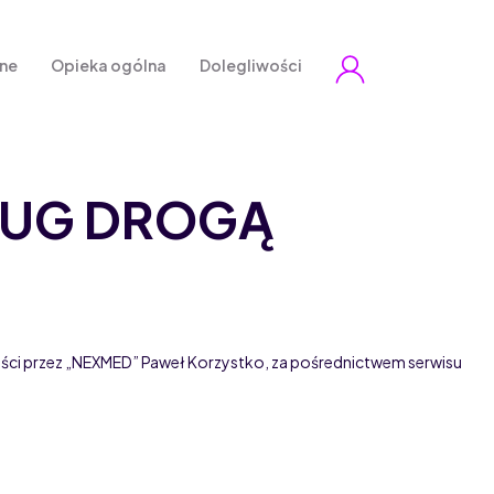
zne
Opieka ogólna
Dolegliwości
ŁUG DROGĄ
ości przez „NEXMED” Paweł Korzystko, za pośrednictwem serwisu