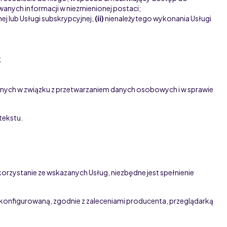
wanych informacji w niezmienionej postaci;
nej
lub Usługi subskrypcyjnej
,
(ii)
nienależytego wykonania Usługi
;
cznych w związku z przetwarzaniem danych osobowych i w sprawie
ntekstu.
korzystanie
ze wskazanych Usług
, niezbędne jest spełnienie
skonfigurowaną, zgodnie z zaleceniami producenta, przeglądarką