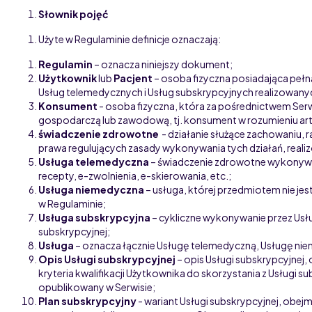
Słownik pojęć
Użyte w Regulaminie definicje oznaczają:
Regulamin
– oznacza niniejszy dokument;
Użytkownik
lub
Pacjent
– osoba fizyczna posiadająca pełn
Usług telemedycznych i
Usług subskrypcyjnych
realizowany
Konsument
- osoba fizyczna, która za pośrednictwem Serw
gospodarczą lub zawodową, tj. konsument w rozumieniu art
świadczenie zdrowotne
- działanie służące zachowaniu, 
prawa regulujących zasady wykonywania tych działań, reali
Usługa telemedyczna
– świadczenie zdrowotne wykonywan
recepty, e-zwolnienia, e-skierowania, etc.;
Usługa niemedyczna
– usługa, której przedmiotem nie j
w Regulaminie;
Usługa subskrypcyjna
– cykliczne wykonywanie przez Us
subskrypcyjnej
;
Usługa
– oznacza łącznie Usługę telemedyczną, Usługę n
Opis Usługi subskrypcyjnej
– opis Usługi subskrypcyjnej,
kryteria kwalifikacji Użytkownika do skorzystania z Usługi
opublikowany w Serwisie;
Plan subskrypcyjny
-
wariant Usługi subskrypcyjnej, obej