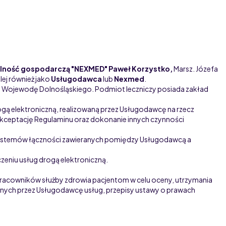
alność gospodarczą
"NEXMED" Paweł Korzystko,
Marsz. Józefa
ej również jako
Usługodawca
lub
Nexmed
.
 Wojewodę Dolnośląskiego. Podmiot leczniczy posiada zakład
ogą elektroniczną, realizowaną przez Usługodawcę na rzecz
kceptację Regulaminu oraz dokonanie innych czynności
 systemów łączności zawieranych pomiędzy Usługodawcą a
czeniu usług drogą elektroniczną.
acowników służby zdrowia pacjentom w celu oceny, utrzymania
zonych przez Usługodawcę usług, przepisy ustawy o prawach