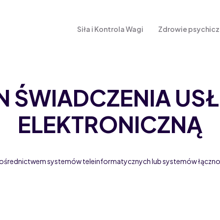
Siła i Kontrola Wagi
Zdrowie psychic
N ŚWIADCZENIA US
ELEKTRONICZNĄ
 za pośrednictwem systemów teleinformatycznych lub systemów łączn