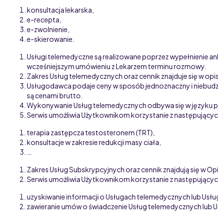
konsultacja lekarska,
e-recepta,
e-zwolnienie,
e-skierowanie.
Usługi telemedyczne są realizowane poprzez wypełnienie an
wcześniejszym umówieniu z Lekarzem terminu rozmowy.
Zakres Usług telemedycznych oraz cennik znajduje się w opisi
Usługodawca podaje ceny w sposób jednoznaczny i niebudz
są cenami brutto.
Wykonywanie Usług telemedycznych odbywa się w języku p
Serwis umożliwia Użytkownikom korzystanie z następujący
terapia zastępcza testosteronem (TRT),
konsultacje w zakresie redukcji masy ciała,
…
Zakres Usług Subskrypcyjnych oraz cennik znajdują się w Opi
Serwis umożliwia Użytkownikom korzystanie z następujący
uzyskiwanie informacji o Usługach telemedycznych
lub Usł
zawieranie umów o świadczenie Usług telemedycznych
lub 