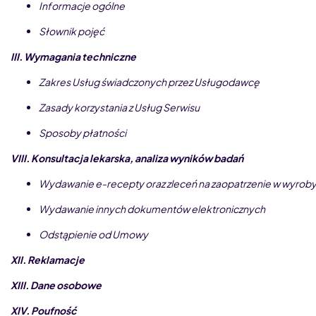
Informacje ogólne
Świadczenia
Usług
Słownik pojęć
Telemedycznych
III.
Wymagania techniczne
Zakres Usług świadczonych przez Usługodawcę
Zasady korzystania z Usług Serwisu
Sposoby płatności
VIII.
Konsultacja lekarska, analiza wyników badań
Wydawanie e-recepty oraz zleceń na zaopatrzenie w wyro
Wydawanie innych dokumentów elektronicznych
Odstąpienie od Umowy
XII.
Reklamacje
XIII.
Dane osobowe
XIV.
Poufność