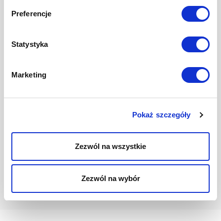
Często zadawane pytania
Kontakt
Blog
Preferencje
Regulaminy
Polityka Prywatności i Cookies
Statystyka
RODO
Cennik
Kariera
Marketing
Pokaż szczegóły
Zezwól na wszystkie
Designed by
RECT. Studio
Zezwól na wybór