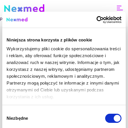
Powinna być bez żadnych linków ani bez nawigacji
Niniejsza strona korzysta z plików cookie
Wykorzystujemy pliki cookie do spersonalizowania treści
i reklam, aby oferować funkcje społecznościowe i
analizować ruch w naszej witrynie. Informacje o tym, jak
korzystasz z naszej witryny, udostępniamy partnerom
"NEXMED" Centrum Medyczne Online
Marsz. Józefa Piłsudskiego 74 lok. 320
społecznościowym, reklamowym i analitycznym.
50-020 Wrocław
Home
Partnerzy mogą połączyć te informacje z innymi danymi
NIP: 6941573725
otrzymanymi od Ciebie lub uzyskanymi podczas
REGON: 526779068
Strona
korzystania z ich usług.
testowa
–
Centrum Medyczne Online jest podmiotem leczniczym
mental
wpisanym do rejestru podmiotów wykonujących
Wybór
działalność leczniczą pod numerem: 000000272609.
Niezbędne
zgody