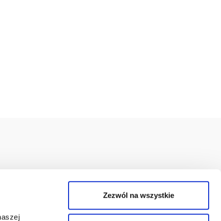
Medyczne Online jest podmiotem leczniczym
Zezwól na wszystkie
pisanym do rejestru podmiotów wykonujących
ność leczniczą pod numerem: 000000272609.
naszej