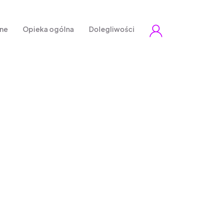
zne
Opieka ogólna
Dolegliwości