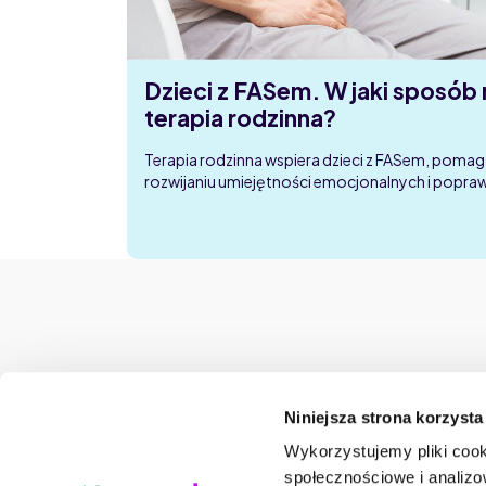
Dzieci z FASem. W jaki sposó
terapia rodzinna?
Terapia rodzinna wspiera dzieci z FASem, pomag
rozwijaniu umiejętności emocjonalnych i popra
Niniejsza strona korzysta
"NEXMED" Centrum Medyczne Online
Marsz. Józefa Piłsudskiego 74 lok. 320
Wykorzystujemy pliki cook
50-020 Wrocław
społecznościowe i analizo
NIP: 6941573725