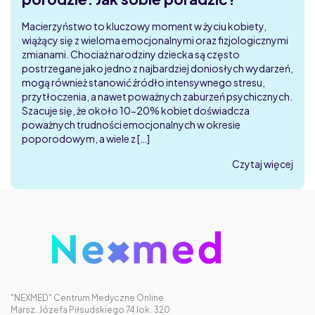
Macierzyństwo to kluczowy moment w życiu kobiety,
wiążący się z wieloma emocjonalnymi oraz fizjologicznymi
zmianami. Chociaż narodziny dziecka są często
postrzegane jako jedno z najbardziej doniosłych wydarzeń,
mogą również stanowić źródło intensywnego stresu,
przytłoczenia, a nawet poważnych zaburzeń psychicznych.
Szacuje się, że około 10-20% kobiet doświadcza
poważnych trudności emocjonalnych w okresie
poporodowym, a wiele z […]
Czytaj więcej
"NEXMED" Centrum Medyczne Online
Marsz. Józefa Piłsudskiego 74 lok. 320