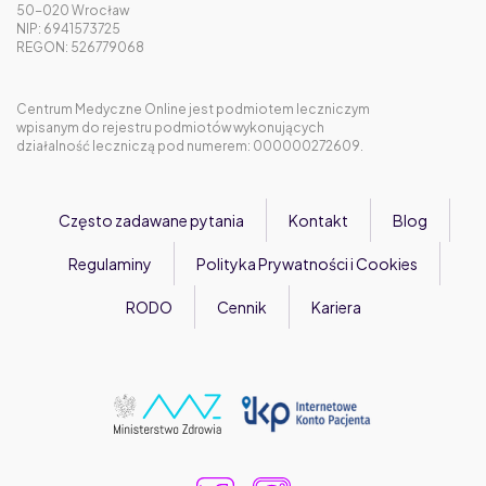
50-020 Wrocław
NIP: 6941573725
REGON: 526779068
Centrum Medyczne Online jest podmiotem leczniczym
wpisanym do rejestru podmiotów wykonujących
działalność leczniczą pod numerem: 000000272609.
Często zadawane pytania
Kontakt
Blog
Regulaminy
Polityka Prywatności i Cookies
RODO
Cennik
Kariera