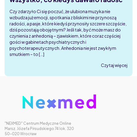
Czy zdarzyło Ci się poczuć, że ulubiona muzyka nie
wzbudza już emocji, spotkania z bliskimi nie przynoszą
radości, a pasje, które kiedyś przynosiły szczere szczęście,
dziś pozostają obojętnymi? Jeśli tak, być może masz do
czynienia z anhedonią – zjawiskiem, które coraz częściej
gości w gabinetach psychiatrycznych i
psychoterapeutycznych. Anhedonia nie jest zwykłym
smutkiem – to […]
Czytaj więcej
"NEXMED" Centrum Medyczne Online
Marsz. Józefa Piłsudskiego 74 lok. 320
50-020 Wrocław