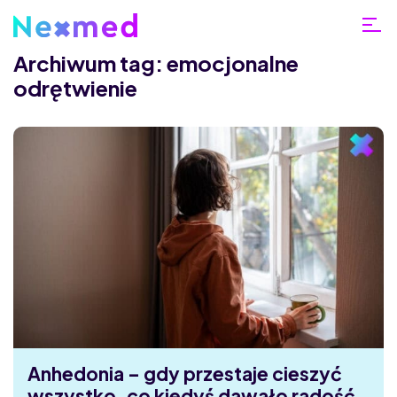
Archiwum tag: emocjonalne
odrętwienie
Anhedonia – gdy przestaje cieszyć
wszystko, co kiedyś dawało radość