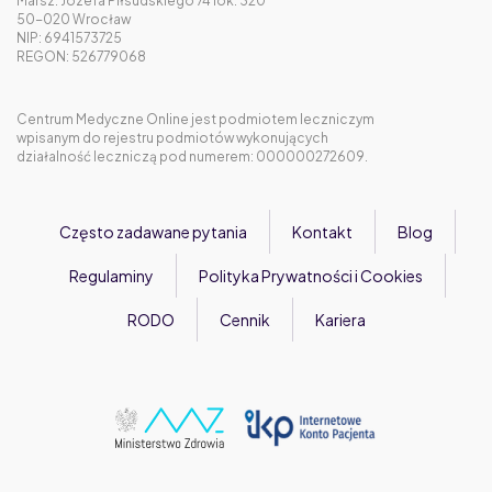
Marsz. Józefa Piłsudskiego 74 lok. 320
50-020 Wrocław
NIP: 6941573725
REGON: 526779068
Centrum Medyczne Online jest podmiotem leczniczym
wpisanym do rejestru podmiotów wykonujących
działalność leczniczą pod numerem: 000000272609.
Często zadawane pytania
Kontakt
Blog
Regulaminy
Polityka Prywatności i Cookies
RODO
Cennik
Kariera