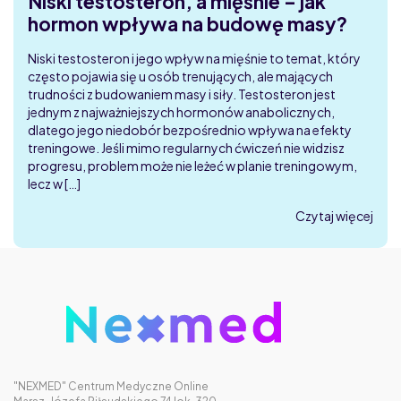
Niski testosteron, a mięśnie – jak
hormon wpływa na budowę masy?
Niski testosteron i jego wpływ na mięśnie to temat, który
często pojawia się u osób trenujących, ale mających
trudności z budowaniem masy i siły. Testosteron jest
jednym z najważniejszych hormonów anabolicznych,
dlatego jego niedobór bezpośrednio wpływa na efekty
treningowe. Jeśli mimo regularnych ćwiczeń nie widzisz
progresu, problem może nie leżeć w planie treningowym,
lecz w […]
Czytaj więcej
"NEXMED" Centrum Medyczne Online