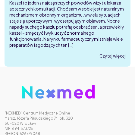
Kaszel to jeden z najczęstszych powodów wizyt u lekarza i
aptecznych konsultacji. Choć sam w sobie jest naturalnym
mechanizmem obronnym organizmu, w wielu sytuacjach
staje się uporczywym i wyczerpującym objawem. Nocne
napady suchego kaszlu potrafią odebrać sen, a przewlekły
kaszel – zmęczyć i wykluczyć z normalnego
funkcjonowania. Na rynku farmaceutycznym istnieje wiele
preparatów łagodzących ten […]
Czytaj więcej
"NEXMED" Centrum Medyczne Online
Marsz. Józefa Piłsudskiego 74 lok. 320
50-020 Wrocław
NIP: 6941573725
REGON: 526779068