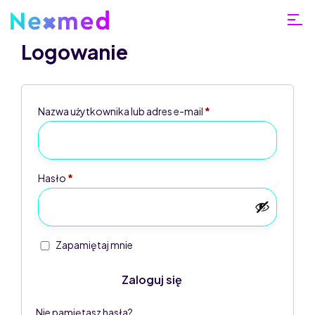
Logowanie
Nazwa użytkownika lub adres e-mail
*
Home
Moje
Hasło
*
konto
Zapamiętaj mnie
Zaloguj się
Nie pamiętasz hasła?