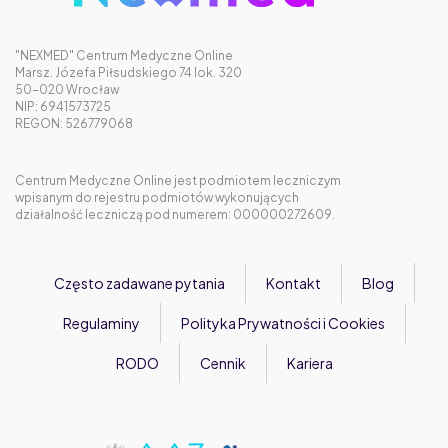
"NEXMED" Centrum Medyczne Online
Marsz. Józefa Piłsudskiego 74 lok. 320
50-020 Wrocław
NIP: 6941573725
REGON: 526779068
Centrum Medyczne Online jest podmiotem leczniczym
wpisanym do rejestru podmiotów wykonujących
działalność leczniczą pod numerem: 000000272609.
Często zadawane pytania
Kontakt
Blog
Regulaminy
Polityka Prywatności i Cookies
RODO
Cennik
Kariera