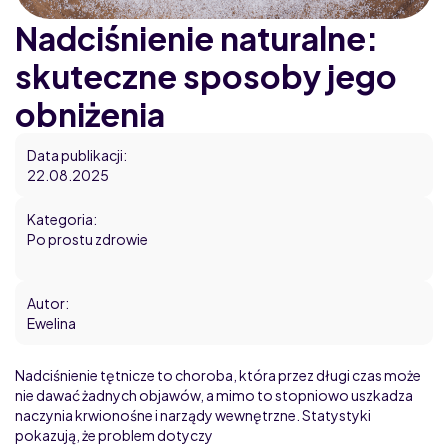
Blog
Nadciśnienie naturalne:
skuteczne sposoby jego
obniżenia
Data publikacji:
22.08.2025
Kategoria:
Po prostu zdrowie
Autor:
Ewelina
Nadciśnienie tętnicze to choroba, która przez długi czas może
nie dawać żadnych objawów, a mimo to stopniowo uszkadza
naczynia krwionośne i narządy wewnętrzne. Statystyki
pokazują, że problem dotyczy