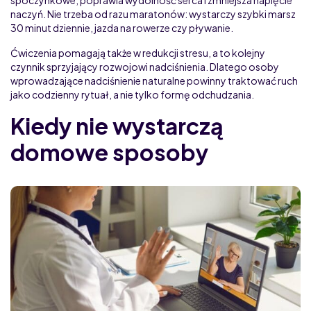
spoczynkowe, poprawia wydolność serca i zmniejsza napięcie
naczyń. Nie trzeba od razu maratonów: wystarczy szybki marsz
30 minut dziennie, jazda na rowerze czy pływanie.
Ćwiczenia pomagają także w redukcji stresu, a to kolejny
czynnik sprzyjający rozwojowi nadciśnienia. Dlatego osoby
wprowadzające nadciśnienie naturalne powinny traktować ruch
jako codzienny rytuał, a nie tylko formę odchudzania.
Kiedy nie wystarczą
domowe sposoby