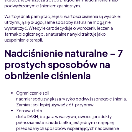
podwyższonym ciśnieniem granicznym.
Warto jednak pamiętać, że jeśli wartości ciśnienia są wysokie i
utrzymują się długo, same sposoby naturalne mogą nie
wystarczyć. Wtedy lekarz decyduje o wdrożeniu leczenia
farmakologicznego, a naturalne nawyki traktuje jako
uzupełnienie terapii.
Nadciśnienie naturalne – 7
prostych sposobów na
obniżenie ciśnienia
Ograniczenie soli
nadmiar sodu zwiększa ryzyko podwyższonego ciśnienia.
Zamiast soli lepiej używać ziół i przypraw.
Zdrowa dieta
dieta DASH, bogata w warzywa, owoce, produkty
pełnoziarniste i chude białka, jest jednym z najlepiej
przebadanych sposobów wspierających nadciśnienie