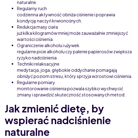
naturalne.
Regularny ruch
codzienna aktywność obniża ciśnienie i poprawia
kondycję naczyń krwionośnych.
Redukcja masy ciała
już kilka kilogramów mniej może zauważalnie zmniejszyć
wartości ciśnienia.
Ograniczenie alkoholu i używek
regularne picie alkoholu czy palenie papierosów zwiększa
ryzyko nadciśnienia.
Techniki relaksacyjne
medytacja, joga, głębokie oddychanie pomagają
obniżyć poziom stresu, który sprzyja wzrostowi ciśnienia.
Regularne pomiary
monitorowanie ciśnienia pozwala szybko wychwycić
zmiany i sprawdzić skuteczność stosowanych metod.
Jak zmienić dietę, by
wspierać nadciśnienie
naturalne