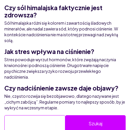
Czy sól himalajska faktycznie jest
zdrowsza?
Sól himalajska różni się kolorem i zawartością śladowych
minerałów, ale nadal zawiera sód, który podnosi ciśnienie. W
kontekście nadciśnienia nie ma istotnej przewagi nad zwykłą
solą.
Jak stres wpływa na ciśnienie?
Stres powoduje wyrzut hormonów, które zwężają naczynia
krwionośne i podnoszą ciśnienie. Długotrwałe napięcie
psychiczne zwiększa ryzyko rozwoju przewlekłego
nadciśnienia.
Czy nadciśnienie zawsze daje objawy?
Nie, często rozwija się bezobjawowo, dlatego nazywane jest
„cichym zabójcą”. Regularne pomiary to najlepszy sposób, by je
wykryć na wczesnym etapie.