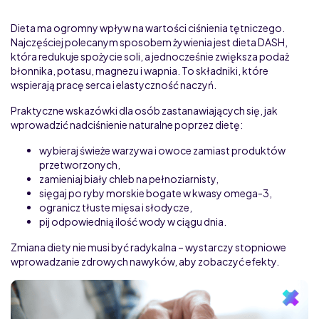
Dieta ma ogromny wpływ na wartości ciśnienia tętniczego.
Najczęściej polecanym sposobem żywienia jest dieta DASH,
która redukuje spożycie soli, a jednocześnie zwiększa podaż
błonnika, potasu, magnezu i wapnia. To składniki, które
wspierają pracę serca i elastyczność naczyń.
Praktyczne wskazówki dla osób zastanawiających się, jak
wprowadzić nadciśnienie naturalne poprzez dietę:
wybieraj świeże warzywa i owoce zamiast produktów
przetworzonych,
zamieniaj biały chleb na pełnoziarnisty,
sięgaj po ryby morskie bogate w kwasy omega-3,
ogranicz tłuste mięsa i słodycze,
pij odpowiednią ilość wody w ciągu dnia.
Zmiana diety nie musi być radykalna – wystarczy stopniowe
wprowadzanie zdrowych nawyków, aby zobaczyć efekty.