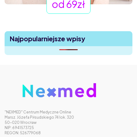
od 69zł
Najpopularniejsze wpisy
"NEXMED" Centrum Medyczne Online
Marsz. Józefa Piłsudskiego 74 lok. 320
50-020 Wrocław
NIP: 6941573725
REGON: 526779068