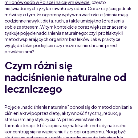
milionów osób w Polsce i na całym świecie
, często
nieświadomych ryzyka zawału czy udaru. Coraz częściej jednak
mówi się o tym, że ogromny wpływ na wartości ciśnienia mają
codzienne nawyki: dieta, ruch, a także umiejętność radzenia
sobie ze stresem. W tym kontekście coraz większe znaczenie
zyskuje pojęcie nadciśnienia naturalnego: czyli profilaktyki i
metod wspierających organizm bez leków. Jak w praktyce
wygląda takie podejście i czy może realnie chronić przed
powikłaniami?
Czym różni się
nadciśnienie naturalne od
leczniczego
Pojęcie „nadciśnienie naturalne” odnosi się do metod obniżania
ciśnienia krwi poprzez dietę, aktywność fizyczną, redukcję
stresu i zmianę stylu życia. W przeciwieństwie do
farmakoterapii, która opiera się na lekach, metody naturalne
koncentrują się na wspieraniu fizjologii organizmu. Mogą być
skuteczne zwłaszcza u osób z łagodnym nadciśnieniem lub