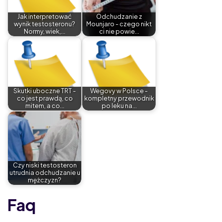
Jak interpretować
Odchudzanie z
wynik testosteronu?
Mounjaro - czego nikt
Normy, wiek,…
ci nie powie…
Skutki uboczne TRT -
Wegovy w Polsce -
co jest prawdą, co
kompletny przewodnik
mitem, a co…
po leku na…
Czy niski testosteron
utrudnia odchudzanie u
mężczyzn?
Faq