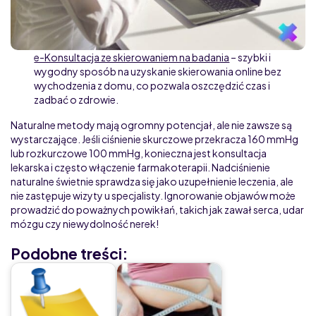
e-Konsultacja ze skierowaniem na badania
– szybki i
wygodny sposób na uzyskanie skierowania online bez
wychodzenia z domu, co pozwala oszczędzić czas i
zadbać o zdrowie.
Naturalne metody mają ogromny potencjał, ale nie zawsze są
wystarczające. Jeśli ciśnienie skurczowe przekracza 160 mmHg
lub rozkurczowe 100 mmHg, konieczna jest konsultacja
lekarska i często włączenie farmakoterapii. Nadciśnienie
naturalne świetnie sprawdza się jako uzupełnienie leczenia, ale
nie zastępuje wizyty u specjalisty. Ignorowanie objawów może
prowadzić do poważnych powikłań, takich jak zawał serca, udar
mózgu czy niewydolność nerek!
Podobne treści: