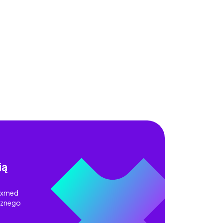
ią
Nexmed
ecznego