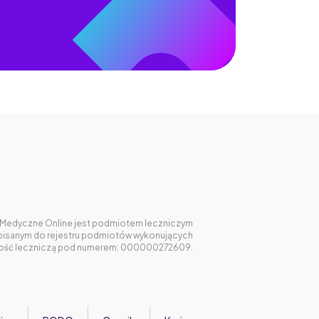
Medyczne Online jest podmiotem leczniczym
pisanym do rejestru podmiotów wykonujących
ność leczniczą pod numerem: 000000272609.