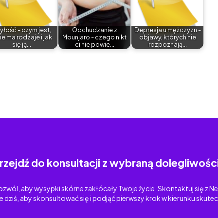
yłość - czym jest,
Odchudzanie z
Depresja u mężczyzn -
ie ma rodzaje i jak
Mounjaro - czego nikt
objawy, których nie
się ją…
ci nie powie…
rozpoznają…
rzejdź do konsultacji z wybraną dolegliwośc
ozwól, aby wysypki skórne zakłócały Twoje życie. Skontaktuj się z 
e dziś, aby skonsultować się i podjąć pierwszy krok w kierunku skut