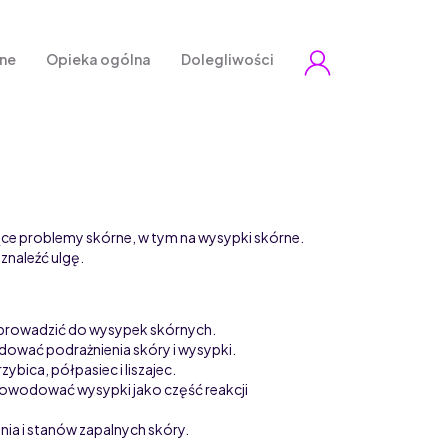
zne
Opieka ogólna
Dolegliwości
e problemy skórne, w tym na wysypki skórne.
znaleźć ulgę.
ogą prowadzić do wysypek skórnych.
odować podrażnienia skóry i wysypki.
bica, półpasiec i liszajec.
owodować wysypki jako część reakcji
ia i stanów zapalnych skóry.