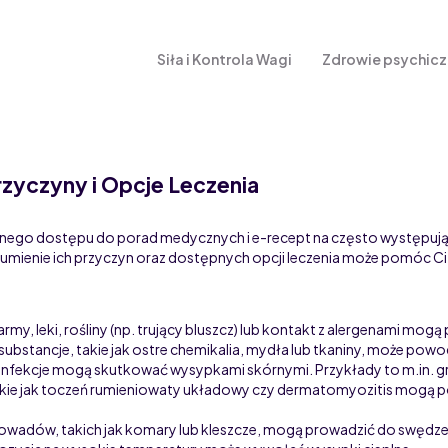
Siła i Kontrola Wagi
Zdrowie psychic
rzyczyny i Opcje Leczenia
ego dostępu do porad medycznych i e-recept na często występując
umienie ich przyczyn oraz dostępnych opcji leczenia może pomóc Ci 
army, leki, rośliny (np. trujący bluszcz) lub kontakt z alergenami m
 substancje, takie jak ostre chemikalia, mydła lub tkaniny, może pow
 infekcje mogą skutkować wysypkami skórnymi. Przykłady to m.in. grzy
e jak toczeń rumieniowaty układowy czy dermatomyozitis mogą p
owadów, takich jak komary lub kleszcze, mogą prowadzić do swędzen