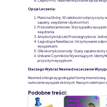
Ciepło i Pot: Nadmierne pocenie się lub ek
Recepta
Opcje Leczenia:
Maści na Skórę: W zależności od przyczyny 
zapalny, swędzenie i dyskomfort.
Przeciwhistaminowe: W przypadku wysypek 
swędzenia.
Antybiotyki lub Leki Przeciwgrzybicze: Jeśli wy
Łagodzące Nawilżacze: Utrzymywanie odpow
wysypekami.
Glikokortykosteroidy: Stany zapalne skóry
Unikanie Czynników Wywołujących: Identyfik
przyszłym wysypkom.
Dlaczego Wybrać Nexmed na Leczenie Wysyp
Nexmed oferuje wygodną platformę internetową, 
na leczenie wysypek skórnych. Naszym celem jest z
Podobne treści: