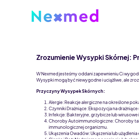
Zrozumienie Wysypki Skórnej: P
W Nexmed jesteśmy oddani zapewnieniu Ci wygodn
Wysypki mogą być niewygodne i uciążliwe, ale zroz
Przyczyny Wysypek Skórnych:
Alergie: Reakcje alergiczne na określone pok
Czynniki Drażniące: Ekspozycja na drażniące
Infekcje: Bakteryjne, grzybicze lub wirusowe
Choroby Autoimmunologiczne: Choroby taki
immunologicznej organizmu.
e-
Ukąszenia Owadów: Ukąszenia lub użądlenia 