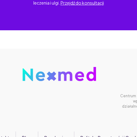
leczenia i ulgi.
Przejdź do konsultacji
Centrum 
w
działal