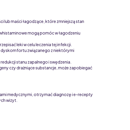
i lub maści łagodzące, które zmniejszą stan
eciwhistaminowe mogą pomóc w łagodzeniu
episać leki w celu leczenia tej infekcji.
 dyskomfortu związanego z niektórymi
edukcji stanu zapalnego i swędzenia.
rgeny czy drażniące substancje, może zapobiegać
kami medycznymi, otrzymać diagnozę i e-recepty
ych wizyt.