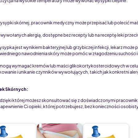
spozycja na wysokie temperatury może wywołać wysypki cieplne.
wysypki skórnej, pracownik medyczny może przepisać lub polecić maśc
wywołanych alergią, dostępne bez recepty lub na receptę leki prz
sypka jest wynikiem bakteryjnej lub grzybiczej infekcji, lekarz może prz
iedniego nawodnienia skóry może pomóc w złagodzeniu suchości i
 mogą wymagać kremów lub maści glikokortykosteroidowych w celu r
owanie i unikanie czynników wywołujących, takich jak konkretni ale
ek Skórnych:
dzięki której możesz skonsultować się z doświadczonymi pracowni
apewnienie Ci opieki, której potrzebujesz, bez konieczności osobist