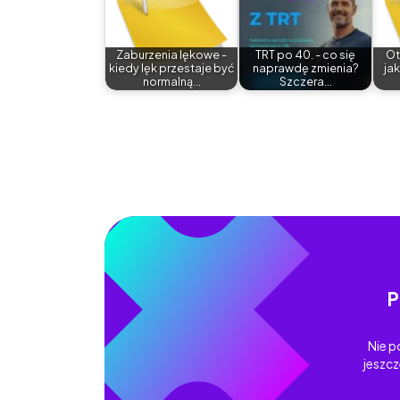
Zaburzenia lękowe -
TRT po 40. - co się
Ot
kiedy lęk przestaje być
naprawdę zmienia?
jak
normalną…
Szczera…
P
Nie p
jeszcz