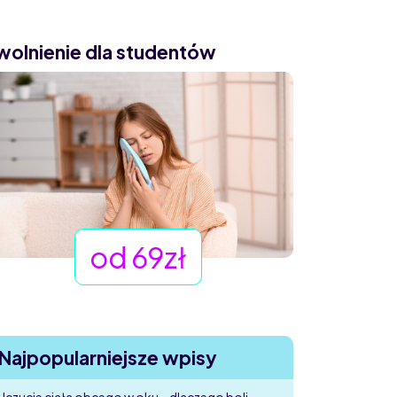
wolnienie dla studentów
od 69zł
Najpopularniejsze wpisy
Uczucie ciała obcego w oku – dlaczego boli,