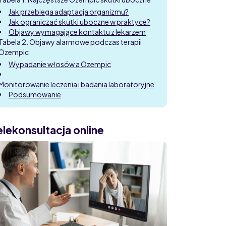
Jak przebiega adaptacja organizmu?
Jak ograniczać skutki uboczne w praktyce?
Objawy wymagające kontaktu z lekarzem
Tabela 2. Objawy alarmowe podczas terapii
Ozempic
Wypadanie włosów a Ozempic
Monitorowanie leczenia i badania laboratoryjne
Podsumowanie
elekonsultacja online