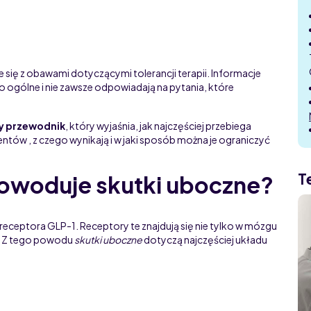
się z obawami dotyczącymi tolerancji terapii. Informacje
o ogólne i nie zawsze odpowiadają na pytania, które
y przewodnik
, który wyjaśnia, jak najczęściej przebiega
ntów , z czego wynikają i w jaki sposób można je ograniczyć
T
owoduje skutki uboczne?
eceptora GLP-1. Receptory te znajdują się nie tylko w mózgu
m. Z tego powodu
skutki uboczne
dotyczą najczęściej układu