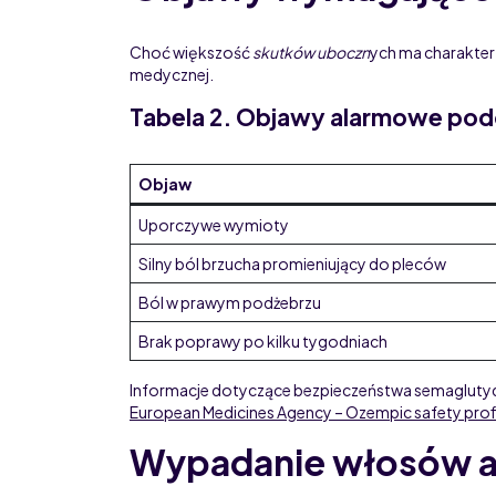
Choć większość
skutków uboczn
ych ma charakter 
medycznej.
Tabela 2. Objawy alarmowe pod
Objaw
Uporczywe wymioty
Silny ból brzucha promieniujący do pleców
Ból w prawym podżebrzu
Brak poprawy po kilku tygodniach
Informacje dotyczące bezpieczeństwa semaglutydu
European Medicines Agency – Ozempic safety prof
Wypadanie włosów 