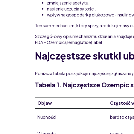
zmniejszenie apetytu,
nasilenie uczucia sytości,
wpływ na gospodarkę glukozowo-insulino
Ten sam mechanizm, który sprzyja redukcji masy c
Szczegółowy opis mechanizmu działania znajduje s
FDA – Ozempic (semaglutide) label
Najczęstsze skutki 
Poniższa tabela porządkuje najczęściej zgłaszane
p
Tabela 1. Najczęstsze Ozempic 
Objaw
Częstość 
Nudności
bardzo czę
Wymioty
częste