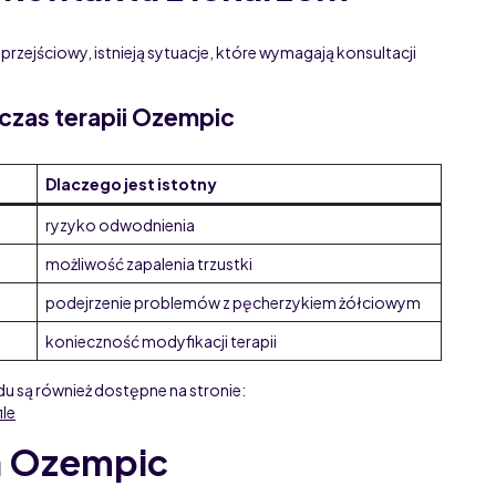
przejściowy, istnieją sytuacje, które wymagają konsultacji
czas terapii Ozempic
Dlaczego jest istotny
ryzyko odwodnienia
możliwość zapalenia trzustki
podejrzenie problemów z pęcherzykiem żółciowym
konieczność modyfikacji terapii
 są również dostępne na stronie:
ile
a Ozempic