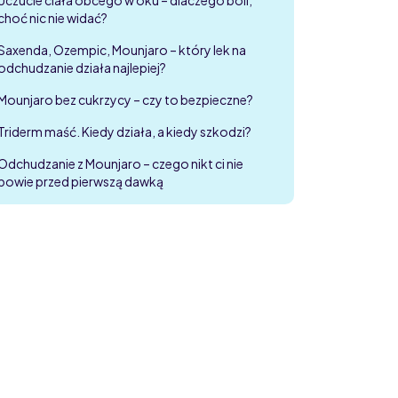
choć nic nie widać?
Saxenda, Ozempic, Mounjaro – który lek na
odchudzanie działa najlepiej?
Mounjaro bez cukrzycy – czy to bezpieczne?
Triderm maść. Kiedy działa, a kiedy szkodzi?
Odchudzanie z Mounjaro – czego nikt ci nie
powie przed pierwszą dawką