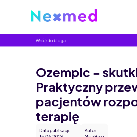
Wróć do bloga
Ozempic – skutk
Praktyczny prze
pacjentów rozp
terapię
Data publikacji:
Autor:
15.06.2026
Maja Broz