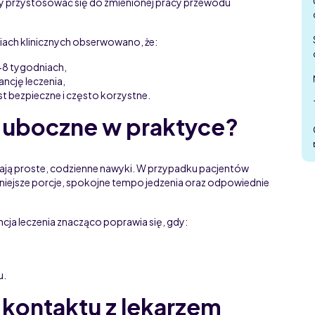
by przystosować się do zmienionej pracy przewodu
niach klinicznych obserwowano, że:
4-8 tygodniach,
ancję leczenia,
st bezpieczne i często korzystne.
i uboczne w praktyce?
 mają proste, codzienne nawyki. W przypadku pacjentów
niejsze porcje, spokojne tempo jedzenia oraz odpowiednie
ja leczenia znacząco poprawia się, gdy:
u.
kontaktu z lekarzem