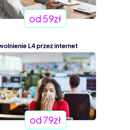
od 59zł
wolnienie L4 przez internet
od 79zł