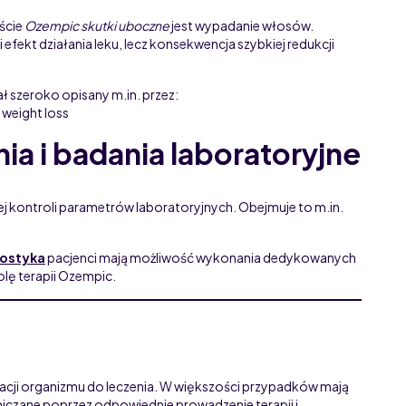
ście
Ozempic skutki uboczne
jest wypadanie włosów.
efekt działania leku, lecz konsekwencja szybkiej redukcji
ł szeroko opisany m.in. przez:
 weight loss
ia i badania laboratoryjne
 kontroli parametrów laboratoryjnych. Obejmuje to m.in.
ostyka
pacjenci mają możliwość wykonania dedykowanych
lę terapii Ozempic.
acji organizmu do leczenia. W większości przypadków mają
niczane poprzez odpowiednie prowadzenie terapii i