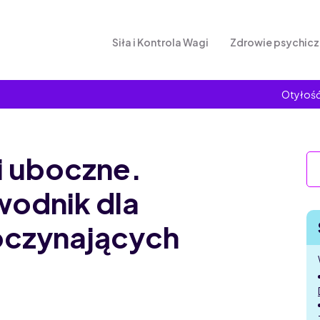
Siła i Kontrola Wagi
Zdrowie psychic
Otyłość 
i uboczne.
wodnik dla
oczynających