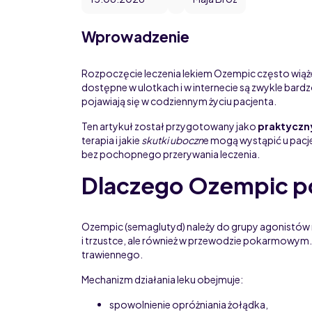
Wprowadzenie
Rozpoczęcie leczenia lekiem Ozempic często wiąże 
dostępne w ulotkach i w internecie są zwykle bardz
pojawiają się w codziennym życiu pacjenta.
Ten artykuł został przygotowany jako
praktyczn
Home
terapia i jakie
skutki uboczn
e mogą wystąpić u pacje
bez pochopnego przerywania leczenia.
Blog
Dlaczego Ozempic p
Ozempic (semaglutyd) należy do grupy agonistów r
i trzustce, ale również w przewodzie pokarmowy
trawiennego.
Mechanizm działania leku obejmuje:
spowolnienie opróżniania żołądka,