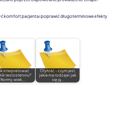
yć komfort pacjenta i poprawić długoterminowe efekty
ak interpretować
Otyłość - czym jest,
nik testosteronu?
jakie ma rodzaje i jak
Normy, wiek,…
się ją…