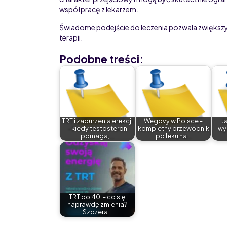
współpracę z lekarzem.
Świadome podejście do leczenia pozwala zwiększ
terapii.
Podobne treści:
TRT i zaburzenia erekcji
Wegovy w Polsce -
J
- kiedy testosteron
kompletny przewodnik
wy
pomaga,…
po leku na…
TRT po 40. - co się
naprawdę zmienia?
Szczera…