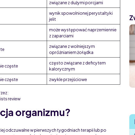
związane z dużymi porcjami
wynik spowolnionej perystaltyki
Z
jelit
może występować naprzemiennie
z zaparciami
związane z wolniejszym
ste
opróżnianiem żołądka
często związane z deficytem
ie częste
kalorycznym
ie częste
zwykle przejściowe
rzez:
ists review
acja organizmu?
iej odczuwalne w pierwszych tygodniach terapii lub po