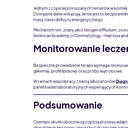
Jednym z częściej poruszanych tematów w kontek
Dostępne dane wskazują, że nie jest to bezpośredni 
masy ciała i deficytu energetycznego.
Mechanizm ten, znany jako telogen effluvium, zosta
American Academy of Dermatology – Hair loss and
Monitorowanie leczen
Bezpieczne prowadzenie terapii wymaga okresowej
glikemię, profil lipidowy oraz próby wątrobowe.
W ramach współpracy z siecią laboratoriów
Diagn
paneli badań laboratoryjnych wspierających kontro
Podsumowanie
Ozempic skutki uboczne są częścią procesu adapt
charakter przejściowy i mogą być skutecznie ogra