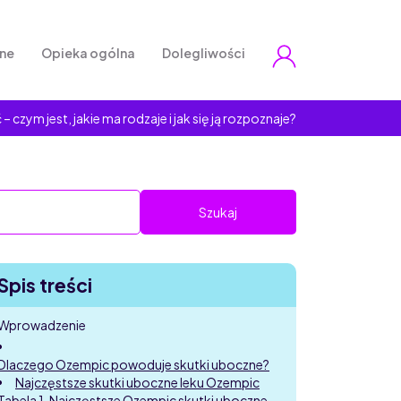
zne
Opieka ogólna
Dolegliwości
– czym jest, jakie ma rodzaje i jak się ją rozpoznaje?
Spis treści
Wprowadzenie
Dlaczego Ozempic powoduje skutki uboczne?
Najczęstsze skutki uboczne leku Ozempic
Tabela 1. Najczęstsze Ozempic skutki uboczne