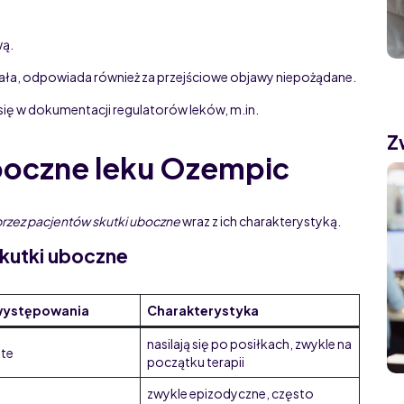
wą.
iała, odpowiada również za przejściowe objawy niepożądane.
ię w dokumentacji regulatorów leków, m.in.
Z
uboczne leku Ozempic
rzez pacjentów skutki uboczne
wraz z ich charakterystyką.
skutki uboczne
występowania
Charakterystyka
nasilają się po posiłkach, zwykle na
ste
początku terapii
zwykle epizodyczne, często