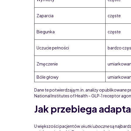
Zaparcia
częste
Biegunka
częste
Uczucie pełności
bardzo czę
Zmęczenie
umiarkowan
Bóle głowy
umiarkowan
Dane te potwierdzają m.in. analizy opublikowane p
National Institutes of Health – GLP‑1 receptor agon
Jak przebiega adapt
U większości pacjentów
skutki uboczne
są najbardz