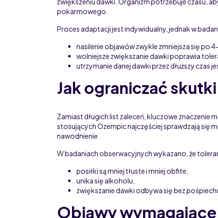
zwiększeniu dawki. Organizm potrzebuje czasu, a
pokarmowego.
Proces adaptacji jest indywidualny, jednak w bada
nasilenie objawów zwykle zmniejsza się po 
wolniejsze zwiększanie dawki poprawia toler
utrzymanie danej dawki przez dłuższy czas je
Jak ograniczać skutk
Zamiast długich list zaleceń, kluczowe znaczenie
stosujących Ozempic najczęściej sprawdzają się m
nawodnienie.
W badaniach obserwacyjnych wykazano, że toleranc
posiłki są mniej tłuste i mniej obfite,
unika się alkoholu,
zwiększanie dawki odbywa się bez pośpiech
Objawy wymagające 