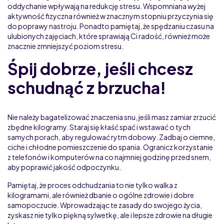
oddychanie wpływają na redukcję stresu. Wspomniana wyżej
aktywność fizyczna również w znacznym stopniu przyczynia się
do poprawy nastroju. Ponadto pamiętaj, że spędzaniu czasu na
ulubionych zajęciach, które sprawiają Ci radość, również może
znacznie zmniejszyć poziom stresu.
Śpij dobrze, jeśli chcesz
schudnąć z brzucha!
Nie należy bagatelizować znaczenia snu, jeśli masz zamiar zrzucić
zbędne kilogramy. Staraj się kłaść spać i wstawać o tych
samych porach, aby regulować rytm dobowy. Zadbaj o ciemne,
ciche i chłodne pomieszczenie do spania. Ogranicz korzystanie
z telefonów i komputerów na co najmniej godzinę przed snem,
aby poprawić jakość odpoczynku.
Pamiętaj, że proces odchudzania to nie tylko walka z
kilogramami, ale również dbanie o ogólne zdrowie i dobre
samopoczucie. Wprowadzając te zasady do swojego życia,
zyskasz nie tylko piękną sylwetkę, ale i lepsze zdrowie na długie