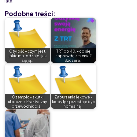
lata.
Podobne treści:
Otyłość - czym jest,
TRT po 40. - co się
jakie ma rodzaje i jak
naprawdę zmienia?
się ją…
Szczera…
Ozempic - skutki
Zaburzenia lękowe -
uboczne. Praktyczny
kiedy lęk przestaje być
przewodnik dla…
normalną…