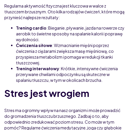
Regularna aktywność fizyczna jest kluczowa w walce z
tłuszczem brzusznym. Oto kilka rodzajów ćwiczeń, które mogą
przynieść najlepsze rezultaty:
Trening cardio
: Bieganie, pływanie, jazda na rowerze czy
aerobik to świetne sposoby na spalanie kalorii i poprawę
wydolności.
Ćwiczenia siłowe
: Wzmacnianie mięśni poprzez
ćwiczenia z ciężarami zwiększa masę mięśniową, co
przyspiesza metabolizm i pomaga w redukcji tkanki
tłuszczowej.
Trening interwałowy
: Krótkie, intensywne ćwiczenia
przerywane chwilami odpoczynku są skuteczne w
spalaniu tłuszczu, w tym w okolicach brzucha.
Stres jest wrogiem
Stres ma ogromny wpływ na nasz organizm i może prowadzić
do gromadzenia tłuszczu brzusznego. Zadbaj o to, aby
odpowiednio zredukować poziom stresu. Co może w tym
pomóc? Regularne ćwiczenia medytacyjne, joga czy głębokie