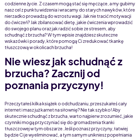
codzienne życie. Z czasem mogą stać się męczące, a my gubimy
nasz cel z punktu widzenia i wracamy do starych nawyków, które
nierzadko prowadzą do wzrostu wagi. Jak nie tracić motywacji
do ćwiczeń? Jak zbilansować dietę, jakie ćwiczenia wprowadzić
do swojego planu oraz jak radzić sobie ze stresem, aby
schudnąć z brzucha? W tym wpisie znajdziesz skuteczne
wskazówki i porady, które pomogą Ci zredukować tkankę
tłuszczową w okolicach brzucha!
Nie wiesz jak schudnąć z
brzucha? Zacznij od
poznania przyczyny!
Przeczytałeś kilka książek o odchudzaniu, przeszukałeś cały
internet i masz już karnet na siłownię? Nie tak szybko! Aby
skutecznie schudnąć z brzucha, warto najpierw zrozumieć, jakie
czynniki mogą przyczyniać się do gromadzenia tkanki
tłuszczowej w tym obszarze. Jeśli poznasz przyczyny, łatwiej
będzie Ci je wyeliminować, a tym samym unikniesz popełniania