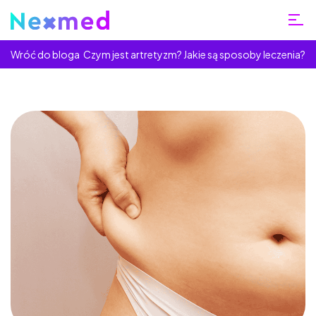
Wróć do bloga
Czym jest artretyzm? Jakie są sposoby leczenia?
Home
Blog