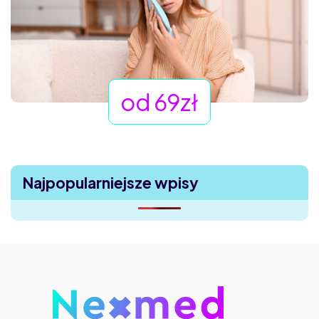
od 69zł
Najpopularniejsze wpisy
Uczucie ciała obcego w oku – dlaczego boli, choć nic nie
widać?
Saxenda, Ozempic, Mounjaro – który lek na odchudzanie
działa najlepiej?
Mounjaro bez cukrzycy – czy to bezpieczne?