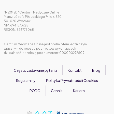
Triderm maść. Kiedy działa, a kiedy szkodzi?
Odchudzanie z Mounjaro – czego nikt ci nie powie przed
pierwszą dawką
"NEXMED" Centrum Medyczne Online
Marsz. Józefa Piłsudskiego 74 lok. 320
50-020 Wrocław
NIP: 6941573725
REGON: 526779068
Centrum Medyczne Online jest podmiotem leczniczym
wpisanym do rejestru podmiotów wykonujących
działalność leczniczą pod numerem: 000000272609.