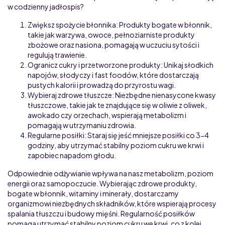
w codzienny jadłospis?
Zwiększ spożycie błonnika: Produkty bogate w błonnik,
takie jak warzywa, owoce, pełnoziarniste produkty
zbożowe oraz nasiona, pomagają w uczuciu sytości i
regulują trawienie.
Ogranicz cukry i przetworzone produkty: Unikaj słodkich
napojów, słodyczy i fast foodów, które dostarczają
pustych kalorii i prowadzą do przyrostu wagi.
Wybieraj zdrowe tłuszcze: Niezbędne nienasycone kwasy
tłuszczowe, takie jak te znajdujące się w oliwie z oliwek,
awokado czy orzechach, wspierają metabolizm i
pomagają w utrzymaniu zdrowia.
Regularne posiłki: Staraj się jeść mniejsze posiłki co 3-4
godziny, aby utrzymać stabilny poziom cukru we krwi i
zapobiec napadom głodu.
Odpowiednie odżywianie wpływa na nasz metabolizm, poziom
energii oraz samopoczucie. Wybierając zdrowe produkty,
bogate w błonnik, witaminy i minerały, dostarczamy
organizmowi niezbędnych składników, które wspierają procesy
spalania tłuszczu i budowy mięśni. Regularność posiłków
pomaga utrzymać stabilny poziom cukru we krwi, co z kolei