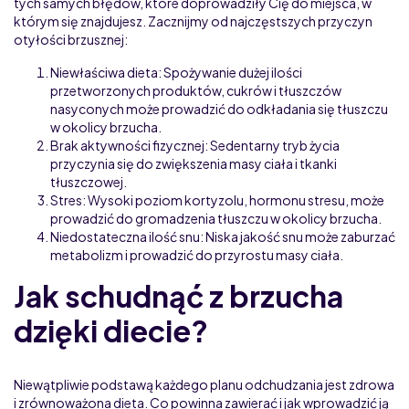
tych samych błędów, które doprowadziły Cię do miejsca, w
którym się znajdujesz. Zacznijmy od najczęstszych przyczyn
otyłości brzusznej:
Niewłaściwa dieta: Spożywanie dużej ilości
przetworzonych produktów, cukrów i tłuszczów
nasyconych może prowadzić do odkładania się tłuszczu
w okolicy brzucha.
Brak aktywności fizycznej: Sedentarny tryb życia
przyczynia się do zwiększenia masy ciała i tkanki
tłuszczowej.
Stres: Wysoki poziom kortyzolu, hormonu stresu, może
prowadzić do gromadzenia tłuszczu w okolicy brzucha.
Niedostateczna ilość snu: Niska jakość snu może zaburzać
metabolizm i prowadzić do przyrostu masy ciała.
Jak schudnąć z brzucha
dzięki diecie?
Niewątpliwie podstawą każdego planu odchudzania jest zdrowa
i zrównoważona dieta. Co powinna zawierać i jak wprowadzić ją