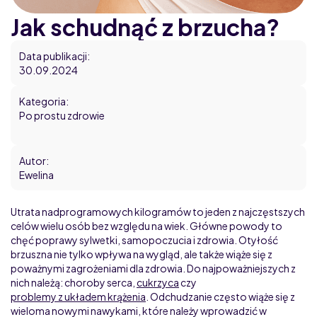
Jak schudnąć z brzucha?
Data publikacji:
30.09.2024
Kategoria:
Po prostu zdrowie
Autor:
Ewelina
Utrata nadprogramowych kilogramów to jeden z najczęstszych
celów wielu osób bez względu na wiek. Główne powody to
chęć poprawy sylwetki, samopoczucia i zdrowia. Otyłość
brzuszna nie tylko wpływa na wygląd, ale także wiąże się z
poważnymi zagrożeniami dla zdrowia. Do najpoważniejszych z
nich należą: choroby serca,
cukrzyca
czy
problemy z układem krążenia
. Odchudzanie często wiąże się z
wieloma nowymi nawykami, które należy wprowadzić w