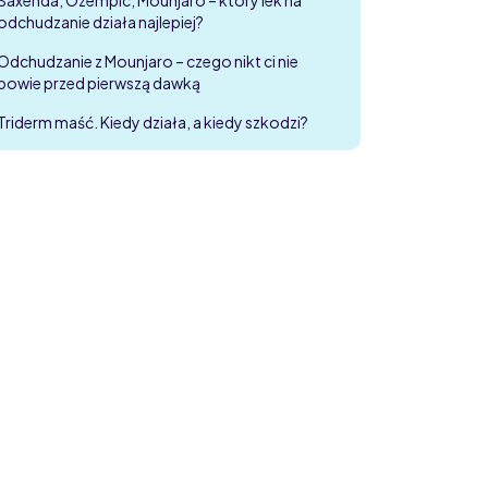
odchudzanie działa najlepiej?
Odchudzanie z Mounjaro – czego nikt ci nie
powie przed pierwszą dawką
Triderm maść. Kiedy działa, a kiedy szkodzi?