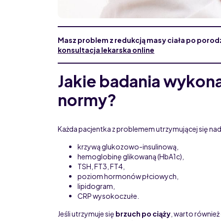
Masz problem z redukcją masy ciała po porodzi
konsultacja lekarska online
Jakie badania wykona
normy?
Każda pacjentka z problemem utrzymującej się na
krzywą glukozowo-insulinową,
hemoglobinę glikowaną (HbA1c),
TSH, FT3, FT4,
poziom hormonów płciowych,
lipidogram,
CRP wysokoczułe.
Jeśli utrzymuje się
brzuch po ciąży
, warto również