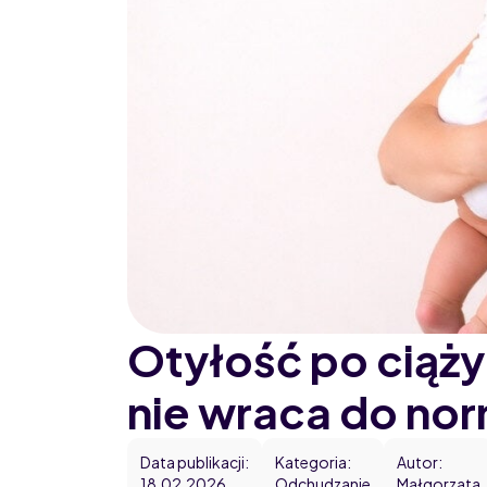
Otyłość po ciąż
nie wraca do norm
Home
Data publikacji:
Kategoria:
Autor:
Blog
18.02.2026
Odchudzanie
Małgorzata