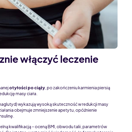
znie włączyć leczenie
nanej
otyłości po ciąży
, po zakończeniu karmienia piersią
dukcję masy ciała.
maglutyd) wykazują wysoką skuteczność w redukcji masy
ziałania obejmuje zmniejszenie apetytu, opóźnienie
nsulinę.
ną kwalifikacją – oceną BMI, obwodu talii, parametrów