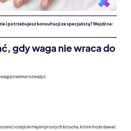
e i potrzebujesz konsultacji ze specjalistą? Wejdź na:
ć, gdy waga nie wraca do
dwagi powinna rozważyć:
 ocenić rozejście mięśni prostych brzucha, które może dawać