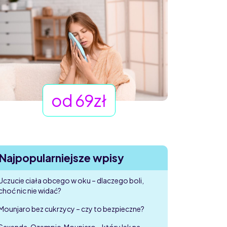
od 69zł
Najpopularniejsze wpisy
Uczucie ciała obcego w oku – dlaczego boli,
choć nic nie widać?
Mounjaro bez cukrzycy – czy to bezpieczne?
Saxenda, Ozempic, Mounjaro – który lek na