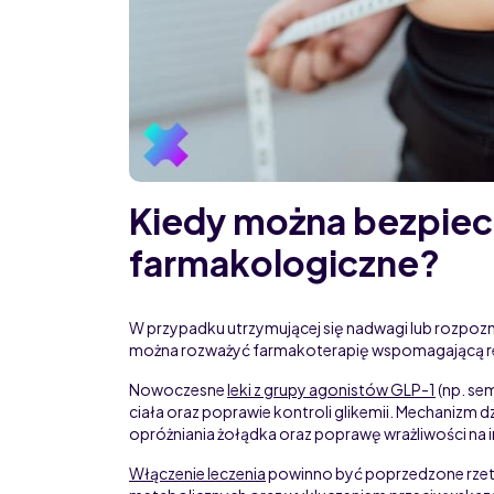
Kiedy można bezpiec
farmakologiczne?
W przypadku utrzymującej się nadwagi lub rozpoz
można rozważyć farmakoterapię wspomagającą re
Nowoczesne
leki z grupy agonistów GLP-1
(np. se
ciała oraz poprawie kontroli glikemii. Mechanizm d
opróżniania żołądka oraz poprawę wrażliwości na i
Włączenie leczenia
powinno być poprzedzone rzetel