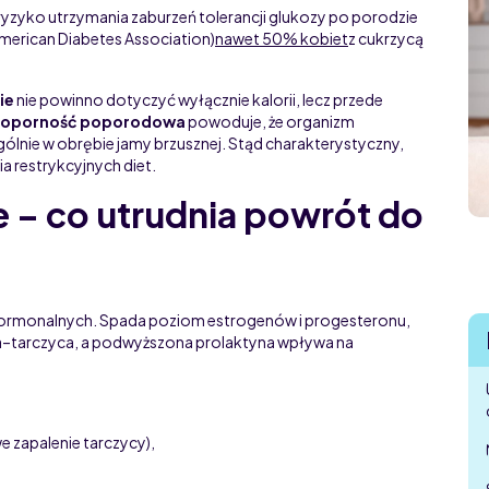
ryzyko utrzymania zaburzeń tolerancji glukozy po porodzie
merican Diabetes Association)
nawet 50% kobiet
z cukrzycą
ie
nie powinno dotyczyć wyłącznie kalorii, lecz przede
nooporność poporodowa
powoduje, że organizm
lnie w obrębie jamy brzusznej. Stąd charakterystyczny,
a restrykcyjnych diet.
 – co utrudnia powrót do
ormonalnych. Spada poziom estrogenów i progesteronu,
a–tarczyca, a podwyższona prolaktyna wpływa na
 zapalenie tarczycy),