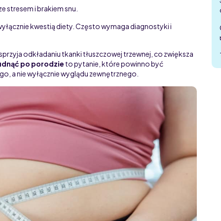
e stresem i brakiem snu.
 wyłącznie kwestią diety. Często wymaga diagnostyki i
sprzyja odkładaniu tkanki tłuszczowej trzewnej, co zwiększa
udnąć po porodzie
to pytanie, które powinno być
o, a nie wyłącznie wyglądu zewnętrznego.