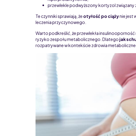
przewlekle podwyższony kortyzol związany z
Te czynniki sprawiają, że
otyłość po ciąży
nie jest
leczenia przyczynowego.
Warto podkreślić, że przewlekła insulinooporność 
ryzyko zespołu metabolicznego. Dlatego
jak sch
rozpatrywane w kontekście zdrowia metaboliczneg