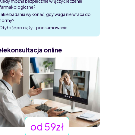
Kiedy można bezpiecznie włączyć leczenie
farmakologiczne?
Jakie badania wykonać, gdy waga nie wraca do
normy?
Otyłość po ciąży - podsumowanie
elekonsultacja online
od 59zł