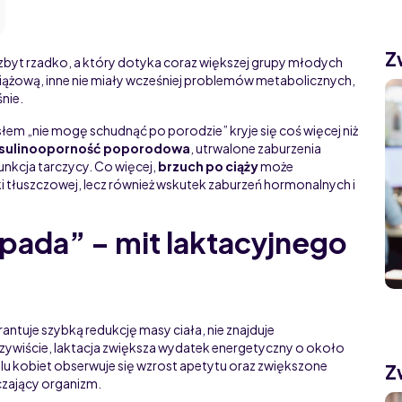
Z
zbyt rzadko, a który dotyka coraz większej grupy młodych
ciążową, inne nie miały wcześniej problemów metabolicznych,
nie.
słem „nie mogę schudnąć po porodzie” kryje się coś więcej niż
nsulinooporność poporodowa
, utrwalone zaburzenia
kcja tarczycy. Co więcej,
brzuch po ciąży
może
i tłuszczowej, lecz również wskutek zaburzeń hormonalnych i
spada” – mit laktacyjnego
antuje szybką redukcję masy ciała, nie znajduje
ywiście, laktacja zwiększa wydatek energetyczny o około
lu kobiet obserwuje się wzrost apetytu oraz zwiększone
Z
zający organizm.