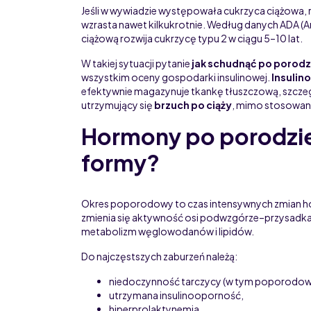
Jeśli w wywiadzie występowała cukrzyca ciążowa, 
wzrasta nawet kilkukrotnie. Według danych ADA (A
ciążową rozwija cukrzycę typu 2 w ciągu 5–10 lat.
W takiej sytuacji pytanie
jak schudnąć po porodz
wszystkim oceny gospodarki insulinowej.
Insuli
efektywnie magazynuje tkankę tłuszczową, szczegó
utrzymujący się
brzuch po ciąży
, mimo stosowani
Hormony po porodzie
formy?
Okres poporodowy to czas intensywnych zmian h
zmienia się aktywność osi podwzgórze–przysadk
metabolizm węglowodanów i lipidów.
Do najczęstszych zaburzeń należą:
niedoczynność tarczycy (w tym poporodowe
utrzymana insulinooporność,
hiperprolaktynemia,