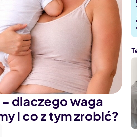
T
y – dlaczego waga
y i co z tym zrobić?