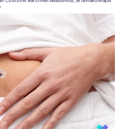
ń. Co istotne, warto mieć świadomość, że farmakoterapia
.