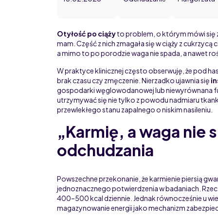
Otyłość po ciąży
to problem, o którym mówi się 
mam. Część z nich zmagała się w ciąży z cukrzycą 
a mimo to po porodzie waga nie spada, a nawet roś
W praktyce klinicznej często obserwuję, że pod ha
brak czasu czy zmęczenie. Nierzadko ujawnia się
i
gospodarki węglowodanowej lub niewyrównana fun
utrzymywać się nie tylko z powodu nadmiaru tkank
przewlekłego stanu zapalnego o niskim nasileniu.
„Karmię, a waga nie 
odchudzania
Powszechne przekonanie, że karmienie piersią gwar
jednoznacznego potwierdzenia w badaniach. Rzecz
400–500 kcal dziennie. Jednak równocześnie u wie
magazynowanie energii jako mechanizm zabezpiec