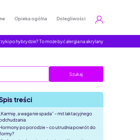
zne
Opieka ogólna
Dolegliwości
zyki po hybrydzie? To może być alergia na akrylany
Spis treści
„Karmię, a waga nie spada” – mit laktacyjnego
odchudzania
Hormony po porodzie – co utrudnia powrót do
formy?